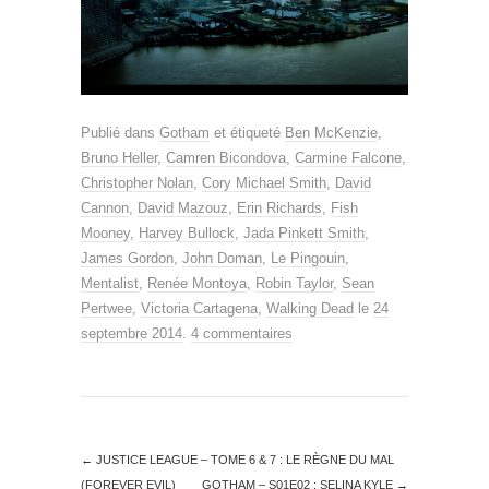
Publié dans
Gotham
et étiqueté
Ben McKenzie
,
Bruno Heller
,
Camren Bicondova
,
Carmine Falcone
,
Christopher Nolan
,
Cory Michael Smith
,
David
Cannon
,
David Mazouz
,
Erin Richards
,
Fish
Mooney
,
Harvey Bullock
,
Jada Pinkett Smith
,
James Gordon
,
John Doman
,
Le Pingouin
,
Mentalist
,
Renée Montoya
,
Robin Taylor
,
Sean
Pertwee
,
Victoria Cartagena
,
Walking Dead
le
24
septembre 2014
.
4 commentaires
←
JUSTICE LEAGUE – TOME 6 & 7 : LE RÈGNE DU MAL
(FOREVER EVIL)
GOTHAM – S01E02 : SELINA KYLE
→