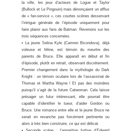
la ville, les jeux d’acteurs de Logue et Taylor
(Bullock et Le Pingouin) mais dénonçaient un afflux
de « fan-service », ces courtes scènes desservant
l’intrigue générale de l’épisode uniquement pour
faire plaisir aux fans de Batman. Revenons sur les
trois séquences concernées.
• La jeune Selina Kyle (Camren Bicondova), déjà
voleuse et féline, est témoin du meurtre des
parents de Bruce. Elle apparaît en début et fin
d’épisode, plutôt en retrait, observant discrètement.
Premier changement dans la mythologie du Dark
Knight : un témoin oculaire lors de l’assassinat de
Thomas et Martha Wayne ! Et pas des moindres
puisqu’il s’agit de la future Catwoman. Cela laisse
présager un futur intéressant, elle pourrait être
capable d’identifier le tueur, d’aider Gordon ou
Bruce. Une romance entre elle et le jeune Bruce ne
serait en revanche pas forcément pertinente ou
alors à très bien construire, ce qui est délicat.
• Seconde scène : l’apparition furtive d’Edward