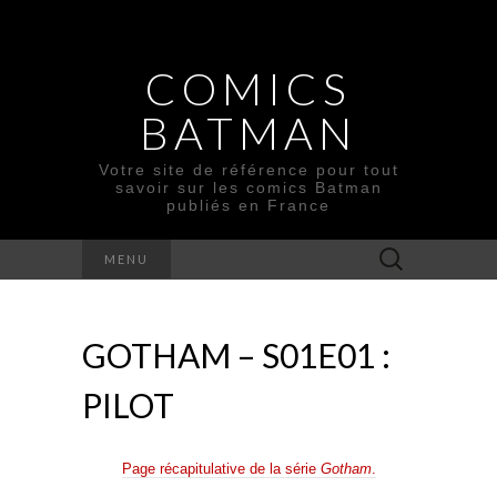
COMICS
BATMAN
Votre site de référence pour tout
savoir sur les comics Batman
publiés en France
Rechercher :
MENU
GOTHAM – S01E01 :
PILOT
Page récapitulative de la série
Gotham
.