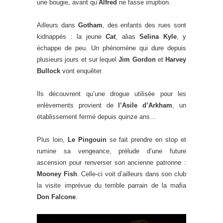
une bougie, avant qu’
Alfred
ne fasse irruption.
Ailleurs dans
Gotham
, des enfants des rues sont
kidnappés : la jeune
Cat
, alias
Selina Kyle
, y
échappe de peu. Un phénomène qui dure depuis
plusieurs jours et sur lequel
Jim Gordon
et
Harvey
Bullock
vont enquêter.
Ils découvrent qu’une drogue utilisée pour les
enlèvements provient de
l’Asile d’Arkham
, un
établissement fermé depuis quinze ans…
Plus loin,
Le Pingouin
se fait prendre en stop et
rumine sa vengeance, prélude d’une future
ascension pour renverser son ancienne patronne :
Mooney Fish
. Celle-ci voit d’ailleurs dans son club
la visite imprévue du terrible parrain de la mafia
Don Falcone
.