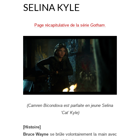
SELINA KYLE
Page récapitulative de la série
Gotham
.
(Camren Bicondova est parfaite en jeune Selina
‘Cat’ Kyle)
[Histoire]
Bruce Wayne
se brûle volontairement la main avec