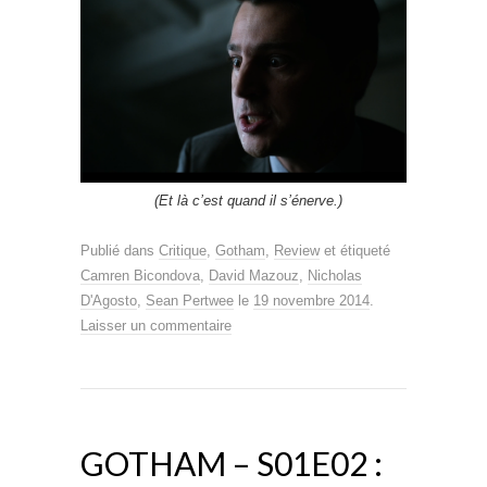
(Et là c’est quand il s’énerve.)
Publié dans
Critique
,
Gotham
,
Review
et étiqueté
Camren Bicondova
,
David Mazouz
,
Nicholas
D'Agosto
,
Sean Pertwee
le
19 novembre 2014
.
Laisser un commentaire
GOTHAM – S01E02 :