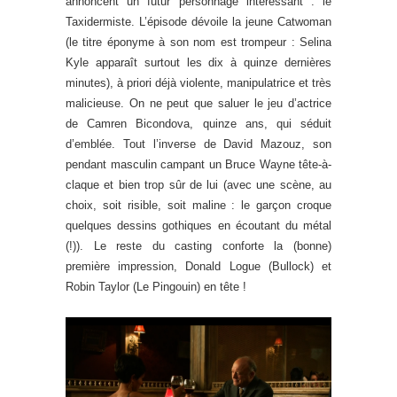
annoncent un futur personnage intéressant : le
Taxidermiste. L’épisode dévoile la jeune Catwoman
(le titre éponyme à son nom est trompeur : Selina
Kyle apparaît surtout les dix à quinze dernières
minutes), à priori déjà violente, manipulatrice et très
malicieuse. On ne peut que saluer le jeu d’actrice
de Camren Bicondova, quinze ans, qui séduit
d’emblée. Tout l’inverse de David Mazouz, son
pendant masculin campant un Bruce Wayne tête-à-
claque et bien trop sûr de lui (avec une scène, au
choix, soit risible, soit maline : le garçon croque
quelques dessins gothiques en écoutant du métal
(!)). Le reste du casting conforte la (bonne)
première impression, Donald Logue (Bullock) et
Robin Taylor (Le Pingouin) en tête !