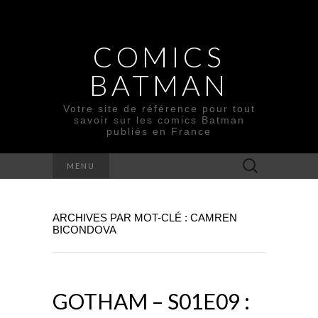
COMICS
BATMAN
Votre site de référence pour tout
savoir sur les comics Batman
publiés en France
Rechercher :
MENU
ARCHIVES PAR MOT-CLÉ : CAMREN
BICONDOVA
GOTHAM – S01E09 :