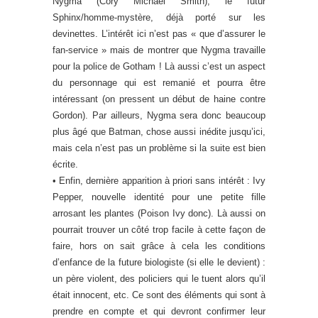
Nygma (Cory Michael Smith), le futur
Sphinx/homme-mystère, déjà porté sur les
devinettes. L’intérêt ici n’est pas « que d’assurer le
fan-service » mais de montrer que Nygma travaille
pour la police de Gotham ! Là aussi c’est un aspect
du personnage qui est remanié et pourra être
intéressant (on pressent un début de haine contre
Gordon). Par ailleurs, Nygma sera donc beaucoup
plus âgé que Batman, chose aussi inédite jusqu’ici,
mais cela n’est pas un problème si la suite est bien
écrite.
• Enfin, dernière apparition à priori sans intérêt : Ivy
Pepper, nouvelle identité pour une petite fille
arrosant les plantes (Poison Ivy donc). Là aussi on
pourrait trouver un côté trop facile à cette façon de
faire, hors on sait grâce à cela les conditions
d’enfance de la future biologiste (si elle le devient) :
un père violent, des policiers qui le tuent alors qu’il
était innocent, etc. Ce sont des éléments qui sont à
prendre en compte et qui devront confirmer leur