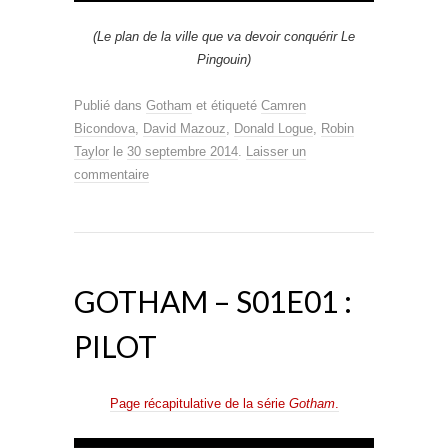
(Le plan de la ville que va devoir conquérir Le
Pingouin)
Publié dans
Gotham
et étiqueté
Camren
Bicondova
,
David Mazouz
,
Donald Logue
,
Robin
Taylor
le
30 septembre 2014
.
Laisser un
commentaire
GOTHAM – S01E01 :
PILOT
Page récapitulative de la série
Gotham
.