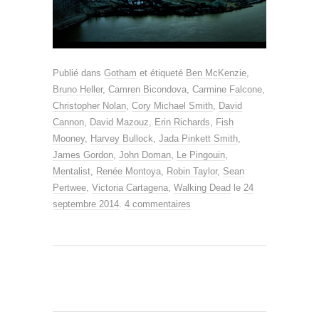
Publié dans
Gotham
et étiqueté
Ben McKenzie
,
Bruno Heller
,
Camren Bicondova
,
Carmine Falcone
,
Christopher Nolan
,
Cory Michael Smith
,
David
Cannon
,
David Mazouz
,
Erin Richards
,
Fish
Mooney
,
Harvey Bullock
,
Jada Pinkett Smith
,
James Gordon
,
John Doman
,
Le Pingouin
,
Mentalist
,
Renée Montoya
,
Robin Taylor
,
Sean
Pertwee
,
Victoria Cartagena
,
Walking Dead
le
24
septembre 2014
.
4 commentaires