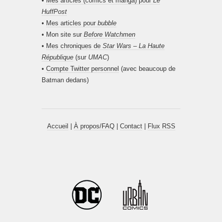
•
Mes articles (comics et manga) pour
Le
HuffPost
•
Mes articles pour
bubble
• Mon site sur
Before Watchmen
•
Mes chroniques de
Star Wars – La Haute
République
(sur
UMAC
)
•
Compte Twitter personnel
(avec beaucoup de
Batman dedans)
Accueil
|
À propos/FAQ
|
Contact
|
Flux RSS