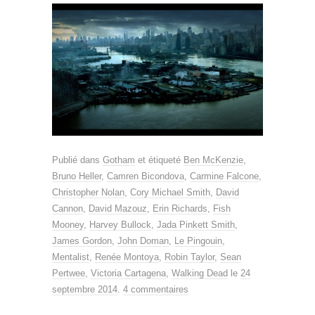
Publié dans
Gotham
et étiqueté
Ben McKenzie
,
Bruno Heller
,
Camren Bicondova
,
Carmine Falcone
,
Christopher Nolan
,
Cory Michael Smith
,
David
Cannon
,
David Mazouz
,
Erin Richards
,
Fish
Mooney
,
Harvey Bullock
,
Jada Pinkett Smith
,
James Gordon
,
John Doman
,
Le Pingouin
,
Mentalist
,
Renée Montoya
,
Robin Taylor
,
Sean
Pertwee
,
Victoria Cartagena
,
Walking Dead
le
24
septembre 2014
.
4 commentaires