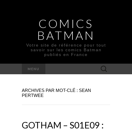
COMICS
BATMAN
Votre site de référence pour tout
savoir sur les comics Batman
publiés en France
Rechercher :
MENU
ARCHIVES PAR MOT-CLÉ : SEAN
PERTWEE
GOTHAM – S01E09 :