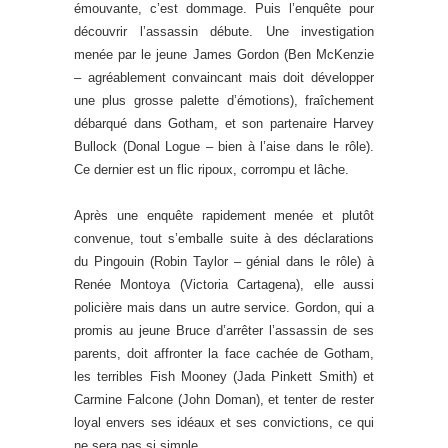
émouvante, c’est dommage. Puis l’enquête pour
découvrir l’assassin débute. Une investigation
menée par le jeune James Gordon (Ben McKenzie
– agréablement convaincant mais doit développer
une plus grosse palette d’émotions), fraîchement
débarqué dans Gotham, et son partenaire Harvey
Bullock (Donal Logue – bien à l’aise dans le rôle).
Ce dernier est un flic ripoux, corrompu et lâche.
Après une enquête rapidement menée et plutôt
convenue, tout s’emballe suite à des déclarations
du Pingouin (Robin Taylor – génial dans le rôle) à
Renée Montoya (Victoria Cartagena), elle aussi
policière mais dans un autre service. Gordon, qui a
promis au jeune Bruce d’arrêter l’assassin de ses
parents, doit affronter la face cachée de Gotham,
les terribles Fish Mooney (Jada Pinkett Smith) et
Carmine Falcone (John Doman), et tenter de rester
loyal envers ses idéaux et ses convictions, ce qui
ne sera pas si simple…