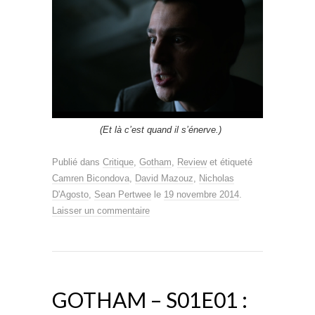
(Et là c’est quand il s’énerve.)
Publié dans
Critique
,
Gotham
,
Review
et étiqueté
Camren Bicondova
,
David Mazouz
,
Nicholas
D'Agosto
,
Sean Pertwee
le
19 novembre 2014
.
Laisser un commentaire
GOTHAM – S01E01 :