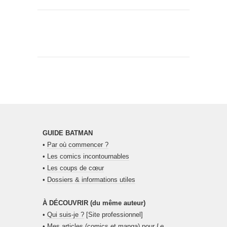
GUIDE BATMAN
•
Par où commencer ?
•
Les comics incontournables
•
Les coups de cœur
•
Dossiers & informations utiles
À DÉCOUVRIR (du même auteur)
•
Qui suis-je ?
[Site professionnel]
•
Mes articles (comics et manga) pour
Le