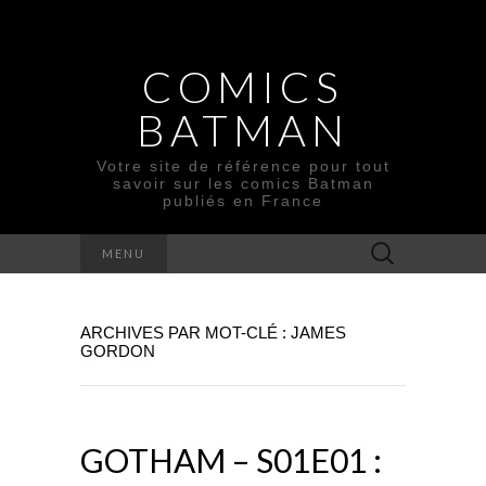
COMICS
BATMAN
Votre site de référence pour tout
savoir sur les comics Batman
publiés en France
Rechercher :
MENU
ARCHIVES PAR MOT-CLÉ : JAMES
GORDON
GOTHAM – S01E01 :