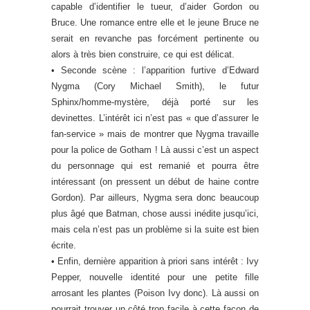
capable d’identifier le tueur, d’aider Gordon ou
Bruce. Une romance entre elle et le jeune Bruce ne
serait en revanche pas forcément pertinente ou
alors à très bien construire, ce qui est délicat.
• Seconde scène : l’apparition furtive d’Edward
Nygma (Cory Michael Smith), le futur
Sphinx/homme-mystère, déjà porté sur les
devinettes. L’intérêt ici n’est pas « que d’assurer le
fan-service » mais de montrer que Nygma travaille
pour la police de Gotham ! Là aussi c’est un aspect
du personnage qui est remanié et pourra être
intéressant (on pressent un début de haine contre
Gordon). Par ailleurs, Nygma sera donc beaucoup
plus âgé que Batman, chose aussi inédite jusqu’ici,
mais cela n’est pas un problème si la suite est bien
écrite.
• Enfin, dernière apparition à priori sans intérêt : Ivy
Pepper, nouvelle identité pour une petite fille
arrosant les plantes (Poison Ivy donc). Là aussi on
pourrait trouver un côté trop facile à cette façon de