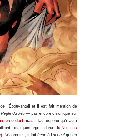
e l’Épouvantail et il est fait mention de
a Règle du Jeu
— pas encore chroniqué sur
ome précédent
mais il faut espérer qu’il aura
n affronte quelques ergots durant
la Nuit des
n
). Néanmoins, il fait écho à l’
annual
qui en