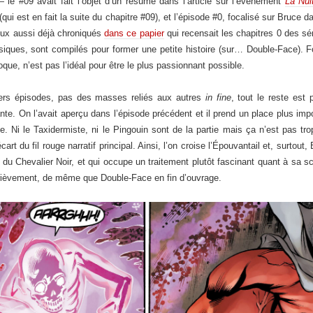
le #09 avait fait l’objet d’un résumé dans l’article sur l’évènement
La Nui
i est en fait la suite du chapitre #09), et l’épisode #0, focalisé sur Bruce da
eux aussi déjà chroniqués
dans ce papier
qui recensait les chapitres 0 des sé
assiques, sont compilés pour former une petite histoire (sur… Double-Face
ue, n’est pas l’idéal pour être le plus passionnant possible.
ers épisodes, pas des masses reliés aux autres
in fine
, tout le reste est p
nte. On l’avait aperçu dans l’épisode précédent et il prend un place plus importa
e. Ni le Taxidermiste, ni le Pingouin sont de la partie mais ça n’est pas t
rt du fil rouge narratif principal. Ainsi, l’on croise l’Épouvantail et, surtout
 du Chevalier Noir, et qui occupe un traitement plutôt fascinant quant à sa sc
brièvement, de même que Double-Face en fin d’ouvrage.