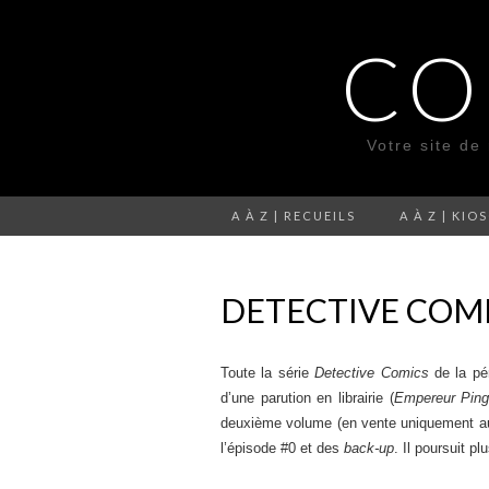
CO
Votre site de
A À Z | RECUEILS
A À Z | KIO
DETECTIVE COMI
Toute la série
Detective Comics
de la pé
d’une parution en librairie (
Empereur Ping
deuxième volume (en vente uniquement aux
l’épisode #0 et des
back-up
. Il poursuit p