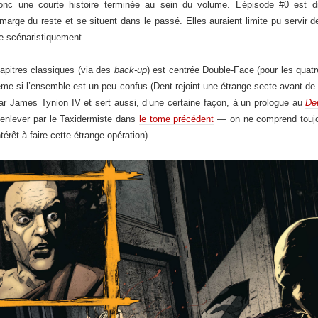
donc une courte histoire terminée au sein du volume. L’épisode #0 est di
 marge du reste et se situent dans le passé. Elles auraient limite pu servir 
e scénaristiquement.
chapitres classiques (via des
back-up
) est centrée Double-Face (pour les quat
même si l’ensemble est un peu confus (Dent rejoint une étrange secte avant d
ar James Tynion IV et sert aussi, d’une certaine façon, à un prologue au
Deu
it enlever par le Taxidermiste dans
le tome précédent
— on ne comprend toujou
érêt à faire cette étrange opération).