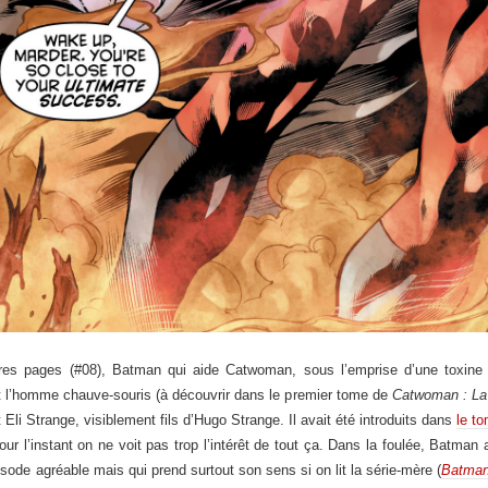
res pages (#08), Batman qui aide Catwoman, sous l’emprise d’une toxine d
et l’homme chauve-souris (à découvrir dans le premier tome de
Catwoman
: L
 Eli Strange, visiblement fils d’Hugo Strange. Il avait été introduits dans
le t
pour l’instant on ne voit pas trop l’intérêt de tout ça. Dans la foulée, Batma
sode agréable mais qui prend surtout son sens si on lit la série-mère (
Batma