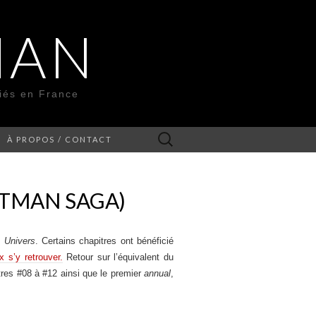
MAN
liés en France
Rechercher :
À PROPOS / CONTACT
ATMAN SAGA)
 Univers
. Certains chapitres ont bénéficié
 s’y retrouver.
Retour sur l’équivalent du
itres #08 à #12 ainsi que le premier
annual
,