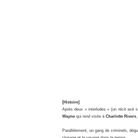
[Histoire]
Après deux « interludes » (un récit axé s
Wayne
qui rend visite à
Charlotte Rivers
,
Parallèlement, un gang de criminels, dégu
clonage et le voyage dans le temps.