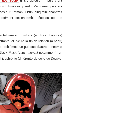
t des Hiboux
(il s’y déroule) — puis vient
ns l’Himalaya quand il s’entraînait puis sur
ries sur Batman. Enfin, cinq mini-chapitres
). Forcément, cet ensemble décousu, comme
lutôt réussi. L’histoire (en trois chapitres)
nte ici. Seule la fin de relation (a priori)
rop problématique puisque d’autres ennemis
, Black Mask (dans l’
annual
notamment), un
hizophrénie (différente de celle de Double-