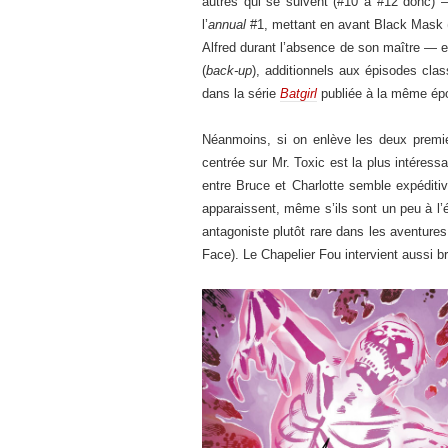
autres qui se suivent (#10 à #12 donc) — 
l’
annual
#1, mettant en avant Black Mask (qu
Alfred durant l’absence de son maître — 
(
back-up
), additionnels aux épisodes cl
dans la série
Batgirl
publiée à la même époq
Néanmoins, si on enlève les deux premi
centrée sur Mr. Toxic est la plus intéressa
entre Bruce et Charlotte semble expéditiv
apparaissent, même s’ils sont un peu à l’éca
antagoniste plutôt rare dans les aventures
Face). Le Chapelier Fou intervient aussi 