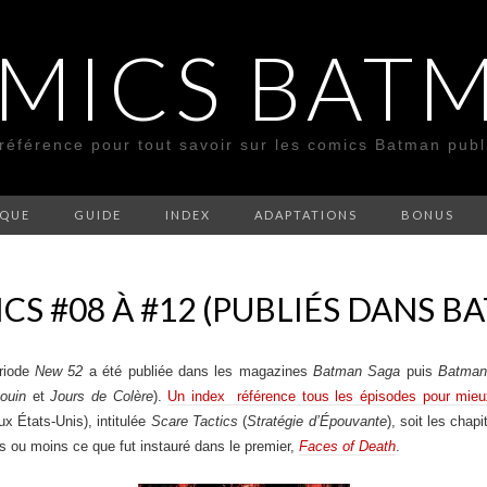
MICS BAT
 référence pour tout savoir sur les comics Batman pub
SQUE
GUIDE
INDEX
ADAPTATIONS
BONUS
CS #08 À #12 (PUBLIÉS DANS B
riode
New 52
a été publiée dans les magazines
Batman Saga
puis
Batman
ouin
et
Jours de Colère
).
Un index référence tous les épisodes pour mieux
 États-Unis), intitulée
Scare Tactics
(
Stratégie d’Épouvante
), soit les chap
lus ou moins ce que fut instauré dans le premier,
Faces of Death
.