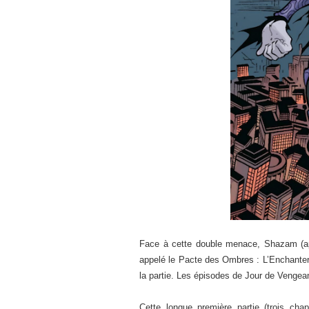
Face à cette double menace, Shazam (ap
appelé le Pacte des Ombres : L’Enchantere
la partie. Les épisodes de Jour de Vengea
Cette longue première partie (trois cha