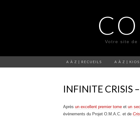
CO
Votre site de
A À Z | RECUEILS
A À Z | KIO
INFINITE CRISIS
Après
un excellent premier tome
et
un sec
évènements du Projet O.M.A.C. et de
Cris