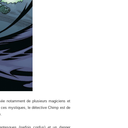
sée notamment de plusieurs magiciens et
e ces mystiques, le détective Chimp est de
.
dantesques (parfois confus) et un danger