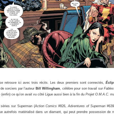
 retrouve ici avec trois récits. Les deux premiers sont connectés,
Éclip
de sorciers par l’auteur
Bill Willingham
, célèbre pour son travail sur
Fables
e (enfin) ce qu’on avait vu côté Ligue aussi bien à la fin du
Projet O.M.A.C.
mai
 séries sur Superman (
Action Comics
#826,
Adventures of Superman
#639
ue autrefois matérialisé dans un diamant, qui peut prendre possession de 