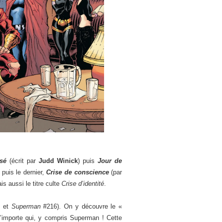
sé
(écrit par
Judd Winick
) puis
Jour de
puis le dernier,
Crise de conscience
(par
s aussi le titre culte
Crise d’identité
.
 et
Superman
#216). On y découvre le «
n’importe qui, y compris Superman ! Cette