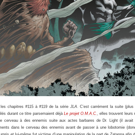
les chapitres #115 à #119 de la série
JLA
. C’est carrément la suite (plu
és durant ce titre parsemaient déjà
Le projet O.M.A.C.
, elles trouvent leurs
le cerveau à des ennemis suite aux actes barbares de Dr. Light (il avait
ments dans le cerveau des ennemis avant de passer à une lobotomie (donc 
rpris et lui-même fut victime d’une manipulation de la part de Zatanna afin d