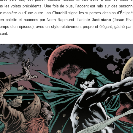
 les volets précédents. Une fois de plus, l’accent est mis sur des personn
ne manière ou d’une autre. Ian Churchill signe les superbes dessins d’Éclipsé, 
» en palette et nuances par Norm Rapmund. L’artiste
Justiniano
(Josue Rive
emps d’un épisode), avec un style relativement propre et élégant, gâché par 
sant.