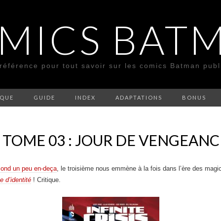
MICS BAT
 référence pour tout savoir sur les comics Batman pub
SQUE
GUIDE
INDEX
ADAPTATIONS
BONUS
 – TOME 03 : JOUR DE VENGEANC
ond un peu en-deça
, le troisième nous emmène à la fois dans l’ère des mag
e d’identité
! Critique.