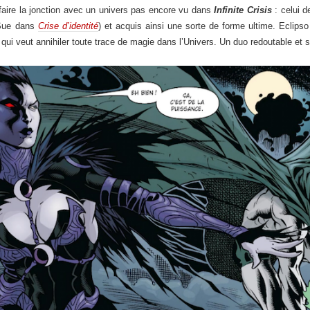
faire la jonction avec un univers pas encore vu dans
Infinite Crisis
: celui d
 Sue dans
Crise d’identité
) et acquis ainsi une sorte de forme ultime. Eclipso
 qui veut annihiler toute trace de magie dans l’Univers. Un duo redoutable et 