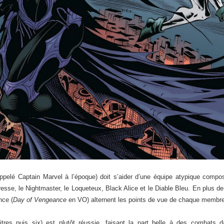
pelé Captain Marvel à l’époque) doit s’aider d’une équipe atypique compo
sse, le Nightmaster, le Loqueteux, Black Alice et le Diable Bleu. En plus d
nce (
Day of Vengeance
en VO) alternent les points de vue de chaque membre
pitres puis six) est plutôt réussie, faisant la part belle à des combats 