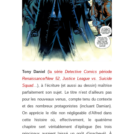
Tony Daniel
(
la série
Detective Comics
période
Renaissance/New 52
,
Justice League vs. Suicide
Squad
…), à l’écriture (et aussi au dessin) maîtrise
parfaitement son sujet. Le titre n’est d’ailleurs pas
pour les nouveaux venus, compte tenu du contexte
et des nombreux protagonistes (incluant Damian).
On apprécie le rôle non négligeable d’Alfred dans
cette histoire où, effectivement, le quatrième
chapitre sert véritablement d’épilogue (les trois
principaux auraient laissé un goût d’inachevé). À