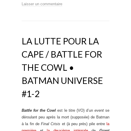
Laisser un commentaire
LA LUTTE POUR LA
CAPE / BATTLE FOR
THE COWL •
BATMAN UNIVERSE
#1-2
Battle for the Cowl
est le titre (VO) d’un
event
se
déroulant peu après la mort (supposée) de Batman
à la fin de
Final Crisis
et (à peu près) pile entre
la
première
et
la deuxième intégrale
de
Grant