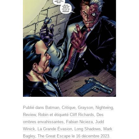
Publié dans
Batman
,
Critique
,
Grayson
,
Nightwing
,
Review
,
Robin
et étiqueté
Cliff Richards
,
Des
ombres envahissantes
,
Fabian Nicieza
,
Judd
Winick
,
La Grande Évasion
,
Long Shadows
,
Mark
Bagley
,
The Great Escape
le
16 décembre 2023
.