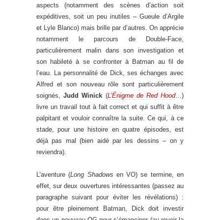
aspects (notamment des scènes d’action soit
expéditives, soit un peu inutiles – Gueule d’Argile
et Lyle Blanco) mais brille par d’autres. On apprécie
notamment le parcours de Double-Face,
particulièrement malin dans son investigation et
son habileté à se confronter à Batman au fil de
l’eau. La personnalité de Dick, ses échanges avec
Alfred et son nouveau rôle sont particulièrement
soignés,
Judd Winick
(
L’Énigme de Red Hood
…)
livre un travail tout à fait correct et qui suffit à être
palpitant et vouloir connaître la suite. Ce qui, à ce
stade, pour une histoire en quatre épisodes, est
déjà pas mal (bien aidé par les dessins – on y
reviendra).
L’aventure (
Long Shadows
en VO) se termine, en
effet, sur deux ouvertures intéressantes (passez au
paragraphe suivant pour éviter les révélations) :
pour être pleinement Batman, Dick doit investir
dans un nouveau QG pour s’émanciper (au-revoir la