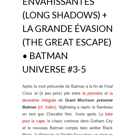
ENVAHISSANTES
(LONG SHADOWS) +
LA GRANDE ÉVASION
(THE GREAT ESCAPE)
• BATMAN
UNIVERSE #3-5
Après la mort présumée de Batman à la fin de
Final
Crisis
et (à peu près) pile entre
la première
et
la
deuxième intégrale
de
Grant Morrison présente
Batman
(cf. index)
, Nightwing a repris le flambeau
en tant que Chevalier Noir. Juste après
La lutte
pour la cape
, le chaos continue dans Gotham City
et le nouveau Batman compte bien arrêter Black
Mask, le Pingouin et Double-Face dans un récit en