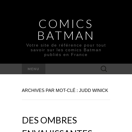
COMICS
BATMAN
Votre site de référence pour tout
savoir sur les comics Batman
publiés en France
Rechercher :
MENU
ARCHIVES PAR MOT-CLÉ : JUDD WINICK
DES OMBRES