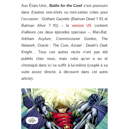
Aux États-Unis,
Battle for the Cowl
s’est poursuivi
dans d’autres
one-shots
ou mini-séries créés pour
l’occasion :
Gotham Gazette
(
Batman Dead ?
#1 et
Batman Alive ?
#1) – la
version US
contient
d’ailleurs ces deux épisodes spéciaux –,
Man-Bat
,
Arkham Asylum
,
Commissioner Gordon
,
The
Network
,
Oracle : The Cure
,
Azrael : Death’s Dark
Knight
… Tous ces autres récits n’ont pas été
publiés chez nous, mais celui qu’on a eu et
chroniqué dans ici se suffit à lui-même (couplé à sa
suite assez directe, à découvrir dans cet autre
article).