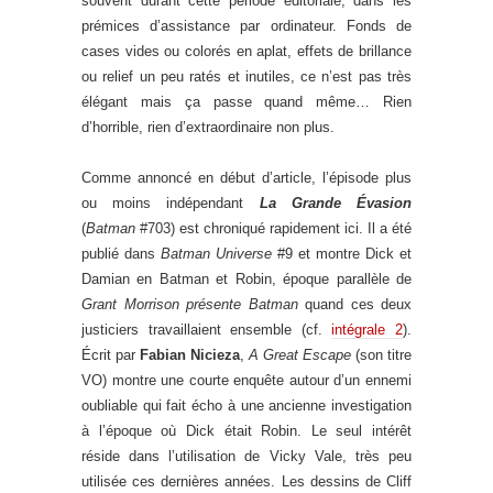
souvent durant cette période éditoriale, dans les
prémices d’assistance par ordinateur. Fonds de
cases vides ou colorés en aplat, effets de brillance
ou relief un peu ratés et inutiles, ce n’est pas très
élégant mais ça passe quand même… Rien
d’horrible, rien d’extraordinaire non plus.
Comme annoncé en début d’article, l’épisode plus
ou moins indépendant
La Grande Évasion
(
Batman
#703) est chroniqué rapidement ici. Il a été
publié dans
Batman Universe
#9 et montre Dick et
Damian en Batman et Robin, époque parallèle de
Grant Morrison présente Batman
quand ces deux
justiciers travaillaient ensemble (cf.
intégrale 2
).
Écrit par
Fabian Nicieza
,
A Great Escape
(son titre
VO) montre une courte enquête autour d’un ennemi
oubliable qui fait écho à une ancienne investigation
à l’époque où Dick était Robin. Le seul intérêt
réside dans l’utilisation de Vicky Vale, très peu
utilisée ces dernières années. Les dessins de Cliff