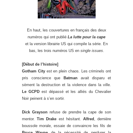
En haut, les couvertures en français des deux
numéros qui ont publié
La lutte pour la cape
et la version librairie US qui compile la série. En
bas, les trois numéros US en
single issues
.
[Début de l’histoire]
Gotham City
est en plein chaos. Les criminels ont
pris conscience que
Batman
avait disparu et
sèment la destruction et la violence dans la ville.
Le GCPD
est dépassé et les alliés du Chevalier
Noir peinent à s’en sortir.
Dick Grayson
refuse de prendre la cape de son
mentor.
Tim Drake
est hésitant.
Alfred
, dernière
boussole morale, essaie de convaincre les fils de
Bruce Wayne
de la nécessité de perdurer la