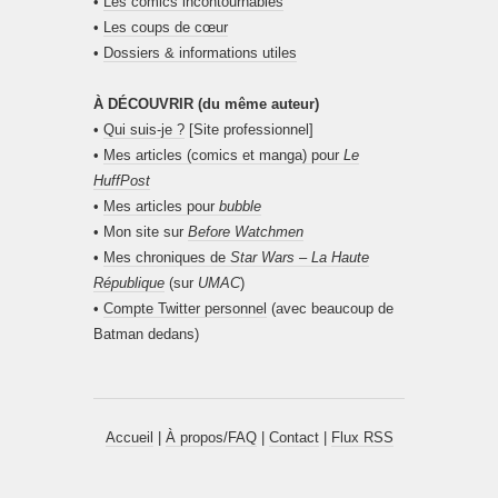
•
Les comics incontournables
•
Les coups de cœur
•
Dossiers & informations utiles
À DÉCOUVRIR (du même auteur)
•
Qui suis-je ?
[Site professionnel]
•
Mes articles (comics et manga) pour
Le
HuffPost
•
Mes articles pour
bubble
• Mon site sur
Before Watchmen
•
Mes chroniques de
Star Wars – La Haute
République
(sur
UMAC
)
•
Compte Twitter personnel
(avec beaucoup de
Batman dedans)
Accueil
|
À propos/FAQ
|
Contact
|
Flux RSS