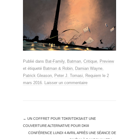
Publié dans
Bat-Family
,
Batman
,
Critique
,
Preview
et étiqueté
Batman & Robin
,
Damian Wayne
,
Patrick Gleason
,
Peter J. Tomasi
,
Requiem
le
2
mars 2016
.
Laisser un commentaire
←
UN COFFRET POUR TDKR/TDKSA ET UNE
COUVERTURE ALTERNATIVE POUR DKIII
CONFÉRENCE LUNDI 4 AVRIL APRÈS UNE SÉANCE DE