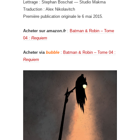
Lettrage : Stephan Boschat — Studio Makma
Traduction : Alex Nikolavitch
Première publication originale le 6 mai 2015.
Acheter sur
amazon.fr
:
Batman & Robin – Tome
04 :
Requiem
Acheter via
bubble
:
Batman & Robin – Tome 04 :
Requiem