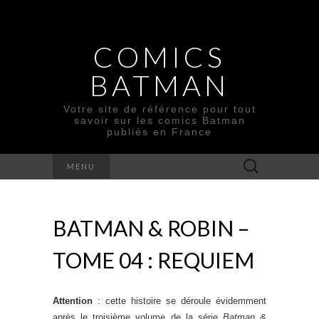
COMICS
BATMAN
Votre site de référence pour tout
savoir sur les comics Batman
publiés en France
Rechercher :
MENU
BATMAN & ROBIN –
TOME 04 : REQUIEM
Attention
: cette histoire se déroule évidemment
après le troisième volume de la série
Batman &