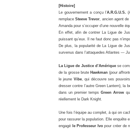
[Histoire]
Le gouvernement a conçu l’
A.R.G.U.S.
(A
remplace
Steeve Trevor
, ancien agent de 
Amanda pour s’occuper d’une nouvelle éq
En effet, afin de contrer La Ligue de Just
puissant qu’eux. Il ne faut donc pas n’imp
De plus, la popularité de La Ligue de Ju
survenus dans l’attaquedes Atlantes —
Ju
La Ligue de Justice d’Amérique
se compo
de la grosse brute
Hawkman
(pour affron
le jeune
Vibe
, qui découvre ses pouvoir
dresser contre l’autre Green Lantern), la b
dans un premier temps
Green Arrow
qui
réellement le Dark Knight.
Une fois l’équipe au complet, à qui on cac
pour rassurer la population. Elle enquête 
engagé
le Professeur Ivo
pour créer de n