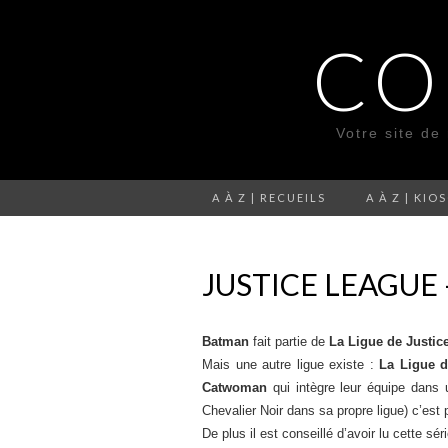
CO
Votre site de
A À Z | RECUEILS
A À Z | KIO
JUSTICE LEAGUE 
Batman
fait partie de
La Ligue de Justic
Mais une autre ligue existe :
La Ligue d
Catwoman
qui intègre leur équipe dans 
Chevalier Noir dans sa propre ligue) c’est p
De plus il est conseillé d’avoir lu cette sé