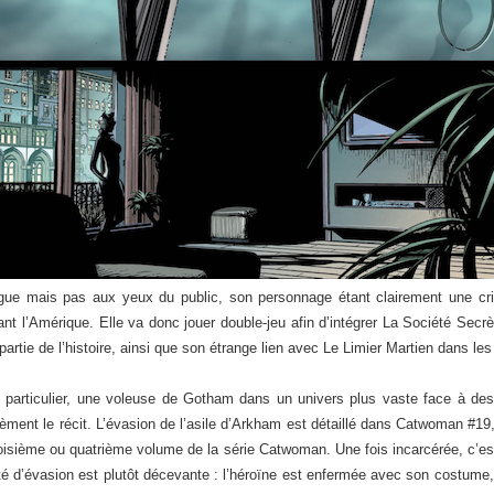
gue mais pas aux yeux du public, son personnage étant clairement une cri
t l’Amérique. Elle va donc jouer double-jeu afin d’intégrer La Société Secrè
partie de l’histoire, ainsi que son étrange lien avec Le Limier Martien dans le
particulier, une voleuse de Gotham dans un univers plus vaste face à des 
ent le récit. L’évasion de l’asile d’Arkham est détaillé dans Catwoman #19, u
roisième ou quatrième volume de la série Catwoman. Une fois incarcérée, c’e
cilité d’évasion est plutôt décevante : l’héroïne est enfermée avec son costum