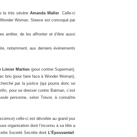
r la très sévère
Amanda Waller
. Celle-ci
e Wonder Woman. Steeve est convoqué par
s arrêter, de les affronter et d’être aussi
suite, notamment, aux derniers évènements
e Limier Martien
(pour contrer Superman),
vec brio (pour faire face à Wonder Woman),
cherché par la justice (qui pourra donc se
enfin, pour se dresser contre Batman, c’est
seule personne, selon Trevor, à connaître
cience) celle-ci est dévoilée au grand jour
euse organisation dont l’inconnu à sa tête a
cette Societé Secrète dont
L’Épouvantail
.