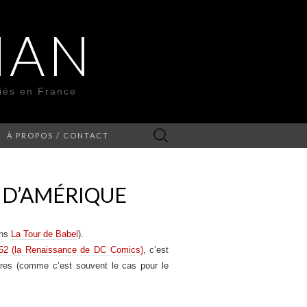
MAN
liés en France
Rechercher :
À PROPOS / CONTACT
E D’AMÉRIQUE
ans
La Tour de Babel
).
52 (la Renaissance de DC Comics)
, c’est
bres (comme c’est souvent le cas pour le