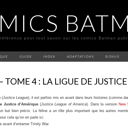
MICS BAT
 référence pour tout savoir sur les comics Batman pub
SQUE
GUIDE
INDEX
ADAPTATIONS
BONUS
– TOME 4 : LA LIGUE DE JUSTIC
e
(
Justice League
), il est parfois mis en avant dans leurs histoires (comme d
e Justice d’Amérique
(
Justice League of America
). Dans la version
New 
un but bien précis. La féline a un rôle plus important que les autres mem
our cela qu’on en parle ici.
rie avant d’entamer Trinity War.