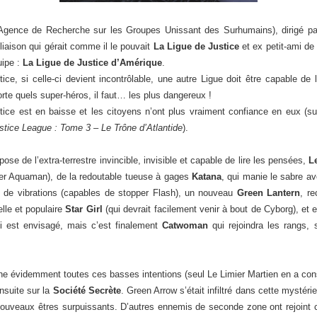
gence de Recherche sur les Groupes Unissant des Surhumains), dirigé pa
liaison qui gérait comme il le pouvait
La Ligue de Justice
et ex petit-ami d
uipe :
La Ligue de Justice d’Amérique
.
ice, si celle-ci devient incontrôlable, une autre Ligue doit être capable de le
orte quels super-héros, il faut… les plus dangereux !
stice est en baisse et les citoyens n’ont plus vraiment confiance en eux (
stice League : Tome 3 – Le Trône d’Atlantide
).
se de l’extra-terrestre invincible, invisible et capable de lire les pensées,
L
ter Aquaman), de la redoutable tueuse à gages
Katana
, qui manie le sabre a
s de vibrations (capables de stopper Flash), un nouveau
Green Lantern
, re
elle et populaire
Star Girl
(qui devrait facilement venir à bout de Cyborg), et 
 est envisagé, mais c’est finalement
Catwoman
qui rejoindra les rangs, 
he évidemment toutes ces basses intentions (seul Le Limier Martien en a cons
ensuite sur la
Société Secrète
. Green Arrow s’était infiltré dans cette mystéri
ouveaux êtres surpuissants. D’autres ennemis de seconde zone ont rejoint 