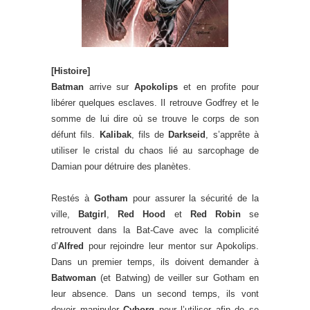
[Histoire]
Batman
arrive sur
Apokolips
et en profite pour
libérer quelques esclaves. Il retrouve Godfrey et le
somme de lui dire où se trouve le corps de son
défunt fils.
Kalibak
, fils de
Darkseid
, s’apprête à
utiliser le cristal du chaos lié au sarcophage de
Damian pour détruire des planètes.
Restés à
Gotham
pour assurer la sécurité de la
ville,
Batgirl
,
Red Hood
et
Red Robin
se
retrouvent dans la Bat-Cave avec la complicité
d’
Alfred
pour rejoindre leur mentor sur Apokolips.
Dans un premier temps, ils doivent demander à
Batwoman
(et Batwing) de veiller sur Gotham en
leur absence. Dans un second temps, ils vont
devoir manipuler
Cyborg
pour l’utiliser afin de se