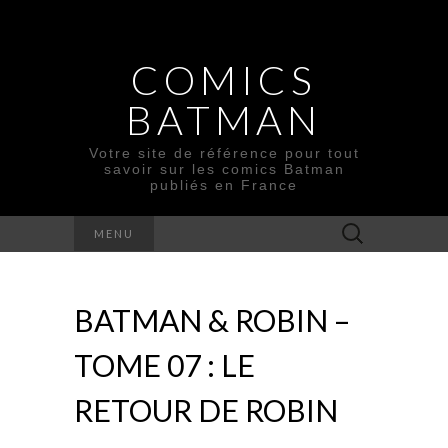
COMICS
BATMAN
Votre site de référence pour tout
savoir sur les comics Batman
publiés en France
Rechercher :
MENU
BATMAN & ROBIN –
TOME 07 : LE
RETOUR DE ROBIN