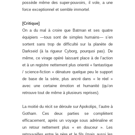
possède même des super-pouvoirs, il vole, a une
force exceptionnel et semble immortel.
[Critique]
On a du mal à croire que Batman et ses quatre
équipiers —tous sont de simples humains— s’en
sortent sans trop de difficulté sur la planète de
Darkseid (à la rigueur Cyborg, pourquoi pas). De
même, ce virage opéré laissant place à de l’action
et à un registre nettement plus orienté « fantastique
/ science-fiction » dénature quelque peu le support
de base de la série, plus ancré dans « le réel »
avec une certaine émotion et humanité (qu’on
retrouve tout de même à plusieurs reprises).
La moitié du récit se déroule sur Apokolips, l’autre à
Gotham. Ces deux parties se complètent
efficacement, après un voyage sous adrénaline et
un retour nettement plus « en douceur ». Les
retrouvailles entre le père et le fils (mais aussi les