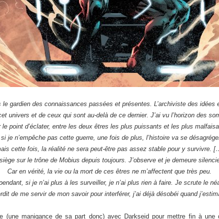
s le gardien des connaissances passées et présentes. L’archiviste des idées e
cet univers et de ceux qui sont au-delà de ce dernier. J’ai vu l’horizon des s
 le point d’éclater, entre les deux êtres les plus puissants et les plus malfaisa
 si je n’empêche pas cette guerre, une fois de plus, l’histoire va se désagrég
ais cette fois, la réalité ne sera peut-être pas assez stable pour y survivre. [
siège sur le trône de Mobius depuis toujours. J’observe et je demeure silenci
Car en vérité, la vie ou la mort de ces êtres ne m’affectent que très peu.
endant, si je n’ai plus à les surveiller, je n’ai plus rien à faire. Je scrute le né
erdit de me servir de mon savoir pour interférer, j’ai déjà désobéi quand j’est
acte (une manigance de sa part donc) avec Darkseid pour mettre fin à une