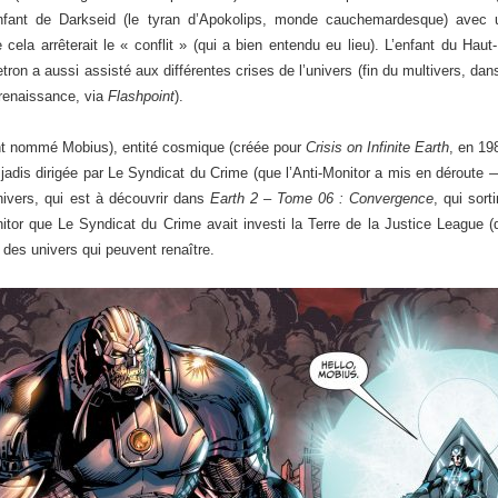
 enfant de Darkseid (le tyran d’Apokolips, monde cauchemardesque) avec 
cela arrêterait le « conflit » (qui a bien entendu eu lieu). L’enfant du Haut
etron a aussi assisté aux différentes crises de l’univers (fin du multivers, da
a renaissance, via
Flashpoint
).
ment nommé Mobius), entité cosmique (créée pour
Crisis on Infinite Earth
, en 19
jadis dirigée par Le Syndicat du Crime (que l’Anti-Monitor a mis en déroute
nivers, qui est à découvrir dans
Earth 2 – Tome 06 : Convergence
, qui sort
onitor que Le Syndicat du Crime avait investi la Terre de la Justice League 
t des univers qui peuvent renaître.