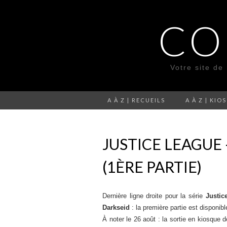
CO
Votre site de
A À Z | RECUEILS
A À Z | KIO
JUSTICE LEAGUE 
(1ÈRE PARTIE)
Dernière ligne droite pour la série
Justic
Darkseid
: la première partie est disponib
À noter le 26 août : la sortie en kiosque 