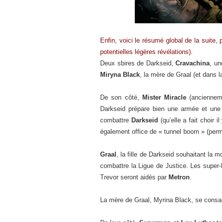
Enfin, voici le résumé global de la suite,
potentielles légères révélations).
Deux sbires de Darkseid,
Cravachina
, un
Miryna Black
, la mère de Graal (et dans 
De son côté,
Mister Miracle
(ancienneme
Darkseid prépare bien une armée et une 
combattre
Darkseid
(qu’elle a fait choir 
également office de « tunnel boom » (perm
Graal
, la fille de Darkseid souhaitant la m
combattre la Ligue de Justice. Les sup
Trevor seront aidés par
Metron
.
La mère de Graal, Myrina Black, se consac