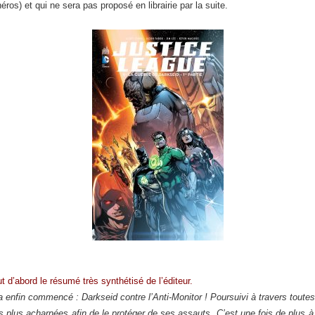
s) et qui ne sera pas proposé en librairie par la suite.
ut d’abord le résumé très synthétisé de l’éditeur.
a enfin commencé : Darkseid contre l’Anti-Monitor ! Poursuivi à travers toute
s plus acharnées afin de le protéger de ses assauts. C’est une fois de plus à 