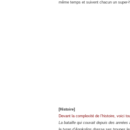
même temps et suivent chacun un super-héro
[Histoire]
Devant la complexité de l’histoire, voici to
La bataille qui couvait depuis des années 
le tyran d’Apokolips dresse ses troupes le