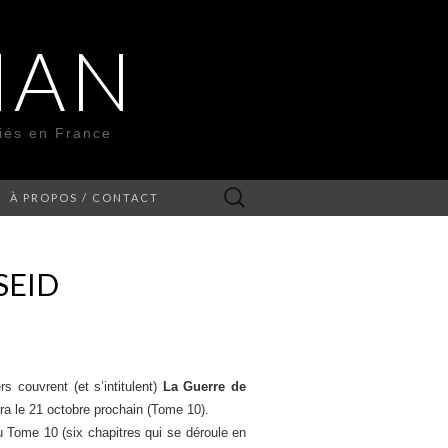
MAN
liés en France
Rechercher :
À PROPOS / CONTACT
SEID
s couvrent (et s’intitulent)
La Guerre de
era le 21 octobre prochain (Tome 10).
 Tome 10 (six chapitres qui se déroule en