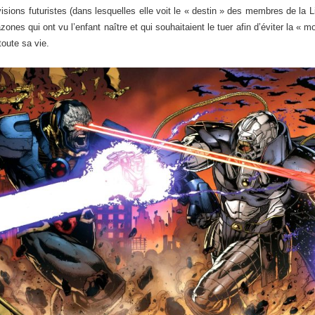
isions futuristes (dans lesquelles elle voit le « destin » des membres de la L
ones qui ont vu l’enfant naître et qui souhaitaient le tuer afin d’éviter la « m
 toute sa vie.