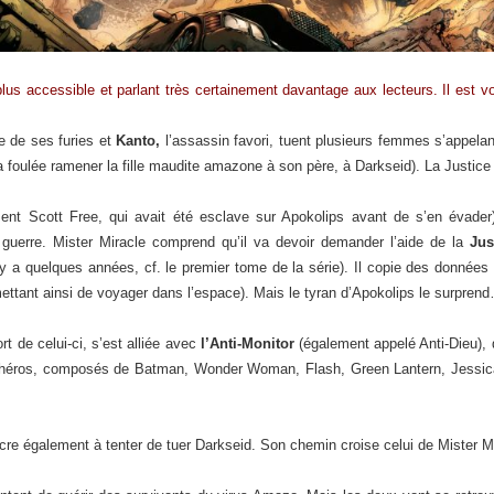
 plus accessible et parlant très certainement davantage aux lecteurs. Il est 
e de ses furies et
Kanto,
l’assassin favori, tuent plusieurs femmes s’appela
la foulée ramener la fille maudite amazone à son père, à Darkseid). La Justi
nt Scott Free, qui avait été esclave sur Apokolips avant de s’en évader) 
guerre. Mister Miracle comprend qu’il va devoir demander l’aide de la
Jus
il y a quelques années, cf. le premier tome de la série). Il copie des donnée
ettant ainsi de voyager dans l’espace). Mais le tyran d’Apokolips le surpren
ort de celui-ci, s’est alliée avec
l’Anti-Monitor
(également appelé Anti-Dieu), 
er-héros, composés de Batman, Wonder Woman, Flash, Green Lantern, Jessic
re également à tenter de tuer Darkseid. Son chemin croise celui de Mister Mi