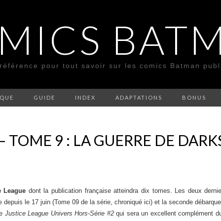
MICS BAT
 référence pour tout savoir sur les comics Batman pub
SQUE
GUIDE
INDEX
ADAPTATIONS
BONUS
– TOME 9 : LA GUERRE DE DARK
e League
dont la publication française atteindra dix tomes. Les deux dernier
le depuis le 17 juin (Tome 09 de la série, chroniqué ici) et la seconde débarqu
de
Justice League Univers Hors-Série #2
qui sera un excellent complément du