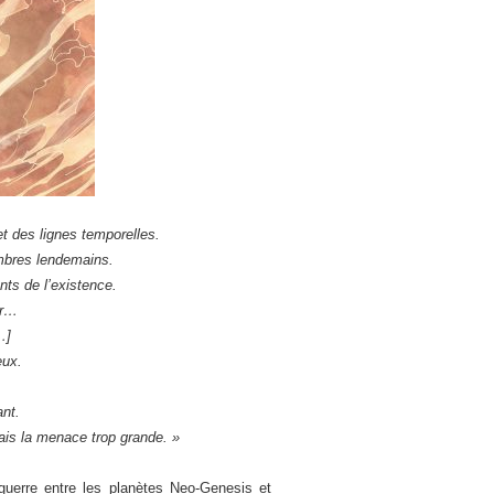
t des lignes temporelles.
ombres lendemains.
nts de l’existence.
er…
…]
eux.
ant.
imais la menace trop grande. »
 guerre entre les planètes Neo-Genesis et