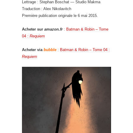
Lettrage : Stephan Boschat — Studio Makma
Traduction : Alex Nikolavitch
Première publication originale le 6 mai 2015.
Acheter sur
amazon.fr
:
Batman & Robin – Tome
04 :
Requiem
Acheter via
bubble
:
Batman & Robin – Tome 04 :
Requiem