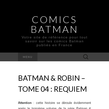
COMICS
BATMAN
Votre site de référence pour tout
savoir sur les comics Batman
publiés en France
Rechercher :
MENU
BATMAN & ROBIN –
TOME 04 : REQUIEM
Attention
: cette histoire se déroule évidemment
après le troisième volume de la série
Batman &