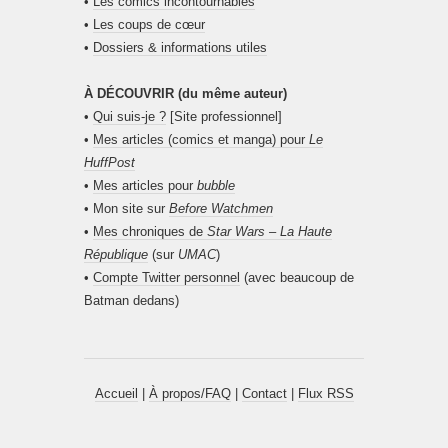
•
Les comics incontournables
•
Les coups de cœur
•
Dossiers & informations utiles
À DÉCOUVRIR (du même auteur)
•
Qui suis-je ?
[Site professionnel]
•
Mes articles (comics et manga) pour
Le
HuffPost
•
Mes articles pour
bubble
• Mon site sur
Before Watchmen
•
Mes chroniques de
Star Wars – La Haute
République
(sur
UMAC
)
•
Compte Twitter personnel
(avec beaucoup de
Batman dedans)
Accueil
|
À propos/FAQ
|
Contact
|
Flux RSS