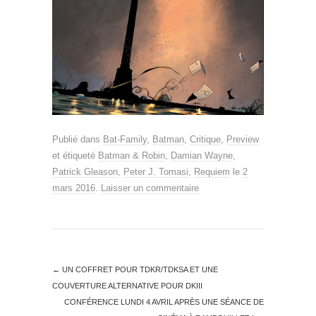
Publié dans
Bat-Family
,
Batman
,
Critique
,
Preview
et étiqueté
Batman & Robin
,
Damian Wayne
,
Patrick Gleason
,
Peter J. Tomasi
,
Requiem
le
2
mars 2016
.
Laisser un commentaire
←
UN COFFRET POUR TDKR/TDKSA ET UNE
COUVERTURE ALTERNATIVE POUR DKIII
CONFÉRENCE LUNDI 4 AVRIL APRÈS UNE SÉANCE DE