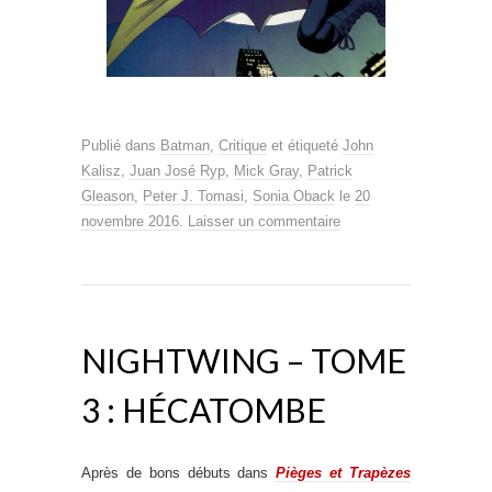
Publié dans
Batman
,
Critique
et étiqueté
John
Kalisz
,
Juan José Ryp
,
Mick Gray
,
Patrick
Gleason
,
Peter J. Tomasi
,
Sonia Oback
le
20
novembre 2016
.
Laisser un commentaire
NIGHTWING – TOME
3 : HÉCATOMBE
Après de bons débuts dans
Pièges et Trapèzes