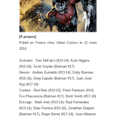
[À propos]
Publié en France chez
Urban Comics
le 21 mars
2014.
Scénario : Tom DeFalco (#13-14), Kyle Higgins
(#15-18), Scott Snyder (Batman #17)
Dessin : Andres Guinaldo (#13-14), Eddy Barrows
(#15-16), Greg Capullo (Batman #17), Juan José
Ryp (#17-18)
Couleur : Rod Reis (#13-15), Peter Pantazis (#14),
Fco Plascencia (Batman #17), Brett Smith (#17-18)
Encrage : Mark Irwin (#13-14), Raul Fernandez
(#13-14), Eber Ferreira (#15-16), Jonathan Glapion
(Batman #17), Roger Bonet (#17-18), Juan Albarran