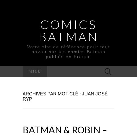
COMICS
BATMAN
Votre site de référence pour tout
savoir sur les comics Batman
publiés en France
Rechercher :
MENU
ARCHIVES PAR MOT-CLÉ : JUAN JOSÉ
RYP
BATMAN & ROBIN –