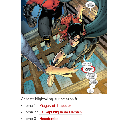
Acheter
Nightwing
sur amazon.fr :
• Tome 1 :
Pièges et Trapèzes
• Tome 2 :
La République de Demain
• Tome 3 :
Hécatombe