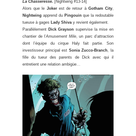
La Chasseresse.
[Nightwing #13-14]
Alors que le
Joker
est de retour à
Gotham City
,
Nightwing
apprend du
Pingouin
que la redoutable
tueuse à gages
Lady Shiva
y revient également.
Parallèlement
Dick Grayson
supervise la mise en
chantier de l’
Amusement Mile
, un parc d’attraction
dont l’équipe du cirque Haly fait partie. Son
investisseur principal est
Sonia Zucco-Branch
, la
fille du tueur des parents de Dick avec qui il
entretient une relation ambigüe…