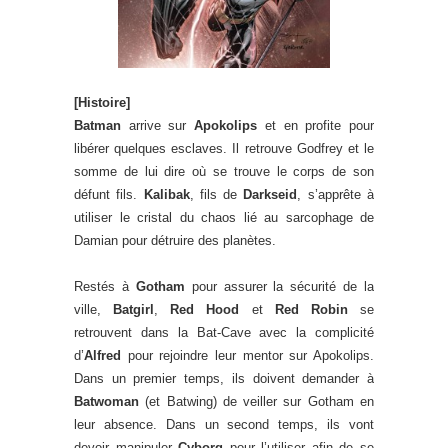
[Histoire]
Batman
arrive sur
Apokolips
et en profite pour
libérer quelques esclaves. Il retrouve Godfrey et le
somme de lui dire où se trouve le corps de son
défunt fils.
Kalibak
, fils de
Darkseid
, s’apprête à
utiliser le cristal du chaos lié au sarcophage de
Damian pour détruire des planètes.
Restés à
Gotham
pour assurer la sécurité de la
ville,
Batgirl
,
Red Hood
et
Red Robin
se
retrouvent dans la Bat-Cave avec la complicité
d’
Alfred
pour rejoindre leur mentor sur Apokolips.
Dans un premier temps, ils doivent demander à
Batwoman
(et Batwing) de veiller sur Gotham en
leur absence. Dans un second temps, ils vont
devoir manipuler
Cyborg
pour l’utiliser afin de se