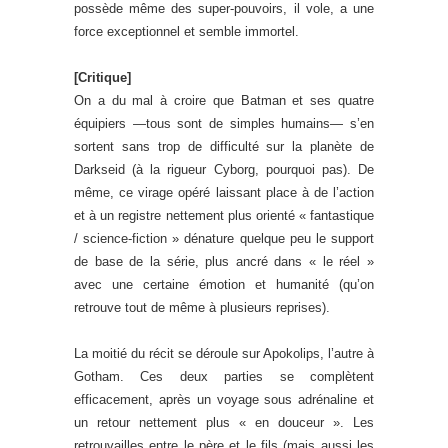
possède même des super-pouvoirs, il vole, a une
force exceptionnel et semble immortel.
[Critique]
On a du mal à croire que Batman et ses quatre
équipiers —tous sont de simples humains— s’en
sortent sans trop de difficulté sur la planète de
Darkseid (à la rigueur Cyborg, pourquoi pas). De
même, ce virage opéré laissant place à de l’action
et à un registre nettement plus orienté « fantastique
/ science-fiction » dénature quelque peu le support
de base de la série, plus ancré dans « le réel »
avec une certaine émotion et humanité (qu’on
retrouve tout de même à plusieurs reprises).
La moitié du récit se déroule sur Apokolips, l’autre à
Gotham. Ces deux parties se complètent
efficacement, après un voyage sous adrénaline et
un retour nettement plus « en douceur ». Les
retrouvailles entre le père et le fils (mais aussi les