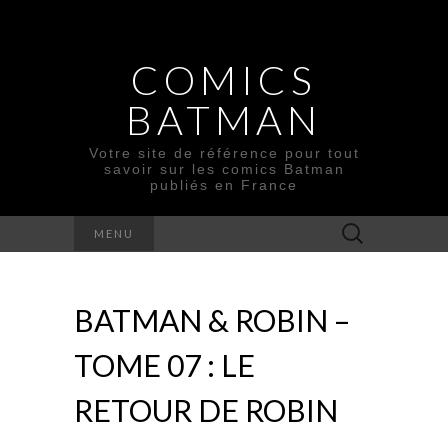
COMICS
BATMAN
Votre site de référence pour tout
savoir sur les comics Batman
publiés en France
Rechercher :
MENU
BATMAN & ROBIN –
TOME 07 : LE
RETOUR DE ROBIN