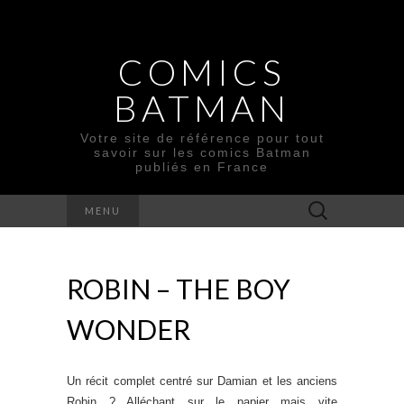
COMICS
BATMAN
Votre site de référence pour tout
savoir sur les comics Batman
publiés en France
Rechercher :
MENU
ROBIN – THE BOY
WONDER
Un récit complet centré sur Damian et les anciens
Robin ? Alléchant sur le papier mais vite