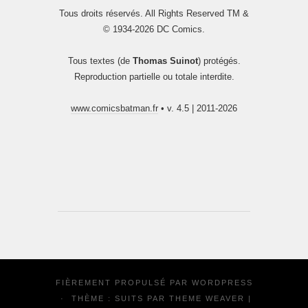
Tous droits réservés. All Rights Reserved TM &
© 1934-2026 DC Comics.
Tous textes (de
Thomas Suinot
) protégés.
Reproduction partielle ou totale interdite.
www.comicsbatman.fr
• v. 4.5 | 2011-2026
FIÈREMENT PROPULSÉ PAR
WORDPRESS
·
THÈME : SUITS PAR
THEME WEAVER
|