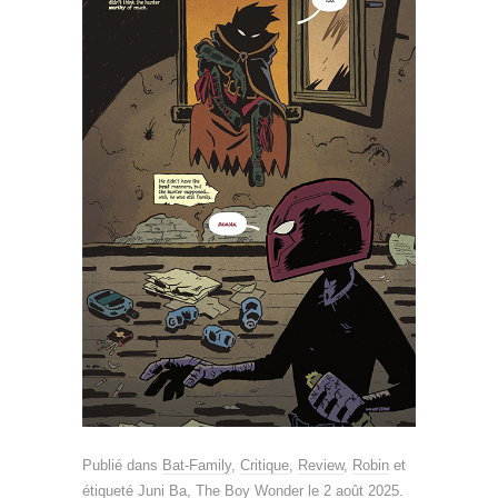
Publié dans
Bat-Family
,
Critique
,
Review
,
Robin
et
étiqueté
Juni Ba
,
The Boy Wonder
le
2 août 2025
.