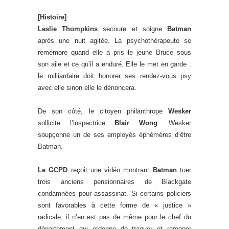
[Histoire]
Leslie Thompkins
secoure et soigne
Batman
après une nuit agitée. La psychothérapeute se
remémore quand elle a pris le jeune Bruce sous
son aile et ce qu’il a enduré. Elle le met en garde :
le milliardaire doit honorer ses rendez-vous psy
avec elle sinon elle le dénoncera.
De son côté, le citoyen philanthrope
Wesker
sollicite l’inspectrice
Blair Wong
. Wesker
soupçonne un de ses employés éphémères d’être
Batman.
Le GCPD
reçoit une vidéo montrant
Batman
tuer
trois anciens pensionnaires de Blackgate
condamnées pour assassinat. Si certains policiers
sont favorables à cette forme de « justice »
radicale, il n’en est pas de même pour le chef du
département qui ordonne de traquer et ramener