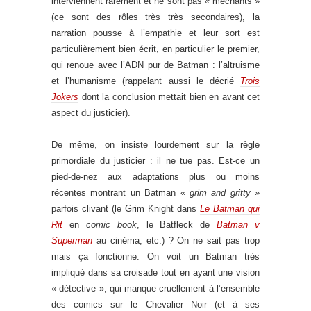
interviennent rarement et ne sont pas « méchants »
(ce sont des rôles très très secondaires), la
narration pousse à l’empathie et leur sort est
particulièrement bien écrit, en particulier le premier,
qui renoue avec l’ADN pur de Batman : l’altruisme
et l’humanisme (rappelant aussi le décrié
Trois
Jokers
dont la conclusion mettait bien en avant cet
aspect du justicier).
De même, on insiste lourdement sur la règle
primordiale du justicier : il ne tue pas. Est-ce un
pied-de-nez aux adaptations plus ou moins
récentes montrant un Batman «
grim and gritty
»
parfois clivant (le Grim Knight dans
Le Batman qui
Rit
en
comic book
, le Batfleck de
Batman v
Superman
au cinéma, etc.) ? On ne sait pas trop
mais ça fonctionne. On voit un Batman très
impliqué dans sa croisade tout en ayant une vision
« détective », qui manque cruellement à l’ensemble
des comics sur le Chevalier Noir (et à ses