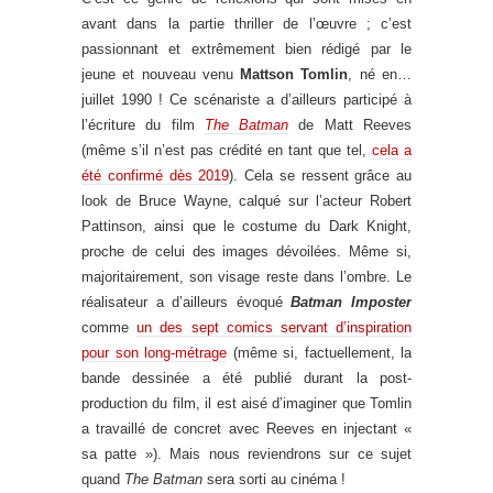
avant dans la partie thriller de l’œuvre ; c’est
passionnant et extrêmement bien rédigé par le
jeune et nouveau venu
Mattson Tomlin
, né en…
juillet 1990 ! Ce scénariste a d’ailleurs participé à
l’écriture du film
The Batman
de Matt Reeves
(même s’il n’est pas crédité en tant que tel,
cela a
été confirmé dès 2019
). Cela se ressent grâce au
look de Bruce Wayne, calqué sur l’acteur Robert
Pattinson, ainsi que le costume du Dark Knight,
proche de celui des images dévoilées. Même si,
majoritairement, son visage reste dans l’ombre. Le
réalisateur a d’ailleurs évoqué
Batman Imposter
comme
un des sept comics servant d’inspiration
pour son long-métrage
(même si, factuellement, la
bande dessinée a été publié durant la post-
production du film, il est aisé d’imaginer que Tomlin
a travaillé de concret avec Reeves en injectant «
sa patte »). Mais nous reviendrons sur ce sujet
quand
The Batman
sera sorti au cinéma !