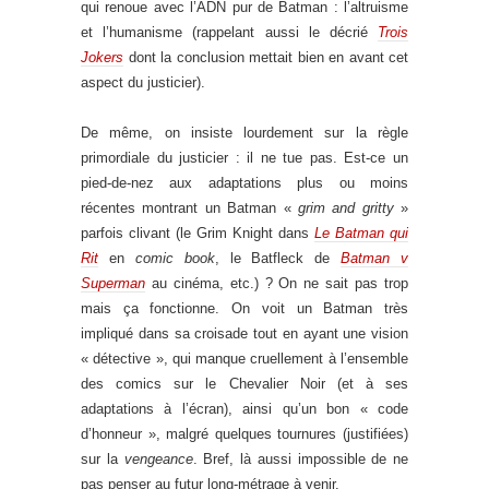
qui renoue avec l’ADN pur de Batman : l’altruisme
et l’humanisme (rappelant aussi le décrié
Trois
Jokers
dont la conclusion mettait bien en avant cet
aspect du justicier).
De même, on insiste lourdement sur la règle
primordiale du justicier : il ne tue pas. Est-ce un
pied-de-nez aux adaptations plus ou moins
récentes montrant un Batman «
grim and gritty
»
parfois clivant (le Grim Knight dans
Le Batman qui
Rit
en
comic book
, le Batfleck de
Batman v
Superman
au cinéma, etc.) ? On ne sait pas trop
mais ça fonctionne. On voit un Batman très
impliqué dans sa croisade tout en ayant une vision
« détective », qui manque cruellement à l’ensemble
des comics sur le Chevalier Noir (et à ses
adaptations à l’écran), ainsi qu’un bon « code
d’honneur », malgré quelques tournures (justifiées)
sur la
vengeance
. Bref, là aussi impossible de ne
pas penser au futur long-métrage à venir.