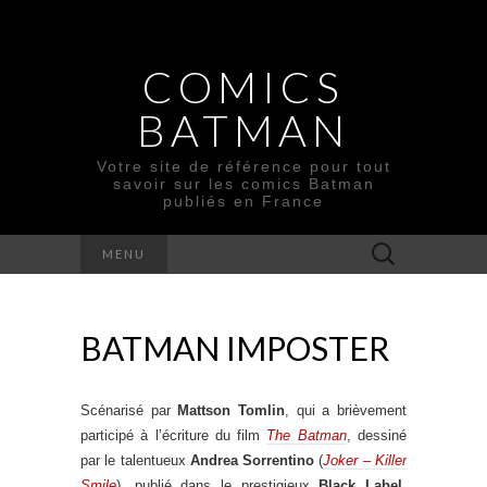
COMICS
BATMAN
Votre site de référence pour tout
savoir sur les comics Batman
publiés en France
Rechercher :
MENU
BATMAN IMPOSTER
Scénarisé par
Mattson Tomlin
, qui a brièvement
participé à l’écriture du film
The Batman
, dessiné
par le talentueux
Andrea Sorrentino
(
Joker – Killer
Smile
), publié dans le prestigieux
Black Label
,