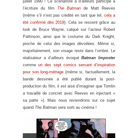
juillet 1990 ! Ce scénariste a d’ailleurs participé à
l’écriture du film
The Batman
de Matt Reeves
(même s’il n’est pas crédité en tant que tel,
cela a
été confirmé dès 2019
). Cela se ressent grâce au
look de Bruce Wayne, calqué sur l’acteur Robert
Pattinson, ainsi que le costume du Dark Knight,
proche de celui des images dévoilées. Même si,
majoritairement, son visage reste dans l’ombre. Le
réalisateur a d’ailleurs évoqué
Batman Imposter
comme
un des sept comics servant d’inspiration
pour son long-métrage
(même si, factuellement, la
bande dessinée a été publié durant la post-
production du film, il est aisé d’imaginer que Tomlin
a travaillé de concret avec Reeves en injectant «
sa patte »). Mais nous reviendrons sur ce sujet
quand
The Batman
sera sorti au cinéma !