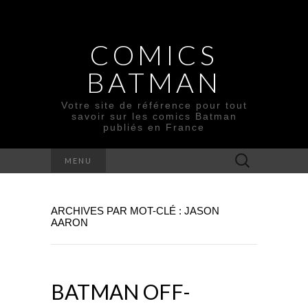
COMICS
BATMAN
Votre site de référence pour tout
savoir sur les comics Batman
publiés en France
Rechercher :
MENU
ARCHIVES PAR MOT-CLÉ : JASON
AARON
BATMAN OFF-