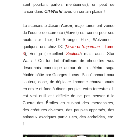
sont pourtant parfois mentionnés), on peut se
lancer dans
Off-World
avec un certain plaisir !
Le scénariste
Jason Aaron
, majoritairement venue
de l’écurie concurrente (Marvel) est connu pour ses
récits sur Thor, Dr Strange, Hulk, Wolverine…
quelques uns chez DC (
Dawn of Superman
– Tome
3
), Vertigo (l’excellent
Scalped
) mais aussi Star
Wars ! On lui doit d’ailleurs de chouettes
runs
désormais canonique autour de la célèbre saga
étoilée bâtie par Georges Lucas. Pas étonnant pour
l’auteur, donc, de déplacer l’homme chauve-souris
en orbite et face à divers peuples extra-terrestres. Il
est vrai qu’il est difficile de ne pas penser à la
Guerre des Étoiles en suivant des mercenaires,
des créatures diverses, des peuples opprimés, des
animaux exotiques particuliers, des androïdes, etc.
!