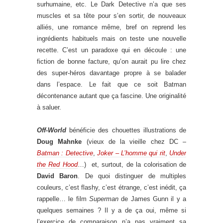
surhumaine, etc. Le Dark Detective n’a que ses
muscles et sa tête pour s’en sortir, de nouveaux
alliés, une romance même, bref on reprend les
ingrédients habituels mais on teste une nouvelle
recette. C’est un paradoxe qui en découle : une
fiction de bonne facture, qu’on aurait pu lire chez
des super-héros davantage propre à se balader
dans l’espace. Le fait que ce soit Batman
décontenance autant que ça fascine. Une originalité
à saluer.
Off-World
bénéficie des chouettes illustrations de
Doug Mahnke
(vieux de la vieille chez DC –
Batman : Detective
,
Joker – L’homme qui rit
,
Under
the Red Hood
…) et, surtout, de la colorisation de
David Baron
. De quoi distinguer de multiples
couleurs, c’est flashy, c’est étrange, c’est inédit, ça
rappelle… le film
Superman
de James Gunn il y a
quelques semaines ? Il y a de ça oui, même si
l’exercice de comparaison n’a pas vraiment sa