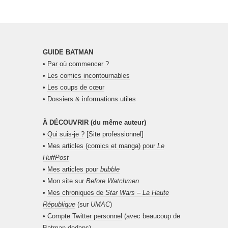
GUIDE BATMAN
•
Par où commencer ?
•
Les comics incontournables
•
Les coups de cœur
•
Dossiers & informations utiles
À DÉCOUVRIR (du même auteur)
•
Qui suis-je ?
[Site professionnel]
•
Mes articles (comics et manga) pour
Le
HuffPost
•
Mes articles pour
bubble
• Mon site sur
Before Watchmen
•
Mes chroniques de
Star Wars – La Haute
République
(sur
UMAC
)
•
Compte Twitter personnel
(avec beaucoup de
Batman dedans)