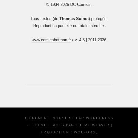
© 1934-2026 DC Comics.
Tous textes (de
Thomas Suinot
) protégés.
Reproduction partielle ou totale interdite.
www.comicsbatman.fr
• v. 4.5 | 2011-2026
FIÈREMENT PROPULSÉ PAR
WORDPRESS
·
THÈME : SUITS PAR
THEME WEAVER
|
TRADUCTION :
WOLFORG
.