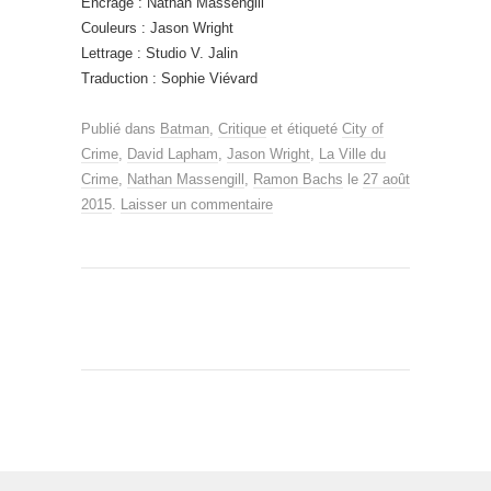
Encrage : Nathan Massengill
Couleurs : Jason Wright
Lettrage : Studio V. Jalin
Traduction : Sophie Viévard
Publié dans
Batman
,
Critique
et étiqueté
City of
Crime
,
David Lapham
,
Jason Wright
,
La Ville du
Crime
,
Nathan Massengill
,
Ramon Bachs
le
27 août
2015
.
Laisser un commentaire