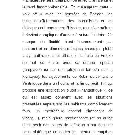
Malheureusement, cela plombe le récit, le ralentit et
le rend incompréhensible. En mélangeant cette «
voix off
» avec les pensées de Batman, les
bulletins d’informations des journalistes et les
dialogues qui parsèment l’histoire, tout s’emmêle et
il devient compliquer d’arriver à suivre l’histoire. Ce
manque de fluidité n’est heureusement pas
constant et on découvre quelques passages plutôt
« sympathiques » et efficace : la folie de Freeze
désirant se marier avec sa défunte épouse
(remplacée ici par une citoyenne lambda qu’il a
kidnappé), les agacements de Robin surveillant le
Ventriloque dans un hôpital et la fin du récit. Fin qui
propose une explication plutôt « fantastique », ce
qui est assez cohérent avec les situations
présentées auparavant (les habitants complètement
fous, un mystérieux ennemi changeant de
visage…), mais guère passionnante (et on aurait
aimé avoir des pistes de réflexion allant dans ce
sens plutôt que de cadrer les premiers chapitres