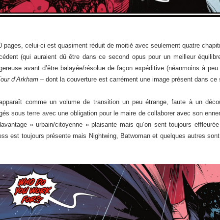
0 pages, celui-ci est quasiment réduit de moitié avec seulement quatre chapi
écédent (qui auraient dû être dans ce second opus pour un meilleur équilib
ereuse avant d’être balayée/résolue de façon expéditive (néanmoins à peu p
Tour d’Arkham
– dont la couverture est carrément une image présent dans ce 
pparaît comme un volume de transition un peu étrange, faute à un découp
és sous terre avec une obligation pour le maire de collaborer avec son ennemi
antage « urbain/citoyenne » plaisante mais qu’on sent toujours effleurée 
tress est toujours présente mais Nightwing, Batwoman et quelques autres sont