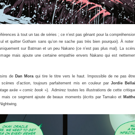
 références à tout un tas de séries ; ce n’est pas gênant pour la compréhen
ul et quitter Gotham sans qu’on ne sache pas très bien pourquoi). À noter
e uniquement sur Batman et un peu Nakano (ce n’est pas plus mal). La scén
ommage mais ajoute une certaine empathie envers Nakano qui est netteme
ssins de
Dan Mora
qui tire le titre vers le haut. Impossible de ne pas être
cènes d’action, toujours parfaitement mis en couleur par
Jordie Bell
tage axée «
comic book
»). Admirez toutes les illustrations de cette critique
m
mais ce segment ajoute de beaux moments (écrits par Tamako et
Matth
Nightwing.