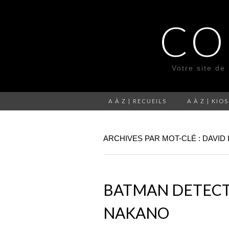
CO
Votre site de
A À Z | RECUEILS
A À Z | KIO
ARCHIVES PAR MOT-CLÉ : DAVID
BATMAN DETECTI
NAKANO