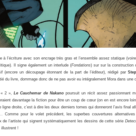
 l’écriture avec son encrage très gras et l’ensemble assez statique (voire 
tique). Il signe également un interlude (
Fondations
) sur sur la constructio
sif (encore un découpage étonnant de la part de l’éditeur), rédigé par
Step
ié du livre, dommage donc de ne pas avoir eu intégralement Mora dans une 
 « 2 »,
Le Cauchemar de Nakano
poursuit un récit assez passionnant 
sseraient davantage la fiction pour être un coup de cœur (on en est encore l
 ligne droite, c’est à dire les deux derniers tomes qui donneront l’avis final af
é… Comme pour le volet précédent, les superbes couvertures alternative
x de l’artiste qui signent systématiquement les dessins de cette série
Detec
illustrent !