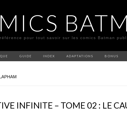
MICS BAT
 référence pour tout savoir sur les comics Batman pub
SQUE
GUIDE
INDEX
ADAPTATIONS
BONUS
 LAPHAM
VE INFINITE – TOME 02 : LE 