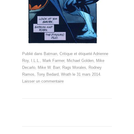
Publié dans
Batman
,
Critique
et étiqueté
Adrienne
Roy
,
I.L.L.
,
Mark Farmer
,
Michael Golden
,
Mike
Decarlo
,
Mike W. Barr
,
Rags Morales
,
Rodney
Ramos
,
Tony Bedard
,
Wrath
le
31 mars 2014
.
Laisser un commentaire