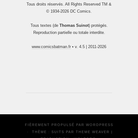
Tous droits réservés. All Rights Reserved TM &
© 1934-2026 DC Comics.
Tous textes (de
Thomas Suinot
) protégés.
Reproduction partielle ou totale interdite.
www.comicsbatman.fr
• v. 4.5 | 2011-2026
FIÈREMENT PROPULSÉ PAR
WORDPRESS
·
THÈME : SUITS PAR
THEME WEAVER
|