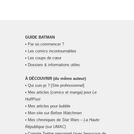
GUIDE BATMAN
•
Par où commencer ?
•
Les comics incontournables
•
Les coups de cœur
•
Dossiers & informations utiles
À DÉCOUVRIR (du même auteur)
•
Qui suis-je ?
[Site professionnel]
•
Mes articles (comics et manga) pour
Le
HuffPost
•
Mes articles pour
bubble
• Mon site sur
Before Watchmen
•
Mes chroniques de
Star Wars – La Haute
République
(sur
UMAC
)
•
Compte Twitter personnel
(avec beaucoup de