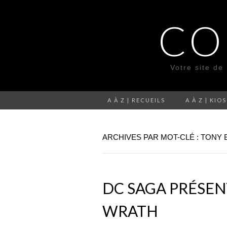
CO
Votre site de
A À Z | RECUEILS
A À Z | KIO
ARCHIVES PAR MOT-CLÉ : TONY
DC SAGA PRÉSENT
WRATH