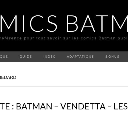
MICS BAT
 référence pour tout savoir sur les comics Batman pub
SQUE
GUIDE
INDEX
ADAPTATIONS
BONUS
 BEDARD
E : BATMAN – VENDETTA – LES