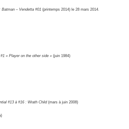
: Batman – Vendetta #01
(printemps 2014) le 28 mars 2014.
#1 « Player on the other side »
(juin 1984)
tial #13 à #16 : Wrath Child
(mars à juin 2008)
a)