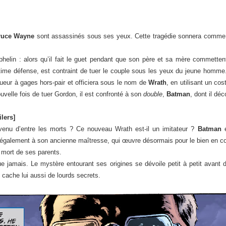
ruce Wayne
sont assassinés sous ses yeux. Cette tragédie sonnera comme 
helin : alors qu’il fait le guet pendant que son père et sa mère commettent 
gitime défense, est contraint de tuer le couple sous les yeux du jeune homme.
ueur à gages hors-pair et officiera sous le nom de
Wrath
, en utilisant un co
uvelle fois de tuer Gordon, il est confronté à son
double
,
Batman
, dont il dé
lers]
venu d’entre les morts ? Ce nouveau Wrath est-il un imitateur ?
Batman
e
is également à son ancienne maîtresse, qui œuvre désormais pour le bien en
a mort de ses parents.
e jamais. Le mystère entourant ses origines se dévoile petit à petit avant d’
i cache lui aussi de lourds secrets.