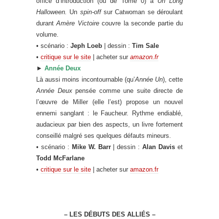
office d’introduction (ou de Tome 0) à
Un Long
Halloween.
Un
spin-off
sur Catwoman se déroulant
durant
Amère Victoire
couvre la seconde partie du
volume.
• scénario :
Jeph Loeb
| dessin :
Tim Sale
•
critique sur le site
| acheter sur
amazon.fr
►
Année Deux
Là aussi moins incontournable (qu’
Année Un
), cette
Année Deux
pensée comme une suite directe de
l’œuvre de Miller (elle l’est) propose un nouvel
ennemi sanglant : le Faucheur. Rythme endiablé,
audacieux par bien des aspects, un livre fortement
conseillé malgré ses quelques défauts mineurs.
• scénario :
Mike W. Barr
| dessin :
Alan Davis
et
Todd McFarlane
•
critique sur le site
| acheter sur
amazon.fr
– LES DÉBUTS DES ALLIÉS –