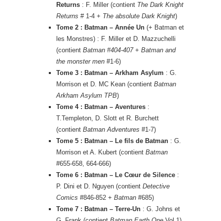
Returns
: F. Miller (contient
The Dark Knight
Returns
# 1-4 +
The absolute Dark Knight
)
Tome 2 : Batman – Année Un
(+ Batman et
les Monstres) : F. Miller et D. Mazzuchelli
(contient
Batman #404-407
+
Batman and
the monster men
#1-6)
Tome 3 : Batman – Arkham Asylum
: G.
Morrison et D. MC Kean (contient
Batman
Arkham Asylum TPB
)
Tome 4 : Batman – Aventures
:
T.Templeton, D. Slott et R. Burchett
(contient
Batman Adventures
#1-7)
Tome 5 : Batman – Le fils de Batman
: G.
Morrison et A. Kubert (contient
Batman
#655-658, 664-666)
Tome 6 : Batman – Le Cœur de Silence
:
P. Dini et D. Nguyen (contient
Detective
Comics
#846-852 +
Batman
#685)
Tome 7 : Batman – Terre-Un
: G. Johns et
G. Frank (contient
Batman Earth One
Vol.1)