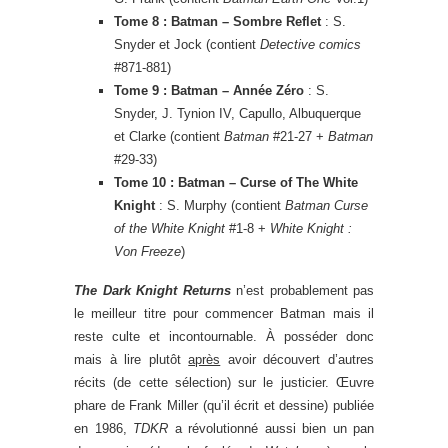
Tome 8 : Batman – Sombre Reflet
: S.
Snyder et Jock (contient
Detective comics
#871-881)
Tome 9 : Batman – Année Zéro
: S.
Snyder, J. Tynion IV, Capullo, Albuquerque
et Clarke (contient
Batman
#21-27 +
Batman
#29-33)
Tome 10 : Batman – Curse of The White
Knight
: S. Murphy (contient
Batman Curse
of the White Knight
#1-8 +
White Knight :
Von Freeze
)
The Dark Knight Returns
n’est probablement pas
le meilleur titre pour commencer Batman mais il
reste culte et incontournable. À posséder donc
mais à lire plutôt
après
avoir découvert d’autres
récits (de cette sélection) sur le justicier. Œuvre
phare de Frank Miller (qu’il écrit et dessine) publiée
en 1986,
TDKR
a révolutionné aussi bien un pan