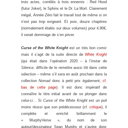
trois actes, corrélés à trois ennemis : Red Hood
(futur Joker), le Sphinx et le Dr. La Mort. Clairement
inégal,
Année Zéro
fait le travail tout de même si on
n’est pas trop exigeant. Et puis, douze chapitres
(normalement étalés sur deux volumes) pour 4,90€,
il serait dommage de s’en priver.
Curse of the White Knight
est un très bon
comic
mais il s’agit de la suite directe de
White Knight
(qui était dans l’opération 2020 – à l’instar de
Silence
, difficile de le remettre aussi tôt dans cette
sélection – même s’il sera en août prochain dans la
collection
Nomad
donc à petit prix également,
cf.
bas de cette page
). Il est donc impératif de
connaître le titre initial avant de se plonger dans
celui-ci… Si
Curse of the White Knight
est un poil
moins réussi que son prédécesseur (cf.
critique
), il
complète et enrichit brillamment le
« MurphyVerse », du nom de son
auteur/dessinateur Sean Murphy et s’avère donc