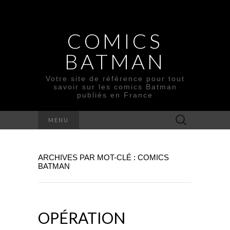
COMICS
BATMAN
Votre site de référence pour tout
savoir sur les comics Batman
publiés en France
Rechercher :
MENU
ARCHIVES PAR MOT-CLÉ : COMICS
BATMAN
OPÉRATION