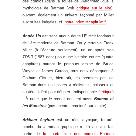
des comics (dans la foulée de
Watchmen
) que la
mythologie de Batman (voir
critique sur le site
),
ouvrant également un univers façonné par Miller
aux suites inégales, cf.
notre index récapitulatif
.
Année Un
est sans aucun doute LE récit fondateur
de l’ère moderne de Batman. On y retrouve Frank
Miller (à l’écriture seulement), un an après son
TDKR
(1987 donc) pour une histoire courte (quatre
chapitres) narrant le parcours croisé de Bruce
Wayne et James Gordon, tous deux débarquant à
Gotham City et, bien sûr, les premiers pas de
Batman dans un univers « réaliste », poisseux et
austère. Idéal pour débuter. Indispensable (
critique
)
! À noter que le recueil contient aussi
Batman et
les Monstres
(pas encore chroniqué sur le site).
Arkham Asylum
est un récit atypique, torturé,
proche du « roman graphique ». Là aussi il fait
partie de
la courte liste des comics Batman