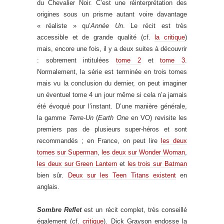
du Chevalier Noir. C’est une réinterprétation des
origines sous un prisme autant voire davantage
« réaliste » qu’
Année Un
. Le récit est très
accessible et de grande qualité (cf.
la critique
)
mais, encore une fois, il y a deux suites à découvrir
: sobrement intitulées
tome 2
et
tome 3
.
Normalement, la série est terminée en trois tomes
mais vu la conclusion du dernier, on peut imaginer
un éventuel tome 4 un jour même si cela n’a jamais
été évoqué pour l’instant. D’une manière générale,
la gamme
Terre-Un
(
Earth One
en VO) revisite les
premiers pas de plusieurs super-héros et sont
recommandés ; en France, on peut lire
les deux
tomes sur Superman
,
les deux sur Wonder Woman
,
les deux sur Green Lantern
et
les trois sur Batman
bien sûr.
Deux sur les Teen Titans existent
en
anglais.
Sombre Reflet
est un récit complet, très conseillé
également (cf.
critique
). Dick Grayson endosse la