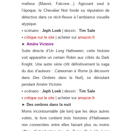
mafieux (Maroni, Falcone…). Agissant seul à
l’époque, le Chevalier Noir fonde sa réputation de
détective dans ce récit-fleuve à l’ambiance visuelle
atypique.
• scénario :
Jeph Loeb
| dessin :
Tim Sale
•
critique sur le site
| acheter sur
amazon.fr
►
Amère Victoire
Suite directe d’
Un Long Halloween
, cette histoire
voit apparaître un certain Robin aux côtés du Dark
Knight. Une autre série clôt définitivement la saga
du duo d’auteurs :
Catwoman à Rome
(à découvrir
dans
Des Ombres dans la Nuit
), se déroulant
pendant
Amère Victoire
.
• scénario :
Jeph Loeb
| dessin :
Tim Sale
•
critique sur le site
| acheter sur
amazon.fr
►
Des ombres dans la nuit
Moins incontournable (de loin) que les deux autres
volets, le livre contient trois histoires d’Halloween
non connectées entre elles faisant plus ou moins