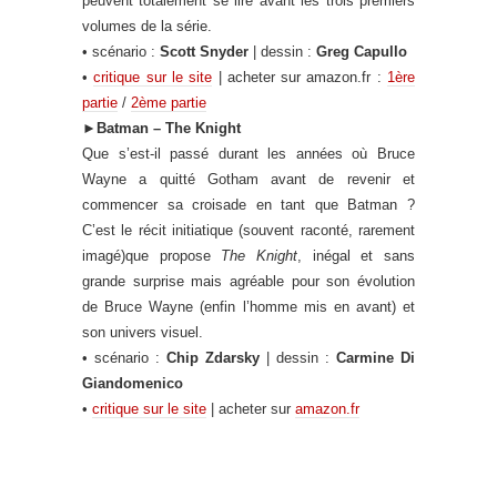
peuvent totalement se lire avant les trois premiers
volumes de la série.
• scénario :
Scott Snyder
| dessin :
Greg Capullo
•
critique sur le site
| acheter sur amazon.fr :
1ère
partie
/
2ème partie
►
Batman – The Knight
Que s’est-il passé durant les années où Bruce
Wayne a quitté Gotham avant de revenir et
commencer sa croisade en tant que Batman ?
C’est le récit initiatique (souvent raconté, rarement
imagé)que propose
The Knight
, inégal et sans
grande surprise mais agréable pour son évolution
de Bruce Wayne (enfin l’homme mis en avant) et
son univers visuel.
• scénario :
Chip Zdarsky
| dessin :
Carmine Di
Giandomenico
•
critique sur le site
| acheter sur
amazon.fr