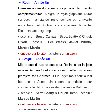
►
Robin : Année Un
Première année du jeune prodige dans deux récits
complémentaires
. Malgré un style graphique plutôt
cartoony
, l’ambiance reste sombre et la rivalité
entre Robin et Double-Face continuera de hanter
Dick pendant longtemps.
• scénario :
Bruce Canwall
,
Scott Beatty & Chuck
Dixon
| dessin :
Lee Weeks
,
Javier Pulido
,
Marcos Martin
•
critique sur le site
| acheter sur
amazon.fr
►
Batgirl : Année Un
Même duo d’auteurs que pour Robin, c’est la jolie
rousse Barbara Gordon qui a droit, cette fois, a ses
premiers faits d’armes
. Plus léger mais tout aussi
bon, ces « Année Un » sont essentielles pour
connaître le début de ces deux alliés de Batman.
• scénario :
Scott Beatty & Chuck Dixon
| dessin :
Marcos Martin
•
critique sur le site
| acheter sur
amazon.fr
►
L’Énigme du Red Hood