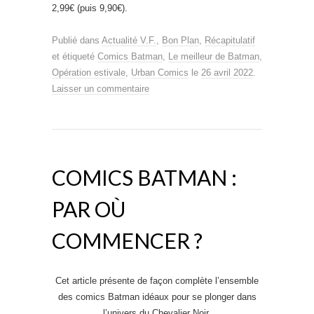
2,99€ (puis 9,90€).
Publié dans
Actualité V.F.
,
Bon Plan
,
Récapitulatif
et étiqueté
Comics Batman
,
Le meilleur de Batman
,
Opération estivale
,
Urban Comics
le
26 avril 2022
.
Laisser un commentaire
COMICS BATMAN :
PAR OÙ
COMMENCER ?
Cet article présente de façon complète l’ensemble
des comics Batman idéaux pour se plonger dans
l’univers du Chevalier Noir.