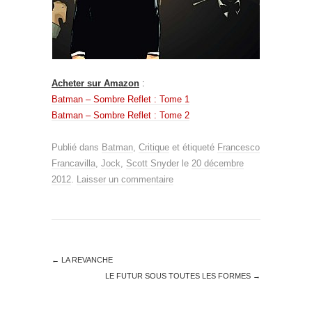
Acheter sur Amazon
:
Batman – Sombre Reflet : Tome 1
Batman – Sombre Reflet : Tome 2
Publié dans
Batman
,
Critique
et étiqueté
Francesco
Francavilla
,
Jock
,
Scott Snyder
le
20 décembre
2012
.
Laisser un commentaire
←
LA REVANCHE
LE FUTUR SOUS TOUTES LES FORMES
→