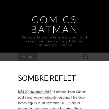
COMICS
BATMAN
Votre site de référence pour tout
savoir sur les comics Batman
publiés en France
Rechercher :
MENU
SOMBRE REFLET
MàJ
29 novembre 2016
: L’éditeur Urban Comics
publie
une version intégrale
regroupant les deux
tomes depuis le 18 novembre 2016. Celle-ci
reprend la couverture du premier tome. Moins