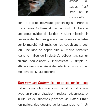
reboot
ou
autres
fresh
start
. Ici, la
nouveauté
porte sur deux nouveaux personnages : Hank et
Claire, alias Gotham et Gotham Girl. Un frère et
une sœur avides de justice, voulant rejoindre la
croisade de
Batman
grâce à des pouvoirs achetés
sur le marché noir mais qui les détruisent à petit
feu. Une idée de départ plus ou moins novatrice
(dans le milieu de l’industrie), débouchant sur un
énième
comic-book
« mainstream » simple et
efficace mais non dénué de défauts et, surtout, peu
mémorable niveau scénario.
.
Mon nom est Gotham
(le titre de ce premier tome)
est un semi-échec (ou semi-réussite c’est selon),
avec un premier chapitre introductif déconnecté et
inutile, et de superbes planches de
David Finch
(on parlera des dessins de la saga plus loin). Un