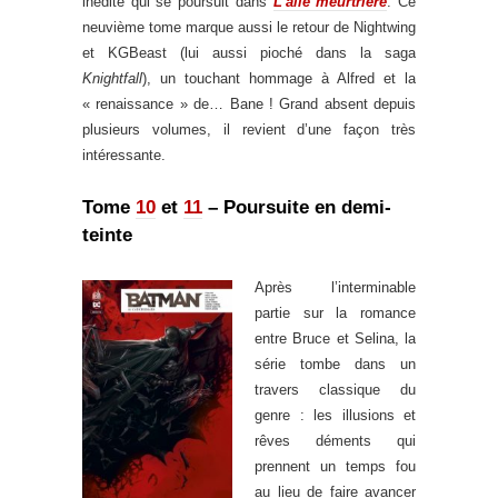
inédite qui se poursuit dans
L’aile meurtrière
. Ce
neuvième tome marque aussi le retour de Nightwing
et KGBeast (lui aussi pioché dans la saga
Knightfall
), un touchant hommage à Alfred et la
« renaissance » de… Bane ! Grand absent depuis
plusieurs volumes, il revient d’une façon très
intéressante.
Tome
10
et
11
– Poursuite en demi-
teinte
Après l’interminable
partie sur la romance
entre Bruce et Selina, la
série tombe dans un
travers classique du
genre : les illusions et
rêves déments qui
prennent un temps fou
au lieu de faire avancer