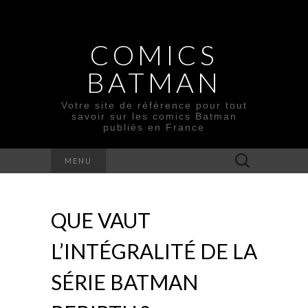
COMICS
BATMAN
Votre site de référence pour tout
savoir sur les comics Batman
publiés en France
Rechercher :
MENU
QUE VAUT
L’INTÉGRALITÉ DE LA
SÉRIE BATMAN