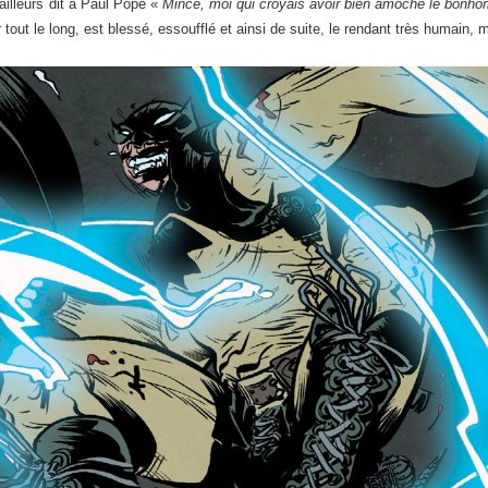
’ailleurs dit à Paul Pope «
Mince, moi qui croyais avoir bien amoché le bonh
r tout le long, est blessé, essoufflé et ainsi de suite, le rendant très humain, 