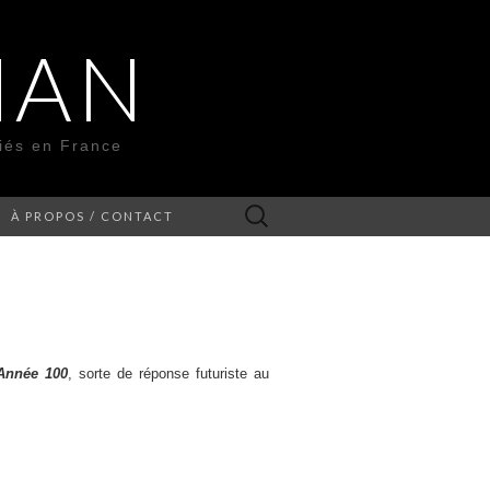
MAN
liés en France
Rechercher :
À PROPOS / CONTACT
Année 100
, sorte de réponse futuriste au