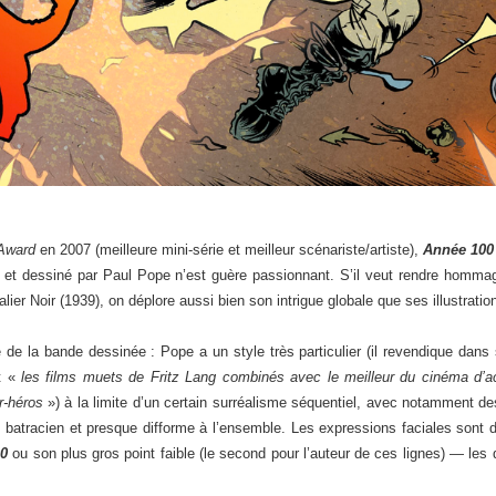
Award
en 2007 (meilleure mini-série et meilleur scénariste/artiste),
Année 100
rit et dessiné par Paul Pope n’est guère passionnant. S’il veut rendre homm
alier Noir (1939), on déplore aussi bien son intrigue globale que ses illustrati
 de la bande dessinée : Pope a un style très particulier (il revendique dan
t «
les films muets de Fritz Lang combinés avec le meilleur du cinéma d’ac
r-héros
») à la limite d’un certain surréalisme séquentiel, avec notamment d
batracien et presque difforme à l’ensemble. Les expressions faciales sont d
0
ou son plus gros point faible (le second pour l’auteur de ces lignes) — les