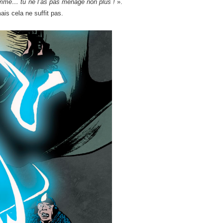
omme… tu ne l’as pas ménagé non plus !
».
mais cela ne suffit pas.