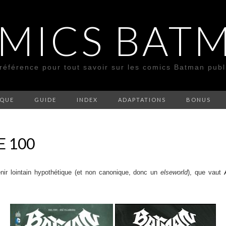
MICS BAT
 référence pour tout savoir sur les comics Batman pub
SQUE
GUIDE
INDEX
ADAPTATIONS
BONUS
 100
ir lointain hypothétique (et non canonique, donc un
elseworld
), que vaut