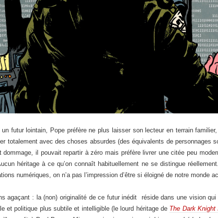
s un futur lointain, Pope préfère ne plus laisser son lecteur en terrain famil
per totalement avec des choses absurdes (des équivalents de personnages so
dommage, il pouvait repartir à zéro mais préfère livrer une citée peu moder
Aucun héritage à ce qu’on connaît habituellement ne se distingue réellement
tions numériques, on n’a pas l’impression d’être si éloigné de notre monde ac
s agaçant : la (non) originalité de ce futur inédit réside dans une vision q
 et politique plus subtile et intelligible (le lourd héritage de
The Dark Knight