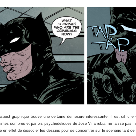
pect graphique trouve une certaine démesure intéressante, il est difficile
eintes sombres et parfois psychédéliques de José Villarrubia, ne laisse pas indif
ile en effet de dissocier les dessins pour se concentrer sur le scénario tant ce 