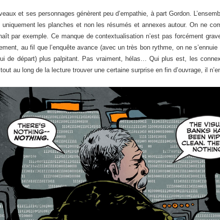
iveaux et ses personnages génèrent peu d’empathie, à part Gordon. L’ensembl
re uniquement les planches et non les résumés et annexes autour. On ne co
onnaît par exemple. Ce manque de contextualisation n’est pas forcément grave 
ment, au fil que l’enquête avance (avec un très bon rythme, on ne s’ennuie 
ui de départ) plus palpitant. Pas vraiment, hélas… Qui plus est, les conn
out au long de la lecture trouver une certaine surprise en fin d’ouvrage, il n’e