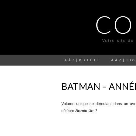
CO
Votre site de
A À Z | RECUEILS
A À Z | KIO
BATMAN – ANNÉE
Volume unique se déroulant dans un aven
célèbre
Année Un
?