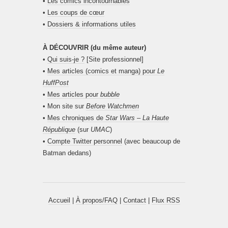
•
Les comics incontournables
•
Les coups de cœur
•
Dossiers & informations utiles
À DÉCOUVRIR (du même auteur)
•
Qui suis-je ?
[Site professionnel]
•
Mes articles (comics et manga) pour
Le
HuffPost
•
Mes articles pour
bubble
• Mon site sur
Before Watchmen
•
Mes chroniques de
Star Wars – La Haute
République
(sur
UMAC
)
•
Compte Twitter personnel
(avec beaucoup de
Batman dedans)
Accueil
|
À propos/FAQ
|
Contact
|
Flux RSS