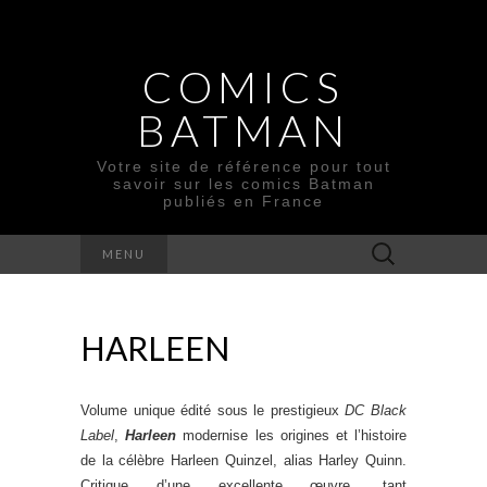
COMICS
BATMAN
Votre site de référence pour tout
savoir sur les comics Batman
publiés en France
Rechercher :
MENU
HARLEEN
Volume unique édité sous le prestigieux
DC Black
Label
,
Harleen
modernise les origines et l’histoire
de la célèbre Harleen Quinzel, alias Harley Quinn.
Critique d’une excellente œuvre, tant