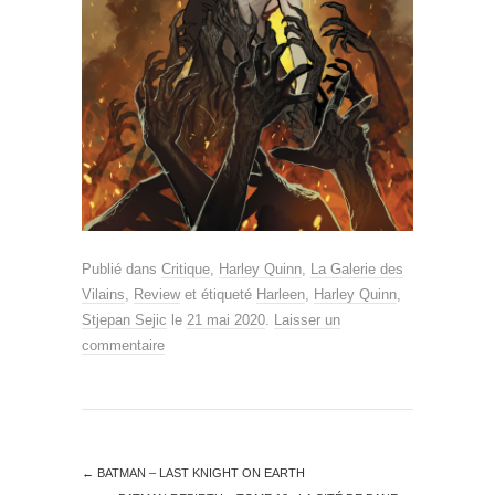
Publié dans
Critique
,
Harley Quinn
,
La Galerie des
Vilains
,
Review
et étiqueté
Harleen
,
Harley Quinn
,
Stjepan Sejic
le
21 mai 2020
.
Laisser un
commentaire
←
BATMAN – LAST KNIGHT ON EARTH