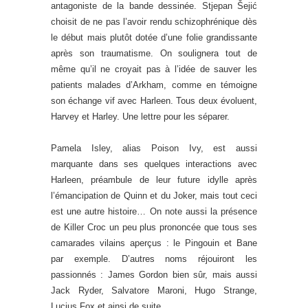
antagoniste de la bande dessinée. Stjepan Šejić
choisit de ne pas l’avoir rendu schizophrénique dès
le début mais plutôt dotée d’une folie grandissante
après son traumatisme. On soulignera tout de
même qu’il ne croyait pas à l’idée de sauver les
patients malades d’Arkham, comme en témoigne
son échange vif avec Harleen. Tous deux évoluent,
Harvey et Harley. Une lettre pour les séparer.
Pamela Isley, alias Poison Ivy, est aussi
marquante dans ses quelques interactions avec
Harleen, préambule de leur future idylle après
l’émancipation de Quinn et du Joker, mais tout ceci
est une autre histoire… On note aussi la présence
de Killer Croc un peu plus prononcée que tous ses
camarades vilains aperçus : le Pingouin et Bane
par exemple. D’autres noms réjouiront les
passionnés : James Gordon bien sûr, mais aussi
Jack Ryder, Salvatore Maroni, Hugo Strange,
Lucius Fox et ainsi de suite.