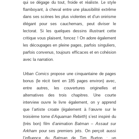
qui se dégage du tout, froide et réaliste. Le style
flamboyant, à cheval entre une plausibilité extrême
dans ses scènes les plus violentes et d’un onirisme
élégant pour ses cauchemars, peut diviser le
lectorat. Si les quelques dessins illustrant cette
critique vous plaisent, foncez ! On adore également
les découpages en pleine pages, parfois singuliers,
parfois convenus, toujours efficaces et en cohésion
avec la narration.
Urban Comics
propose une cinquantaine de pages
bonus (le récit tient en 185 pages environ) avec,
entre autres, les couvertures originelles et
alternatives des trois chapitres. Une courte
interview ouvre le livre également, on y apprend
que l’artiste croate (également à l’œuvre sur le
troisième tome d’
Aquaman Rebirth
) s’est inspiré du
(très bon) film d’animation
Batman – Assaut sur
Arkham
pour ses premiers jets. On perçoit aussi
l’influence du
Batman
de Tim Burton : un