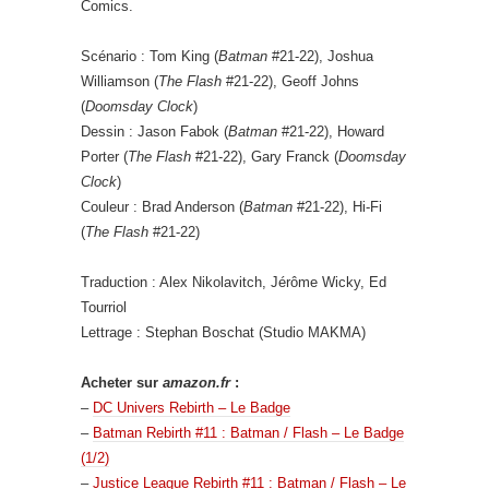
Comics.
Scénario : Tom King (
Batman
#21-22), Joshua
Williamson (
The Flash
#21-22), Geoff Johns
(
Doomsday Clock
)
Dessin : Jason Fabok (
Batman
#21-22), Howard
Porter (
The Flash
#21-22), Gary Franck (
Doomsday
Clock
)
Couleur : Brad Anderson (
Batman
#21-22), Hi-Fi
(
The Flash
#21-22)
Traduction : Alex Nikolavitch, Jérôme Wicky, Ed
Tourriol
Lettrage : Stephan Boschat (Studio MAKMA)
Acheter sur
amazon.fr
:
–
DC Univers Rebirth – Le Badge
–
Batman Rebirth #11 : Batman / Flash – Le Badge
(1/2)
–
Justice League Rebirth #11 : Batman / Flash – Le