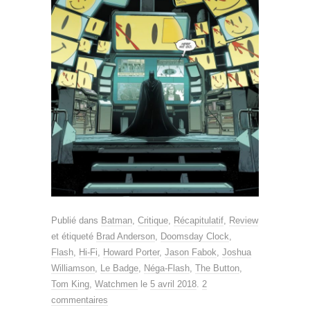
Publié dans
Batman
,
Critique
,
Récapitulatif
,
Review
et étiqueté
Brad Anderson
,
Doomsday Clock
,
Flash
,
Hi-Fi
,
Howard Porter
,
Jason Fabok
,
Joshua
Williamson
,
Le Badge
,
Néga-Flash
,
The Button
,
Tom King
,
Watchmen
le
5 avril 2018
.
2
commentaires