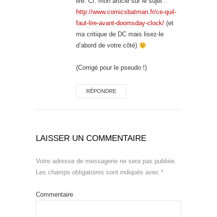
lire. Cf. mon article sur le sujet :
http://www.comicsbatman.fr/ce-quil-
faut-lire-avant-doomsday-clock/
(et
ma critique de DC mais lisez-le
d’abord de votre côté)
(Corrigé pour le pseudo !)
RÉPONDRE
LAISSER UN COMMENTAIRE
Votre adresse de messagerie ne sera pas publiée.
Les champs obligatoires sont indiqués avec
*
Commentaire