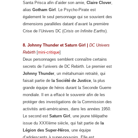
Santa Prisca afin d’aider son amie,
Claire Clover
,
alias
Gotham Girl
. Le Psycho-Pirate est
également le seul personnage qui se souvient des
dimensions parallèles datant d’avant la première
Crise de l’Univers DC (
Crisis on Infinite Earths
).
8. Johnny Thunder et Saturn Girl
|
DC Univers
Rebirth
[
mini-critique
]
Deux personnages semblent connaître certains
secrets de l’univers de DC Rebirth. Le premier est
Johnny Thunder
, un métahumain retraité, qui
faisait partie de
la Société de Justice
, la plus
grande équipe de héros durant la Seconde Guerre
mondiale. Il en a effacé le souvenir afin de les
protéger des investigations de la Commission des
activités anti-américaines, dans les années 1950.
Le second est
Saturn Girl
, une jeune télépathe
issue du XXXIème siècle, qui fait partie de
la
Légion des Super-Héros
, une équipe
d’adolescents à super-pouvoirs. Elle est