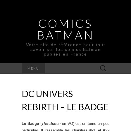
COMICS
BATMAN
Votre site de référence pour tout
savoir sur les comics Batman
publiés en France
Rechercher :
MENU
DC UNIVERS
REBIRTH – LE BADGE
Le Badge
(
The Button
en VO) est un tome un peu
particulier. Il rassemble les chapitres #21 et #22