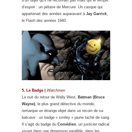
d’un objet qu’il ne reconnaît pas mais qui le remplit
d’espoir : un pétase de Mercure. Un casque qui
appartenait des années auparavant à
Jay Garrick
,
le Flash des années 1940.
5. Le Badge |
Watchmen
La nuit du retour de Wally West,
Batman (Bruce
Wayne)
, le plus grand détective du monde,
remarque un étrange objet dans un recoin de sa
batcave : un badge « smiley » jaune taché de sang.
Il s’agit du badge du
Comédien
, un justicier radical
vivant dans une dimension parallèle, dans les