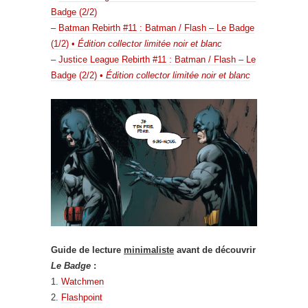
Badge (2/2)
–
Batman Rebirth #11 : Batman / Flash – Le Badge
(1/2) •
Édition collector limitée noir et blanc
–
Justice League Rebirth #11 : Batman / Flash – Le
Badge (2/2) •
Édition collector limitée noir et blanc
Guide de lecture
minimaliste
avant de découvrir
Le Badge
:
1.
Watchmen
2.
Flashpoint