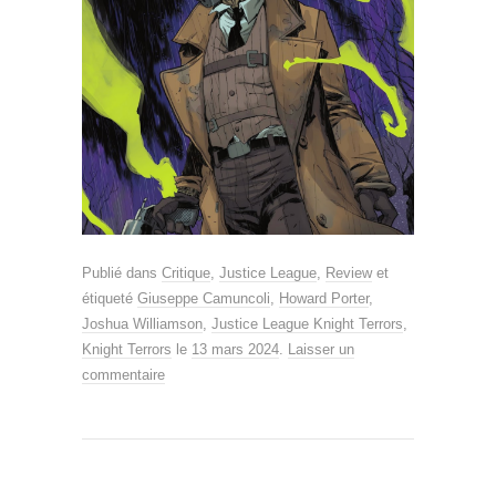
Publié dans
Critique
,
Justice League
,
Review
et
étiqueté
Giuseppe Camuncoli
,
Howard Porter
,
Joshua Williamson
,
Justice League Knight Terrors
,
Knight Terrors
le
13 mars 2024
.
Laisser un
commentaire