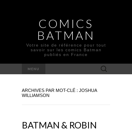
COMICS
BATMAN
Votre site de référence pour tout
savoir sur les comics Batman
publiés en France
Rechercher :
MENU
ARCHIVES PAR MOT-CLÉ : JOSHUA
WILLIAMSON
BATMAN & ROBIN