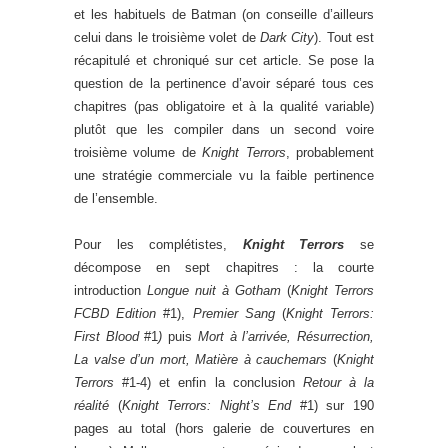
et les habituels de Batman (on conseille d’ailleurs
celui dans le troisième volet de
Dark City
). Tout est
récapitulé et chroniqué sur cet article. Se pose la
question de la pertinence d’avoir séparé tous ces
chapitres (pas obligatoire et à la qualité variable)
plutôt que les compiler dans un second voire
troisième volume de
Knight Terrors
, probablement
une stratégie commerciale vu la faible pertinence
de l’ensemble.
Pour les complétistes,
Knight Terrors
se
décompose en sept chapitres : la courte
introduction
Longue nuit à Gotham
(
Knight Terrors
FCBD Edition
#1),
Premier Sang
(
Knight Terrors:
First Blood
#1
)
puis
Mort à l’arrivée, Résurrection,
La valse d’un mort, Matière à cauchemars
(
Knight
Terrors
#1-4) et enfin la conclusion
Retour à la
réalité
(
Knight Terrors: Night’s End
#1) sur 190
pages au total (hors galerie de couvertures en