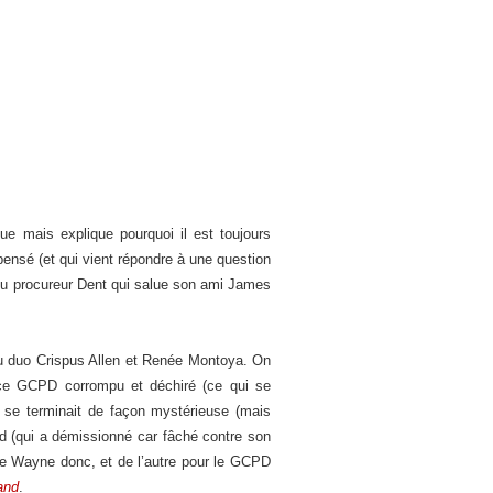
ue mais explique pourquoi il est toujours
 pensé (et qui vient répondre à une question
é du procureur Dent qui salue son ami James
 du duo Crispus Allen et Renée Montoya. On
 ce GCPD corrompu et déchiré (ce qui se
ui se terminait de façon mystérieuse (mais
ed (qui a démissionné car fâché contre son
ruce Wayne donc, et de l’autre pour le GCPD
and
.