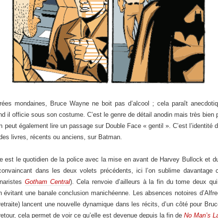
rées mondaines, Bruce Wayne ne boit pas d’alcool ; cela paraît anecdotiq
nd il officie sous son costume. C’est le genre de détail anodin mais très bien
n peut également lire un passage sur Double Face « gentil ». C’est l’identit
des livres, récents ou anciens, sur Batman.
ome est le quotidien de la police avec la mise en avant de Harvey Bullock et
convaincant dans les deux volets précédents, ici l’on sublime davantage
naristes
Gotham Central
). Cela renvoie d’ailleurs à la fin du tome deux q
 en évitant une banale conclusion manichéenne. Les absences notoires d’Alfr
a retraite) lancent une nouvelle dynamique dans les récits, d’un côté pour B
tour, cela permet de voir ce qu’elle est devenue depuis la fin de
No Man’s L