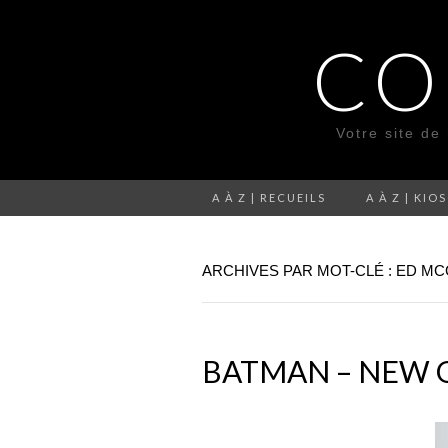
CO
Votre site de
A À Z | RECUEILS
A À Z | KIO
ARCHIVES PAR MOT-CLÉ : ED M
BATMAN – NEW G