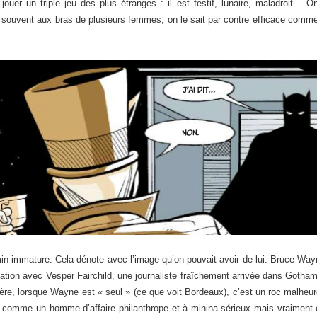
 jouer un triple jeu des plus étranges : il est festif, lunaire, maladroit
re souvent aux bras de plusieurs femmes, on le sait par contre efficace com
min immature. Cela dénote avec l’image qu’on pouvait avoir de lui. Bruce Way
ation avec Vesper Fairchild, une journaliste fraîchement arrivée dans Gotham. 
ière, lorsque Wayne est « seul » (ce que voit Bordeaux), c’est un roc malhe
as comme un homme d’affaire philanthrope et à minina sérieux mais vraiment