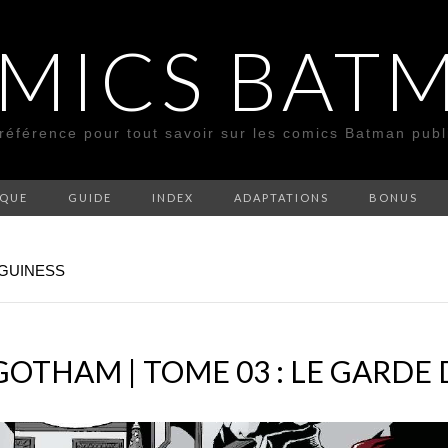
MICS BAT
 référence pour tout savoir sur les comics Batman pub
SQUE
GUIDE
INDEX
ADAPTATIONS
BONUS
CGUINESS
OTHAM | TOME 03 : LE GARDE