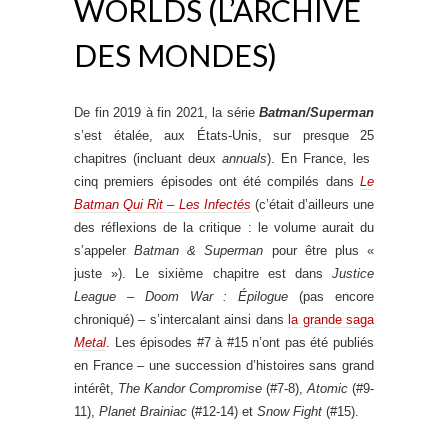
WORLDS (L’ARCHIVE
DES MONDES)
De fin 2019 à fin 2021, la série
Batman/Superman
s’est étalée, aux États-Unis, sur presque 25
chapitres (incluant deux
annuals
). En France, les
cinq premiers épisodes ont été compilés dans
Le
Batman Qui Rit – Les Infectés
(c’était d’ailleurs une
des réflexions de la critique : le volume aurait du
s’appeler
Batman & Superman
pour être plus «
juste »). Le sixième chapitre est dans
Justice
League – Doom War : Épilogue
(pas encore
chroniqué) – s’intercalant ainsi dans
la grande saga
Metal
. Les épisodes #7 à #15 n’ont pas été publiés
en France – une succession d’histoires sans grand
intérêt,
The Kandor Compromise
(#7-8),
Atomic
(#9-
11),
Planet Brainiac
(#12-14) et
Snow Fight
(#15).