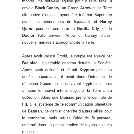
monter une nouvelle équipe pour y faire face. Il
envoie
Black Canary
, un
Green Arrow
d’une Terre
alternative (l’original ayant été tué par Superman
avant les événements de
Injustice
), et
Harley
Quinn
pour les combattre à
Gorilla City
, où le
Doctor Fate
prévient Arrow et Canary d’une
nouvelle menace s’approchant de la Terre.
Après avoir vaincu Grodd, le couple est enlevé par
Brainiac
, le véritable cerveau derrière la Société.
Après avoir collecté et détruit
Krypton
plusieurs
années auparavant, il avait dans l’intention de
récupérer Superman, le survivant kryptonien, mais
a nourri le nouvel intérêt d’ajouter la Terre à sa
collection. Alors que Brainiac prend le contrôle de
l’Œil
, le système de télécommunication planétaire
de
Batman
, ce dernier cherche d’autres alliés pour
le combattre, mais refuse l’aide de
Superman
,
enfermé dans sa prison irradiée de rayons solaires
rouges.