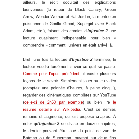
ailleurs, le récit occultait des explications
bienvenues (le retour de Black Canary, Green
Arrow, Wonder Woman et Hal Jordan, la montée en
puissance de Gorilla Grood, Supergirl avec Black
Adam, etc.), faisant des comics d’
Injustice 2
une
lecture quasiment indispensable pour bien «
comprendre » comment l’univers en était arrivé là.
Bref, une fois la lecture d’
Injustice 2
terminée, le
lecteur voudra forcément savoir ce qu’il se passe.
Comme pour l’opus précédent
, il existe plusieurs
façons de le savoir. Simplement jouer au jeu vidéo
(comptez une poignée d’heures, à peine cinq…),
regarder des cinématiques complètes sur YouTube
(
celle-ci de 2h50 par exemple
) ou bien lire
le
résumé détaillé sur Wikipédia
. C’est ce dernier,
remanié et augmenté, qui est proposé ci-après. À
noter qu’
Injustice 2
se divise en douze chapitres,
le dernier pouvant être joué du point de vue de
Batman ou de Superman, ouvrant sur deux fins