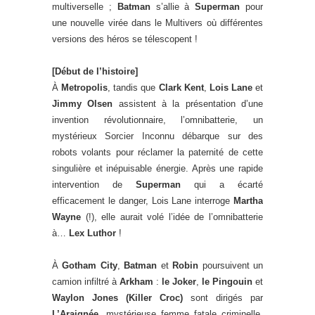
multiverselle ;
Batman
s’allie à
Superman
pour
une nouvelle virée dans le Multivers où différentes
versions des héros se télescopent !
[Début de l’histoire]
À
Metropolis
, tandis que
Clark Kent
,
Lois Lane
et
Jimmy Olsen
assistent à la présentation d’une
invention révolutionnaire, l’omnibatterie, un
mystérieux Sorcier Inconnu débarque sur des
robots volants pour réclamer la paternité de cette
singulière et inépuisable énergie. Après une rapide
intervention de
Superman
qui a écarté
efficacement le danger, Lois Lane interroge
Martha
Wayne
(!), elle aurait volé l’idée de l’omnibatterie
à…
Lex Luthor
!
À
Gotham City
,
Batman
et
Robin
poursuivent un
camion infiltré à
Arkham
:
le Joker
,
le Pingouin
et
Waylon Jones (Killer Croc)
sont dirigés par
L’Araignée
, mystérieuse femme fatale criminelle.