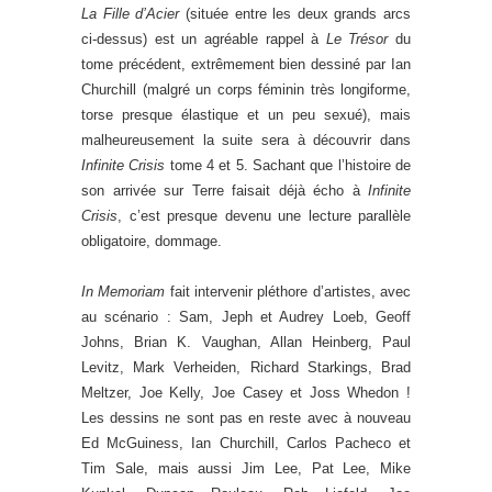
La Fille d’Acier
(située entre les deux grands arcs
ci-dessus) est un agréable rappel à
Le Trésor
du
tome précédent, extrêmement bien dessiné par Ian
Churchill (malgré un corps féminin très longiforme,
torse presque élastique et un peu sexué), mais
malheureusement la suite sera à découvrir dans
Infinite Crisis
tome 4 et 5. Sachant que l’histoire de
son arrivée sur Terre faisait déjà écho à
Infinite
Crisis
, c’est presque devenu une lecture parallèle
obligatoire, dommage.
In Memoriam
fait intervenir pléthore d’artistes, avec
au scénario : Sam, Jeph et Audrey Loeb, Geoff
Johns, Brian K. Vaughan, Allan Heinberg, Paul
Levitz, Mark Verheiden, Richard Starkings, Brad
Meltzer, Joe Kelly, Joe Casey et Joss Whedon !
Les dessins ne sont pas en reste avec à nouveau
Ed McGuiness, Ian Churchill, Carlos Pacheco et
Tim Sale, mais aussi Jim Lee, Pat Lee, Mike