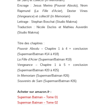
de Sam
) et collectif (
In Memoriam
)
Encrage : Jesus Merino (
Pouvoir Absolu
), Nrom
Rapmund (
La Fille d’Acier
), Dexter Vines
(
Vengeance
) et collectif (
In Memoriam
)
Lettrage : Stephan Boschat (Studio Makma)
Traduction : Nicole Duclos et Mathieu Auverdin
(Studio Makma)
Titre des chapitres :
Pouvoir Absolu
– Chapitre 1 à 4 + conclusion
(Superman/Batman #14 à #18)
La Fille d’Acier
(Superman/Batman #19)
Vengeance
– Chapitre 1 à 5 + conclusion
(Superman/Batman #20 à #25)
In Memoriam
(Superman/Batman #26)
Souvenirs de Sam
(Superman/Batman #26)
Acheter sur
amazon.fr
:
Superman Batman – Tome 01
Superman Batman – Tome 02