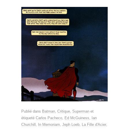
Publié dans
Batman
,
Critique
,
Superman
et
étiqueté
Carlos Pacheco
,
Ed McGuiness
,
Ian
Churchill
,
In Memoriam
,
Jeph Loeb
,
La Fille d'Acier
,