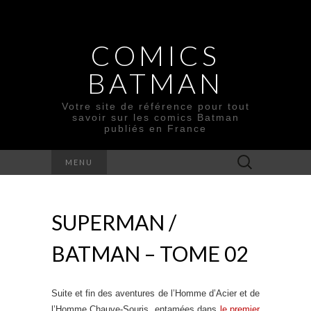
COMICS
BATMAN
Votre site de référence pour tout
savoir sur les comics Batman
publiés en France
Rechercher :
MENU
SUPERMAN /
BATMAN – TOME 02
Suite et fin des aventures de l’Homme d’Acier et de
l’Homme Chauve-Souris, entamées dans
le premier