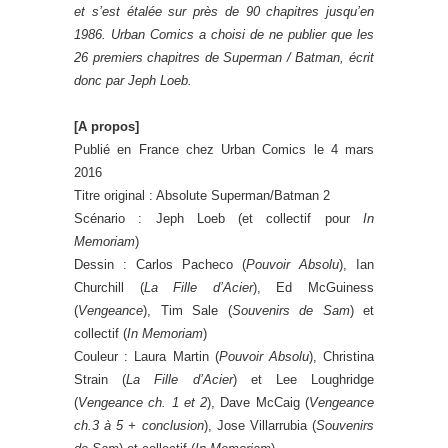
et s’est étalée sur près de 90 chapitres jusqu’en
1986. Urban Comics a choisi de ne publier que les
26 premiers chapitres de Superman / Batman, écrit
donc par Jeph Loeb.
[A propos]
Publié en France chez Urban Comics le 4 mars
2016
Titre original : Absolute Superman/Batman 2
Scénario : Jeph Loeb (et collectif pour
In
Memoriam
)
Dessin : Carlos Pacheco (
Pouvoir Absolu
), Ian
Churchill (
La Fille d’Acier
), Ed McGuiness
(
Vengeance
), Tim Sale (
Souvenirs de Sam
) et
collectif (
In Memoriam
)
Couleur : Laura Martin (
Pouvoir Absolu
), Christina
Strain (
La Fille d’Acier
) et Lee Loughridge
(
Vengeance ch. 1 et 2
), Dave McCaig (
Vengeance
ch.3 à 5 + conclusion
), Jose Villarrubia (
Souvenirs