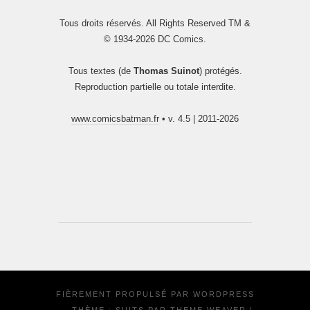
Tous droits réservés. All Rights Reserved TM &
© 1934-2026 DC Comics.
Tous textes (de
Thomas Suinot
) protégés.
Reproduction partielle ou totale interdite.
www.comicsbatman.fr
• v. 4.5 | 2011-2026
FIÈREMENT PROPULSÉ PAR
WORDPRESS
·
THÈME : SUITS PAR
THEME WEAVER
|