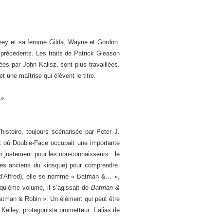
arvey et sa femme Gilda, Wayne et Gordon.
précédents. Les traits de Patrick Gleason
es par John Kalisz, sont plus travaillées.
une maîtrise qui élèvent le titre.
»
’histoire, toujours scénarisée par Peter J.
 où Double-Face occupait une importante
n justement pour les non-connaisseurs : le
 les anciens du kiosque) pour comprendre.
 d’Alfred), elle se nomme « Batman &… »,
quième volume, il s’agissait de
Batman &
 Batman & Robin ». Un élément qui peut être
elley, protagoniste prometteur. L’alias de