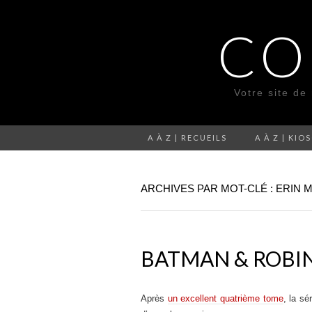
CO
Votre site de
A À Z | RECUEILS
A À Z | KIO
ARCHIVES PAR MOT-CLÉ : ERIN 
BATMAN & ROBIN 
Après
un excellent quatrième tome
, la sé