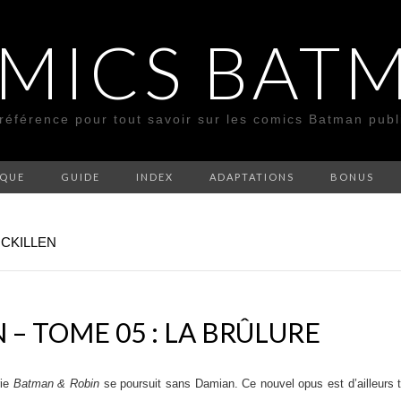
MICS BAT
 référence pour tout savoir sur les comics Batman pub
SQUE
GUIDE
INDEX
ADAPTATIONS
BONUS
MCKILLEN
– TOME 05 : LA BRÛLURE
rie
Batman & Robin
se poursuit sans Damian. Ce nouvel opus est d’ailleurs t