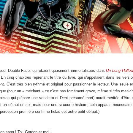
pour Double-Face, qui étaient quasiment immortalisées dans
Un Long Hallo
. En cinq chapitres reprenant le titre du livre, qui s’appelaient dans les vers
t. C’est très bien rythmé et original pour passionner le lecteur. Une seule e
que (pour un « méchant » ce n’est pas forcément grave, même si très manich
ison qui prépare une vendetta et Dent présumé mort) aurait méritée d’être d
 un défaut en soi, mais pour une si courte histoire, cela apparait nécessaire. (
perception première confirme hélas cet autre petit défaut.)
on sang ! Toi, Gordon et moi !