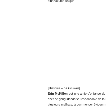
d’un volume unique.
[Histoire –
La Brûlure
]
Erin McKillen
est une amie d’enfance de B
chef de gang irlandaise responsable de la 
plusieurs malfrats, à commencer évidemme