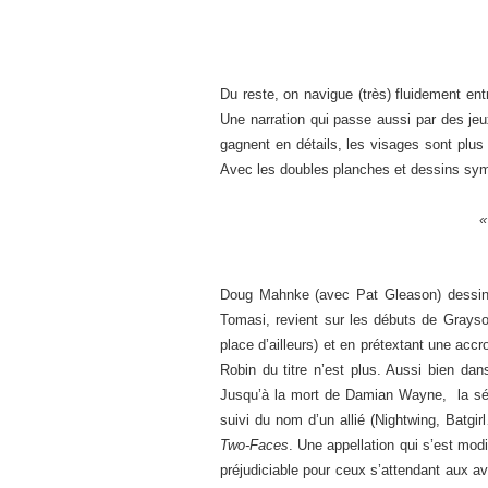
Du reste, on navigue (très) fluidement e
Une narration qui passe aussi par des je
gagnent en détails, les visages sont plus
Avec les doubles planches et dessins symét
Doug Mahnke (avec Pat Gleason) dessi
Tomasi, revient sur les débuts de Grays
place d’ailleurs) et en prétextant une ac
Robin du titre n’est plus. Aussi bien da
Jusqu’à la mort de Damian Wayne, la sér
suivi du nom d’un allié (Nightwing, Batg
Two-Faces
. Une appellation qui s’est mod
préjudiciable pour ceux s’attendant aux a