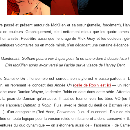
ntre passé et présent autour de McKillen et sa sœur (jumelle, forcément), H
ux de couleurs. Graphiquement, c’est nettement mieux que les quatre tomes 
 humanisés. Peut-être aussi que l’encrage de Mick Gray et les couleurs, géré
riques volontaires ou en mode miroir, s’en dégagent une certaine élégance et 
«
Maintenant, Gotham pourra voir à quel point tu es une ordure à double face !
Erin McKillen après avoir versé de l’acide sur le visage de Harvey Dent
ne
Semaine Un
: l’ensemble est correct, son style est « passe-partout ». L
on, en reprenant le concept des
Année Un
(
celle de Robin est ici
— un récit
croche avec Damian Wayne, le dernier Robin en date dans cette série. Attentio
ns la peau de Damian qu’un autre. Il faut se tourner vers les titres VO (ou
ie s’appelait
Batman & Robin
. Puis, avec le début du deuil de Batman (et
irl…), d’un antagoniste (Red Hood, Catwoman…) ou d’un ennemi. Pour ce cin
ifiée en toute logique pour la version reliée en librairie et a donc conservé «
ventures du duo dynamique — on s’étonnera aussi de « l’absence » de Carrie K