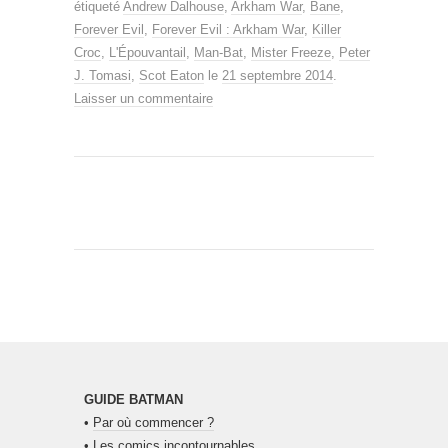
étiqueté
Andrew Dalhouse
,
Arkham War
,
Bane
,
Forever Evil
,
Forever Evil : Arkham War
,
Killer
Croc
,
L'Épouvantail
,
Man-Bat
,
Mister Freeze
,
Peter
J. Tomasi
,
Scot Eaton
le
21 septembre 2014
.
Laisser un commentaire
GUIDE BATMAN
•
Par où commencer ?
•
Les comics incontournables