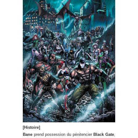
[Histoire]
Bane
prend possession du pénitencier
Black Gate
,