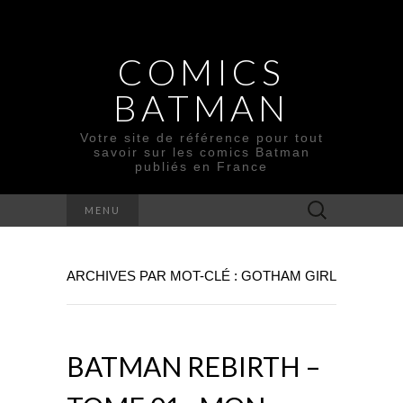
COMICS
BATMAN
Votre site de référence pour tout
savoir sur les comics Batman
publiés en France
Rechercher :
MENU
ARCHIVES PAR MOT-CLÉ : GOTHAM GIRL
BATMAN REBIRTH –