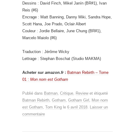
Dessins : David Finch, Mikel Janín (BR#1), Ivan
Reis (#6)
Encrage : Matt Banning, Danny Miki, Sandra Hope,
Scott Hana, Joe Prado, Oclair Albert
Couleur : Jordie Bellaire, June Chung (BR#1),
Marcelo Maiolo (#6)
Traduction : Jérôme Wicky
Lettrage : Stephan Boschat (Studio MAKMA)
Acheter sur
amazon.fr
:
Batman Rebirth – Tome
01 :
Mon nom est Gotham
Publié dans
Batman
,
Critique
,
Review
et étiqueté
Batman Rebirth
,
Gotham
,
Gotham Girl
,
Mon nom
est Gotham
,
Tom King
le
6 avril 2018
.
Laisser un
commentaire