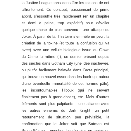
la Justice League sans connaître les raisons de cet
affrontement. Ce concept, passionnant de prime
abord, s’essouffle très rapidement (en un chapitre
et demi à peine, trop expéditif) pour dévoiler
quelque chose de plus convenu : une attaque du
Joker. À partir de là, l’histoire s’emmêle un peu : la
création de la toxine (et toute la confusion qui va
avec) avec une cellule biologique issue du Clown
du Crime lui-même (!), ce dernier présent depuis
des siècles dans Gotham City (une idée inachevée,
ou plutôt facilement balayée dans l’acte principal,
qui trouve un nouvel essor dans les back-up, autour
d’une éventuelle immortalité de cet homme pâle),
les incontournables Hiboux (qui ne servent
finalement pas à grand-chose), etc. Mais d’autres
éléments sont plus palpitants : une alliance avec
les autres ennemis du Dark Knight, un petit
retournement de situation peu prévisible, la
confirmation que le Joker sait que Batman est
Bruce Wayne —question laissée plus ou moins en