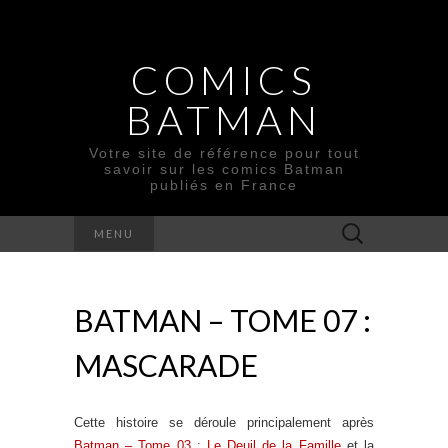
COMICS
BATMAN
Votre site de référence pour tout
savoir sur les comics Batman
publiés en France
Rechercher :
MENU
BATMAN – TOME 07 :
MASCARADE
Cette histoire se déroule principalement après
Batman – Tome 03 : Le Deuil de la Famille
et la