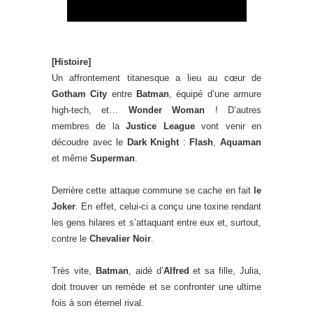
[Histoire]
Un affrontement titanesque a lieu au cœur de
Gotham City
entre
Batman
, équipé d’une armure
high-tech, et…
Wonder Woman
! D’autres
membres de la
Justice League
vont venir en
découdre avec le
Dark Knight
:
Flash
,
Aquaman
et même
Superman
.
Derrière cette attaque commune se cache en fait
le
Joker
. En effet, celui-ci a conçu une toxine rendant
les gens hilares et s’attaquant entre eux et, surtout,
contre le
Chevalier Noir
.
Très vite,
Batman
, aidé d’
Alfred
et sa fille, Julia,
doit trouver un remède et se confronter une ultime
fois à son éternel rival.