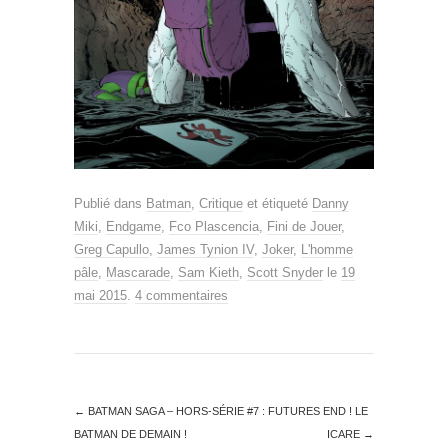
Publié dans
Batman
,
Critique
et étiqueté
Danny
Miki
,
Endgame
,
Fco Plascencia
,
Fini de Jouer
,
Greg Capullo
,
James Tynion IV
,
Joker
,
L'homme
pâle
,
Mascarade
,
Sam Kieth
,
Scott Snyder
le
19
mai 2015
.
4 commentaires
←
BATMAN SAGA – HORS-SÉRIE #7 : FUTURES END ! LE
BATMAN DE DEMAIN !
ICARE
→