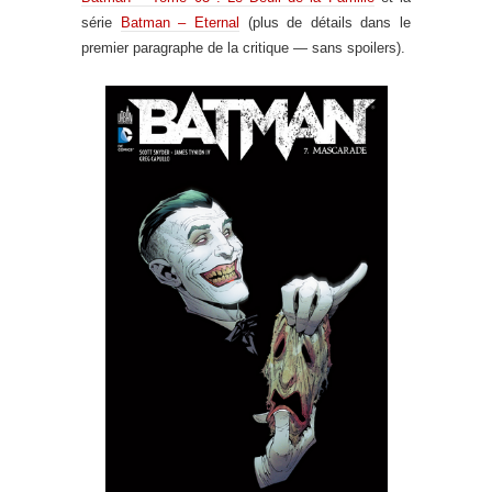
série
Batman – Eternal
(plus de détails dans le
premier paragraphe de la critique — sans spoilers).