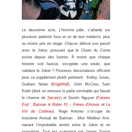
Le deuxième acte,
L’homme pâle
, s’attarde sur
plusieurs patients fous et un de leur médecin, plus
ou moins pris en otage. Chacun délivre son passif
avec le Joker, prouvant que le Clown du Crime
existe depuis des lustres. À moins que chaque
histoire soit fausse, exceptée une seule, que
validera le Joker ? Plusieurs dessinateurs officient
pour ce supplément plutôt pertinent : Kelley Jones,
Graham Nolan (
Knightfall
), John McCrea, Sam
Kieth (dont on retrouve la patte inimitable qui faisait
le charme de
Secrets
) et Dustin Nguyen (
Futures
End : Batman & Robin #1 – Frères d’Armes
et
Le
Vol du Corbeau
). Roge Antonio s’occupe du
troisième Annual de Batman :
Mon Meilleur Ami
,
narrant l’improbable amitié entre le Joker et un
journaliste. Tout est scénarisé par James Tynion