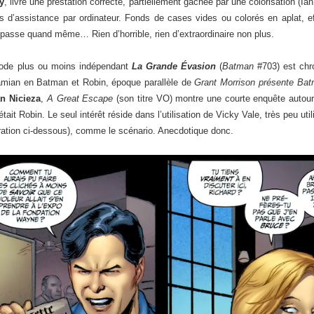
y
, livre une prestation correcte, partiellement gâchée par une colorisation (I
es d’assistance par ordinateur. Fonds de cases vides ou colorés en aplat, eff
a passe quand même… Rien d’horrible, rien d’extraordinaire non plus.
sode plus ou moins indépendant
La Grande Évasion
(
Batman
#703) est chro
mian en Batman et Robin, époque parallèle de
Grant Morrison présente Ba
n Nicieza
,
A Great Escape
(son titre VO) montre une courte enquête autour
tait Robin. Le seul intérêt réside dans l’utilisation de Vicky Vale, très peu u
stration ci-dessous), comme le scénario. Anecdotique donc.