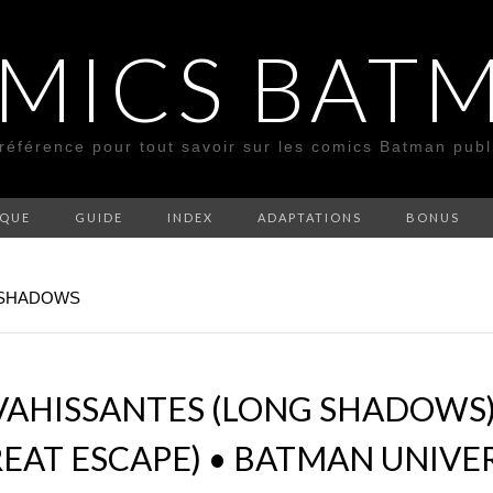
MICS BAT
 référence pour tout savoir sur les comics Batman pub
SQUE
GUIDE
INDEX
ADAPTATIONS
BONUS
G SHADOWS
AHISSANTES (LONG SHADOWS)
EAT ESCAPE) • BATMAN UNIVER