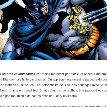
s ombres envahissantes
est moins marquant par plusieurs aspects (notamm
Lyle Blanco) mais brille par d’autres. On apprécie notamment le parcours de D
ter à Batman au fil de l’eau. La personnalité de Dick, ses échanges avec Alfre
 Hood
…) livre un travail tout à fait correct et qui suffit à être palpitant et vo
éjà pas mal (bien aidé par les dessins – on y reviendra).
ne, en effet, sur deux ouvertures intéressantes (passez au paragraphe suivan