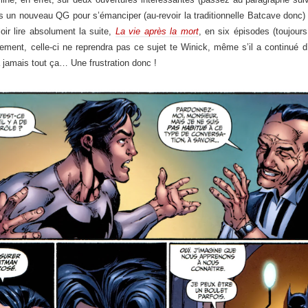
s un nouveau QG pour s’émanciper (au-revoir la traditionnelle Batcave donc) e
ir lire absolument la suite,
La vie après la mort
, en six épisodes (toujour
ement, celle-ci ne reprendra pas ce sujet te Winick, même s’il a continué 
a jamais tout ça… Une frustration donc !