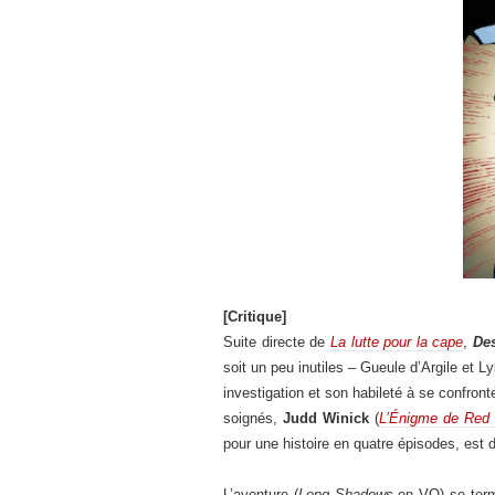
[Critique]
Suite directe de
La lutte pour la cape
,
De
soit un peu inutiles – Gueule d’Argile et 
investigation et son habileté à se confron
soignés,
Judd Winick
(
L’Énigme de Red
pour une histoire en quatre épisodes, est d
L’aventure (
Long Shadows
en VO) se termi