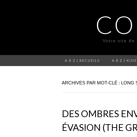
CO
Votre site de
A À Z | RECUEILS
A À Z | KIO
ARCHIVES PAR MOT-CLÉ : LON
DES OMBRES ENV
ÉVASION (THE GR