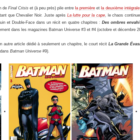
in de
Final Crisis
et (à peu près) pile entre
la première
et
la deuxième intégrale
 tant que Chevalier Noir. Juste après
La lutte pour la cape
, le chaos contin
uin et Double-Face dans un récit en quatre chapitres :
Des ombres envahi
quement dans les magazines Batman Universe #3 et #4 (octobre et décembre 2
un autre article dédié à seulement un chapitre, le court récit
La Grande Évas
 (dans
Batman Universe
#9).