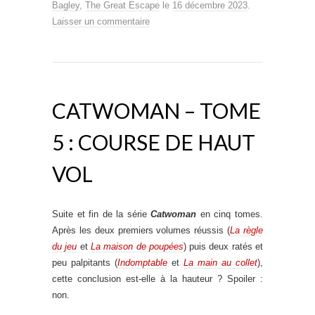
Bagley
,
The Great Escape
le
16 décembre 2023
.
Laisser un commentaire
CATWOMAN – TOME
5 : COURSE DE HAUT
VOL
Suite et fin de la série
Catwoman
en cinq tomes.
Après les deux premiers volumes réussis (
La règle
du jeu
et
La maison de poupées
) puis deux ratés et
peu palpitants (
Indomptable
et
La main au collet
),
cette conclusion est-elle à la hauteur ? Spoiler :
non.