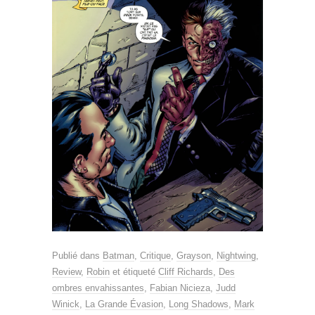
Publié dans
Batman
,
Critique
,
Grayson
,
Nightwing
,
Review
,
Robin
et étiqueté
Cliff Richards
,
Des
ombres envahissantes
,
Fabian Nicieza
,
Judd
Winick
,
La Grande Évasion
,
Long Shadows
,
Mark