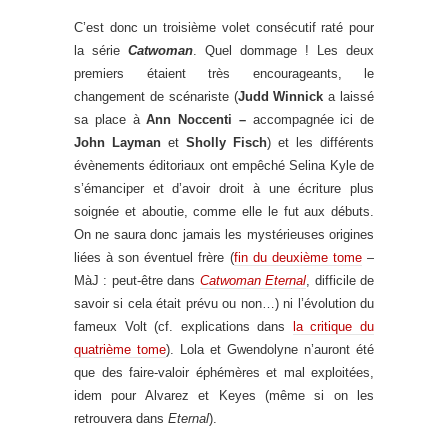
C’est donc un troisième volet consécutif raté pour
la série
Catwoman
. Quel dommage ! Les deux
premiers étaient très encourageants, le
changement de scénariste (
Judd Winnick
a laissé
sa place à
Ann Noccenti –
accompagnée ici de
John Layman
et
Sholly Fisch
) et les différents
évènements éditoriaux ont empêché Selina Kyle de
s’émanciper et d’avoir droit à une écriture plus
soignée et aboutie, comme elle le fut aux débuts.
On ne saura donc jamais les mystérieuses origines
liées à son éventuel frère (
fin du deuxième tome
–
MàJ : peut-être dans
Catwoman Eternal
, difficile de
savoir si cela était prévu ou non…) ni l’évolution du
fameux Volt (cf. explications dans
la critique du
quatrième tome
). Lola et Gwendolyne n’auront été
que des faire-valoir éphémères et mal exploitées,
idem pour Alvarez et Keyes (même si on les
retrouvera dans
Eternal
).