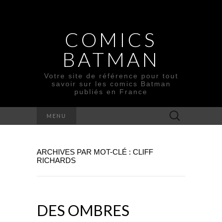
COMICS
BATMAN
Votre site de référence pour tout
savoir sur les comics Batman
publiés en France
Rechercher :
MENU
ARCHIVES PAR MOT-CLÉ : CLIFF
RICHARDS
DES OMBRES