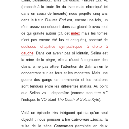
Enfin,
Disparation
, alias
Catwoman Futures End
#1
(proposé à la toute fin du livre mais chroniqué ici
dans un souci de linéarité) nous projette cinq ans
dans le futur.
Futures End
est, encore une fois, un
récit assez conséquent dans sa globalité avec tout
ce qui gravite autour (cf. cet
index
mais les tomes
n’ont pas encore été lus et critiqués), ponctué de
quelques chapitres sympathiques à droite à
gauche
. Dans cet avenir pas si lointain, Selina est
la reine de la pègre, elle a réussi à regrouper des
clans, à ne pas attirer l’attention de Batman en le
concentrant sur les fous et les monstres. Mais une
guerre des gangs est imminente et les relations
sont tendues entre les différentes mafias. Au point
que Selina va… disparaître (comme son titre VF
l’indique, le VO étant
The Death of Selina Kyle
).
Voilà un épisode très intriguant qui n’a qu’un seul
objectif : nous pousser à lire
Catwoman Eternal
, la
suite de la série
Catwoman
(terminée en deux