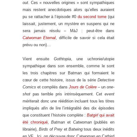
out
. Ces « nouvelles origines » sont sympathiques
mais restent anecdotiques alors qu’elles auraient
pu se rattacher à l’épisode #0
du second tome
(qui
laissait, justement, un mystère en suspens qui ne
sera jamais résolu – MàJ : peut-être dans
Catwoman Eternal
, difficile de savoir si cela était
prévu ou non)…
Vient ensuite
Gothtopia
, une uchronie/utopie
sympathique dans son ensemble, comme le sont
les trois chapitres sur Batman qui formaient le
cœur de cette histoire, issus de la série
Detective
Comics
et compilés dans
Jours de Colère
– un
one-
shot
pas terrible pris intrinsèquement. Cet
event
mériterait donc une réédition incluant tous les titres
impliqués afin de lire l’intégralité des dix épisodes
que constituent l’histoire complète :
Batgirl
qui avait
été chroniqué
,
Batman
et
Catwoman
(publiés en
librairie),
Birds of Prey
et
Batwing
tous deux inédits
en VF . Ici, on découvre donc Catwoman en Catbird