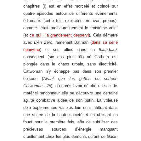
chapitres (!) est en effet morcelé et coincé sur
quatre épisodes autour de différents évènements
éditoriaux (cette fois explicités en avant-propos),
comme l’était malheureusement le troisième volet
(et
ce qui l’a grandement desservi
). Cela démarre
avec
L’An Zéro
, ramenant Batman (
dans sa série
éponyme
) et ses alliés dans un
flash-back
conséquent (six ans plus tôt) où Gotham est
plongée dans le chaos urbain, sans électricité.
Catwoman n’y échappe pas dans son premier
épisode (
Avant que les griffes ne sortent
,
Catwoman
#25), où après avoir dérobé un sac de
matériel randonneur elle se découvre une certaine
agilité combative aidée de son butin. La voleuse
déjà expérimentée va plus loin en s’infiltrant dans
une soirée de la haute société et en utilisant un
fouet pour la première fois, afin de subtiliser des
précieuses sources d’énergie manquant
cruellement chez les plus démunis durant ce
black-