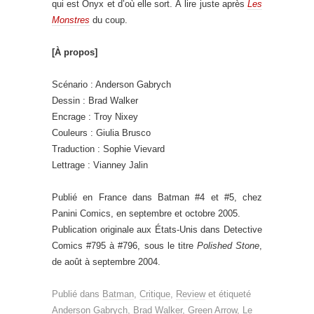
qui est Onyx et d’où elle sort. À lire juste après
Les
Monstres
du coup.
[À propos]
Scénario : Anderson Gabrych
Dessin : Brad Walker
Encrage : Troy Nixey
Couleurs : Giulia Brusco
Traduction : Sophie Vievard
Lettrage : Vianney Jalin
Publié en France dans Batman #4 et #5, chez
Panini Comics, en septembre et octobre 2005.
Publication originale aux États-Unis dans Detective
Comics #795 à #796, sous le titre
Polished Stone
,
de août à septembre 2004.
Publié dans
Batman
,
Critique
,
Review
et étiqueté
Anderson Gabrych
,
Brad Walker
,
Green Arrow
,
Le