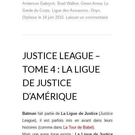
Anderson Gabrych
,
Brad Walker
,
Green Arrow
,
Le
Garde du Corps
,
Ligue des Assassins
,
Onyx
,
Orpheus
le
19 juin 2015
.
Laisser un commentaire
JUSTICE LEAGUE –
TOME 4 : LA LIGUE
DE JUSTICE
D’AMÉRIQUE
Batman
fait partie de
La Ligue de Justice
(
Justice
League
), il est parfois mis en avant dans leurs
histoires (comme dans
La Tour de Babel
).
Mais une autre ligue existe :
La Ligue de Justice