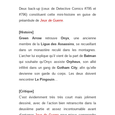
Deux back-up (ceux de Detective Comics #795 et
#796) constituent cette mini-histoire en guise de
préambule de
Jeux de Guerre
.
[Histoire]
Green Arrow
retrouve
Onyx
, une ancienne
membre de la
Ligue des Assassins
, se recueillant
dans un monastère reculé dans les montagnes.
L’archer lui explique qu’il vient de la part de
Batman
qui souhaite qu’Onyx assiste
Orpheus
, son allié
infiltré dans un gang de
Gotham City
, afin qu’elle
devienne son garde du corps. Les deux doivent
rencontrer
Le Pingouin
…
[Critique]
C’est évidemment très très court mais joliment
dessiné, avec de l’action bien retranscrite dans la
deuxième partie et assez incontournable avant
d’entamer
Jeux de Guerre
pour mieux comprendre