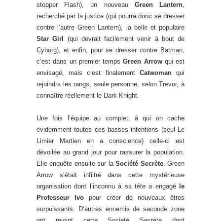
stopper Flash), un nouveau
Green Lantern
,
recherché par la justice (qui pourra donc se dresser
contre l’autre Green Lantern), la belle et populaire
Star Girl
(qui devrait facilement venir à bout de
Cyborg), et enfin, pour se dresser contre Batman,
c’est dans un premier temps
Green Arrow
qui est
envisagé, mais c’est finalement
Catwoman
qui
rejoindra les rangs, seule personne, selon Trevor, à
connaître réellement le Dark Knight.
Une fois l’équipe au complet, à qui on cache
évidemment toutes ces basses intentions (seul Le
Limier Martien en a conscience) celle-ci est
dévoilée au grand jour pour rassurer la population.
Elle enquête ensuite sur la
Société Secrète
. Green
Arrow s’était infiltré dans cette mystérieuse
organisation dont l’inconnu à sa tête a engagé
le
Professeur Ivo
pour créer de nouveaux êtres
surpuissants. D’autres ennemis de seconde zone
ont rejoint cette Societé Secrète dont