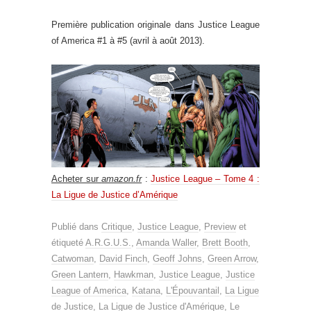
Première publication originale dans Justice League
of America #1 à #5 (avril à août 2013).
Acheter sur
amazon.fr
:
Justice League – Tome 4 :
La Ligue de Justice d’Amérique
Publié dans
Critique
,
Justice League
,
Preview
et
étiqueté
A.R.G.U.S.
,
Amanda Waller
,
Brett Booth
,
Catwoman
,
David Finch
,
Geoff Johns
,
Green Arrow
,
Green Lantern
,
Hawkman
,
Justice League
,
Justice
League of America
,
Katana
,
L'Épouvantail
,
La Ligue
de Justice
,
La Ligue de Justice d'Amérique
,
Le