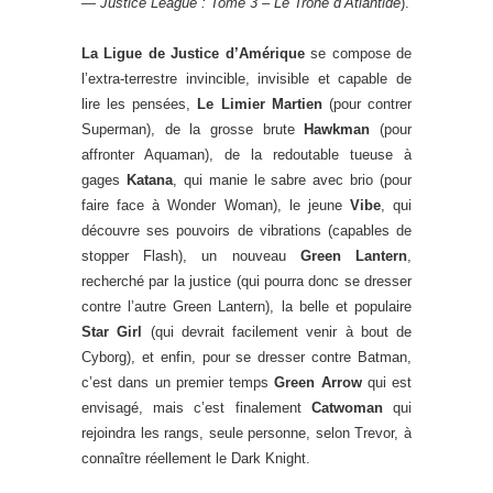
—
Justice League : Tome 3 – Le Trône d’Atlantide
).
La Ligue de Justice d’Amérique
se compose de
l’extra-terrestre invincible, invisible et capable de
lire les pensées,
Le Limier Martien
(pour contrer
Superman), de la grosse brute
Hawkman
(pour
affronter Aquaman), de la redoutable tueuse à
gages
Katana
, qui manie le sabre avec brio (pour
faire face à Wonder Woman), le jeune
Vibe
, qui
découvre ses pouvoirs de vibrations (capables de
stopper Flash), un nouveau
Green Lantern
,
recherché par la justice (qui pourra donc se dresser
contre l’autre Green Lantern), la belle et populaire
Star Girl
(qui devrait facilement venir à bout de
Cyborg), et enfin, pour se dresser contre Batman,
c’est dans un premier temps
Green Arrow
qui est
envisagé, mais c’est finalement
Catwoman
qui
rejoindra les rangs, seule personne, selon Trevor, à
connaître réellement le Dark Knight.