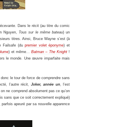
écevante. Dans le récit (au titre du comic
in Nguyen,
Tous sur le même bateau
) un
ieurs titres. Ainsi, Bruce Wayne s’est (à
e Failsafe (du
premier volet éponyme
) et
olume
) et même…
Batman – The Knight
!
vers le monde. Une œuvre imparfaite mais
it donc le tour de force de comprendre sans
té, l’autre récit,
Joker, année un
, l’est
er, on ne comprend absolument pas ce qu’on
is sans que ce soit correctement expliqué)
, parfois apeuré par sa nouvelle apparence