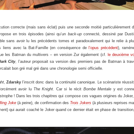
tion correcte (mais sans éclat) puis une seconde moitié particulièrement d
opose en trois épisodes (ainsi qu’un
back-up
connecté, dessiné par Dust
 sans avoir lu les précédents tomes et paradoxalement qui le relie à plus
us liens avec la Bat-Famille (en conséquence de
l’opus précédent
), ramèn
ue les Batman du multivers – en version Zur également (cf.
le deuxième v
ark City
, l’auteur proposait sa version des premiers pas de Batman à tra
tercalait bon gré mal gré dans une chronologie semi officielle.
ht
,
Zdarsky
l’inscrit donc dans la continuité canonique. Le scénariste réuss
forcément avoir lu
The Knight
. Car si le récit
Bombe Mentale
y est connec
astrophe ! Dans les trois chapitres qui compose ces vagues origines du Jok
lling Joke
(à peine), de confirmation des
Trois Jokers
(à plusieurs reprises ma
ent) qui aurait coaché le Joker quand ce dernier était en phase de transition