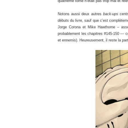
quatrième tome n’était pas trop mal et rele
Notons aussi deux autres
back-ups
centr
débuts du livre, sauf que c’est complètem
Jorge Corona et Mike Hawthorne – assez
probablement les chapitres #145-150 — c
et ennemis). Heureusement, il reste la par