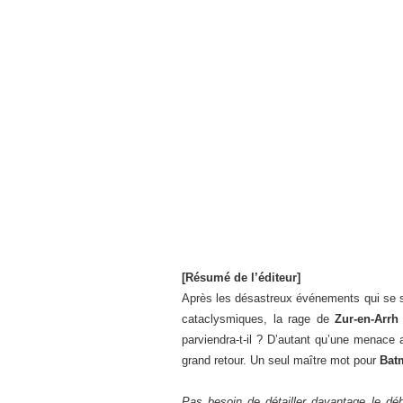
[Résumé de l’éditeur]
Après les désastreux événements qui se s
cataclysmiques, la rage de
Zur-en-Arrh
parviendra-t-il ? D’autant qu’une menace a
grand retour. Un seul maître mot pour
Bat
Pas besoin de détailler davantage le déb