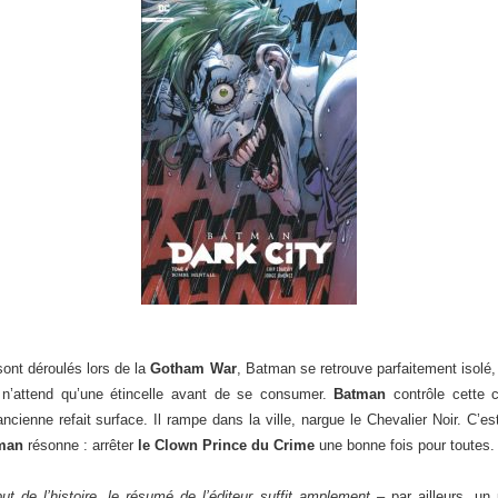
ont déroulés lors de la
Gotham War
, Batman se retrouve parfaitement isolé,
n’attend qu’une étincelle avant de se consumer.
Batman
contrôle cette 
ncienne refait surface. Il rampe dans la ville, nargue le Chevalier Noir. C’e
man
résonne : arrêter
le Clown Prince du Crime
une bonne fois pour toutes.
ut de l’histoire, le résumé de l’éditeur suffit amplement –
par ailleurs, un