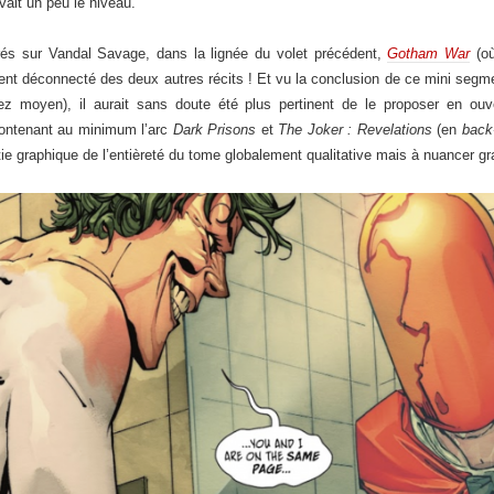
vait un peu le niveau.
és sur Vandal Savage, dans la lignée du volet précédent,
Gotham War
(où
ent déconnecté des deux autres récits ! Et vu la conclusion de ce mini segmen
 moyen), il aurait sans doute été plus pertinent de le proposer en ouv
ontenant au minimum l’arc
Dark Prisons
et
The Joker : Revelations
(en
back
tie graphique de l’entièreté du tome globalement qualitative mais à nuancer g