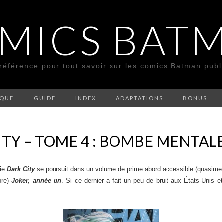
MICS BAT
 référence pour tout savoir sur les comics Batman pub
SQUE
GUIDE
INDEX
ADAPTATIONS
BONUS
TY – TOME 4 : BOMBE MENTAL
rie
Dark City
se poursuit dans un volume de prime abord accessible (quasiment
bre)
Joker, année un
. Si ce dernier a fait un peu de bruit aux États-Unis et