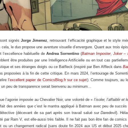
s sont signés
Jorge Jimenez
, retrouvant l’efficacité graphique et le style m
n cela, le duo propose une aventure visuelle d’envergure. Quant aux trois épi
t l’excellence habituelle de
Andrea Sorrentino
(
Batman Imposter
,
Joker – 
ent être produites par une Intelligence Artificielle ou en tout cas partielleme
stique et ses étranges doigts ou ce Batfleck (inspiré par Ben Affleck dans
Ba
ions proposées à la fin de cette critique. En mars 2024, l’entourage de Sorre
elire
l’excellent papier de ComicsBlog.fr sur ce sujet
). Comme toujours, au l
el un peu de transparence serait bienvenu au minimum…
ue l’agonie imposée au Chevalier Noir, une volonté de «
l’isoler, l’affaiblir et
 fait des années que c’est le mantra appliqué à Batman avec peu de succès (
détective (décevant de sa part après son travail salué sur
Daredevil
). Héla
 par Ram V, est elle-aussi très faible. Il ne fait pas bon être fan de comi
ent ou un changement radical (sans doute fin 2024 aux US et début 2025 ch