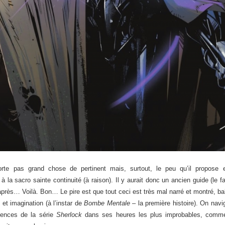
orte pas grand chose de pertinent mais, surtout, le peu qu’il propose e
 à la sacro sainte continuité (à raison). Il y aurait donc un ancien guide (l
 après… Voilà. Bon… Le pire est que tout ceci est très mal narré et montré, b
 et imagination (à l’instar de
Bombe Mentale
– la première histoire). On navi
uences de la série
Sherlock
dans ses heures les plus improbables, comme