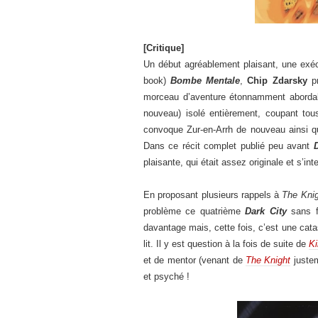
[Critique]
Un début agréablement plaisant, une exécu
book)
Bombe Mentale
,
Chip Zdarsky
pr
morceau d’aventure étonnamment abordable
nouveau) isolé entièrement, coupant to
convoque Zur-en-Arrh de nouveau ainsi q
Dans ce récit complet publié peu avant
D
plaisante, qui était assez originale et s’in
En proposant plusieurs rappels à
The Knig
problème ce quatrième
Dark City
sans 
davantage mais, cette fois, c’est une cat
lit. Il y est question à la fois de suite de
Ki
et de mentor (venant de
The Knight
justem
et psyché !