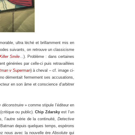
émorable, ultra léché et brillamment mis en
sodes suivants, on retrouve un classicisme
Killer Smile
…). Problème : dans certaines
nt générées par celle-ci puis retravaillées
tman v Superman
) à cheval – cf. image ci-
ntino démentait fermement ses accusations,
ecteur en son âme et conscience d’arbitrer
 le déconstruire
» comme stipule l’éditeur en
critique ou public).
Chip Zdarsky
est l’un
s, l’autre série de la continuité,
Detective
cs Batman depuis quelques temps, espérons
ez nous avec la nouvelle ère
Absolute
qui