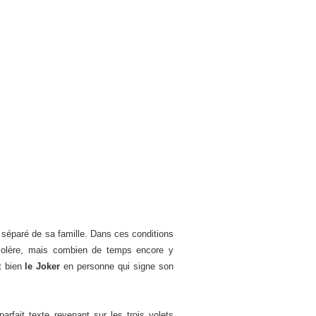
 séparé de sa famille. Dans ces conditions
colère, mais combien de temps encore y
st bien
le Joker
en personne qui signe son
 parfait texte revenant sur les trois volets