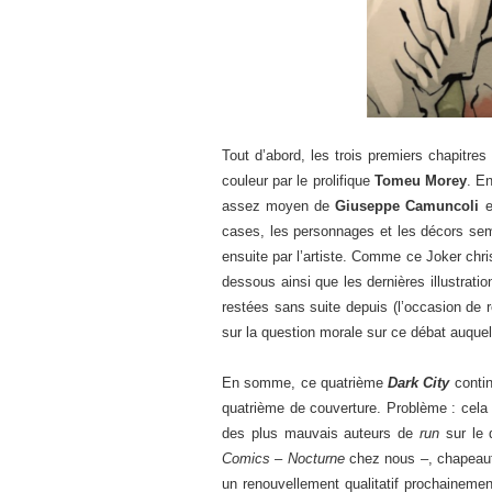
Tout d’abord, les trois premiers chapitre
couleur par le prolifique
Tomeu Morey
. E
assez moyen de
Giuseppe Camuncoli
e
cases, les personnages et les décors sembl
ensuite par l’artiste. Comme ce Joker chri
dessous ainsi que les dernières illustrat
restées sans suite depuis (l’occasion de r
sur la question morale sur ce débat auqu
En somme, ce quatrième
Dark City
contin
quatrième de couverture. Problème : cela
des plus mauvais auteurs de
run
sur le 
Comics
–
Nocturne
chez nous –, chapeauté
un renouvellement qualitatif prochainem