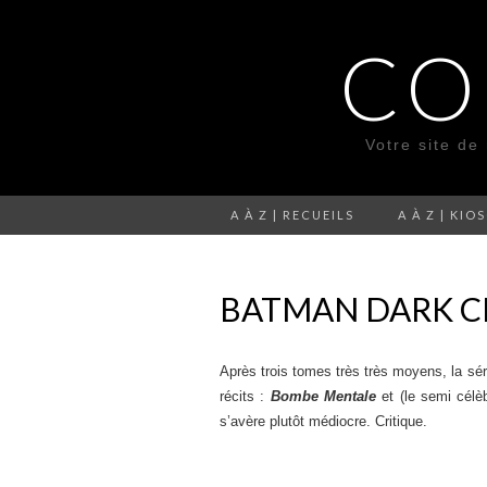
CO
Votre site de
A À Z | RECUEILS
A À Z | KIO
BATMAN DARK CI
Après trois tomes très très moyens, la sé
récits :
Bombe Mentale
et (le semi célè
s’avère plutôt médiocre. Critique.