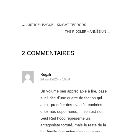
←
JUSTICE LEAGUE – KNIGHT TERRORS
THE RIDDLER – ANNÉE UN
→
2 COMMENTAIRES
Rugalr
24 avril 2024 à 10:04
Un volume peu appréciable à lire, basé
sur l’idée d’une guerre de faction qui
aurait pu créer des rivalités cachées
chez nos super héros, il n’en est rien.
Seul Red hood représente un
antagoniste torturé, mais le reste de la
bat-family font guise d’accessoires