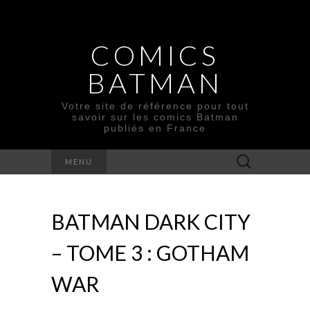
COMICS
BATMAN
Votre site de référence pour tout
savoir sur les comics Batman
publiés en France
Rechercher :
MENU
BATMAN DARK CITY
– TOME 3 : GOTHAM
WAR