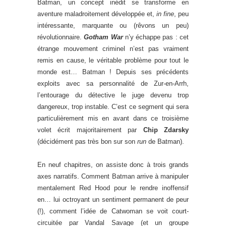
Batman, un concept inédit se transforme en
aventure maladroitement développée et,
in fine
, peu
intéressante, marquante ou (rêvons un peu)
révolutionnaire.
Gotham War
n’y échappe pas : cet
étrange mouvement criminel n’est pas vraiment
remis en cause, le véritable problème pour tout le
monde est… Batman ! Depuis ses précédents
exploits avec sa personnalité de Zur-en-Arrh,
l’entourage du détective le juge devenu trop
dangereux, trop instable. C’est ce segment qui sera
particulièrement mis en avant dans ce troisième
volet écrit majoritairement par
Chip Zdarsky
(décidément pas très bon sur son
run
de Batman).
En neuf chapitres, on assiste donc à trois grands
axes narratifs. Comment Batman arrive à manipuler
mentalement Red Hood pour le rendre inoffensif
en… lui octroyant un sentiment permanent de peur
(!), comment l’idée de Catwoman se voit court-
circuitée par Vandal Savage (et un groupe