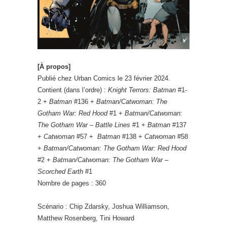
[À propos]
Publié chez Urban Comics le 23 février 2024.
Contient (dans l’ordre) :
Knight Terrors: Batman
#1-
2 +
Batman
#136 +
Batman/Catwoman: The
Gotham War: Red Hood
#1 +
Batman/Catwoman:
The Gotham War – Battle Lines
#1 +
Batman
#137
+
Catwoman
#57 +
Batman
#138 +
Catwoman
#58
+
Batman/Catwoman: The Gotham War: Red Hood
#2 +
Batman/Catwoman: The Gotham War –
Scorched Earth
#1
Nombre de pages : 360
Scénario : Chip Zdarsky, Joshua Williamson,
Matthew Rosenberg, Tini Howard