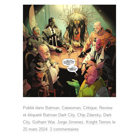
Publié dans
Batman
,
Catwoman
,
Critique
,
Review
et étiqueté
Batman Dark City
,
Chip Zdarsky
,
Dark
City
,
Gotham War
,
Jorge Jimenez
,
Knight Terrors
le
25 mars 2024
.
2 commentaires