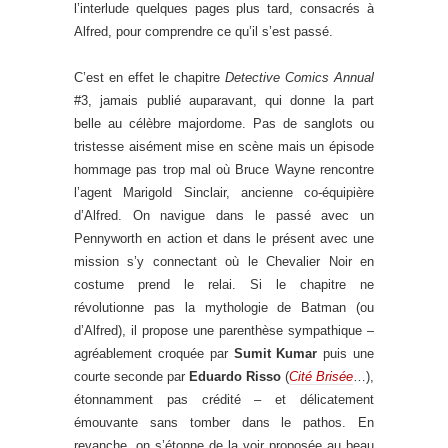
l’interlude quelques pages plus tard, consacrés à
Alfred, pour comprendre ce qu’il s’est passé.
C’est en effet le chapitre
Detective Comics Annual
#3, jamais publié auparavant, qui donne la part
belle au célèbre majordome. Pas de sanglots ou
tristesse aisément mise en scène mais un épisode
hommage pas trop mal où Bruce Wayne rencontre
l’agent Marigold Sinclair, ancienne co-équipière
d’Alfred. On navigue dans le passé avec un
Pennyworth en action et dans le présent avec une
mission s’y connectant où le Chevalier Noir en
costume prend le relai. Si le chapitre ne
révolutionne pas la mythologie de Batman (ou
d’Alfred), il propose une parenthèse sympathique –
agréablement croquée par
Sumit Kumar
puis une
courte seconde par
Eduardo Risso
(
Cité Brisée
…),
étonnamment pas crédité – et délicatement
émouvante sans tomber dans le pathos. En
revanche, on s’étonne de la voir proposée au beau