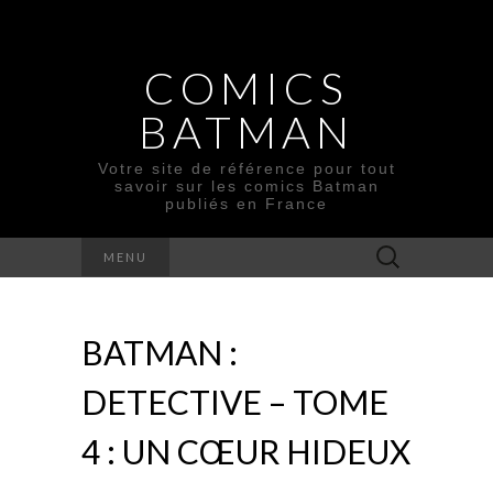
COMICS
BATMAN
Votre site de référence pour tout
savoir sur les comics Batman
publiés en France
Rechercher :
MENU
BATMAN :
DETECTIVE – TOME
4 : UN CŒUR HIDEUX