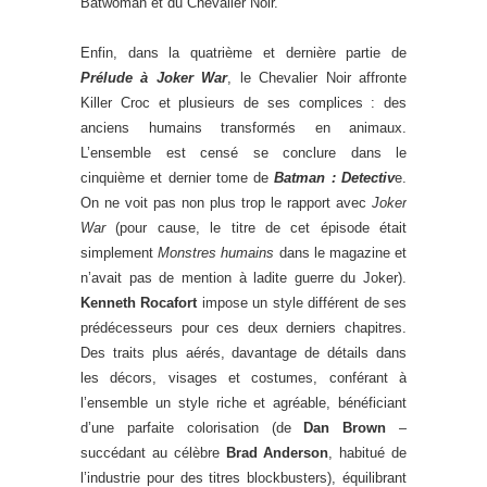
Batwoman et du Chevalier Noir.
Enfin, dans la quatrième et dernière partie de
Prélude à Joker War
, le Chevalier Noir affronte
Killer Croc et plusieurs de ses complices : des
anciens humains transformés en animaux.
L’ensemble est censé se conclure dans le
cinquième et dernier tome de
Batman : Detectiv
e.
On ne voit pas non plus trop le rapport avec
Joker
War
(pour cause, le titre de cet épisode était
simplement
Monstres humains
dans le magazine et
n’avait pas de mention à ladite guerre du Joker).
Kenneth Rocafort
impose un style différent de ses
prédécesseurs pour ces deux derniers chapitres.
Des traits plus aérés, davantage de détails dans
les décors, visages et costumes, conférant à
l’ensemble un style riche et agréable, bénéficiant
d’une parfaite colorisation (de
Dan Brown
–
succédant au célèbre
Brad Anderson
, habitué de
l’industrie pour des titres blockbusters), équilibrant