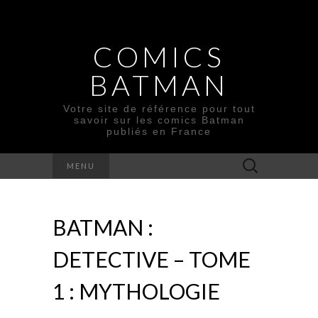
COMICS
BATMAN
Votre site de référence pour tout
savoir sur les comics Batman
publiés en France
Rechercher :
MENU
BATMAN :
DETECTIVE – TOME
1 : MYTHOLOGIE