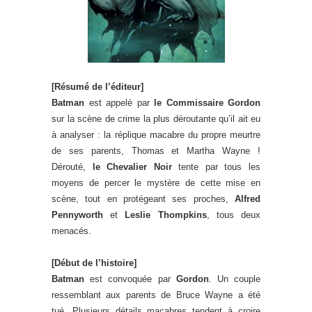
[Résumé de l’éditeur]
Batman
est appelé par
le Commissaire Gordon
sur la scène de crime la plus déroutante qu’il ait eu
à analyser : la réplique macabre du propre meurtre
de ses parents, Thomas et Martha Wayne !
Dérouté,
le Chevalier Noir
tente par tous les
moyens de percer le mystère de cette mise en
scène, tout en protégeant ses proches,
Alfred
Pennyworth
et
Leslie Thompkins
, tous deux
menacés.
[Début de l’histoire]
Batman
est convoquée par
Gordon
. Un couple
ressemblant aux parents de Bruce Wayne a été
tué. Plusieurs détails macabres tendent à croire