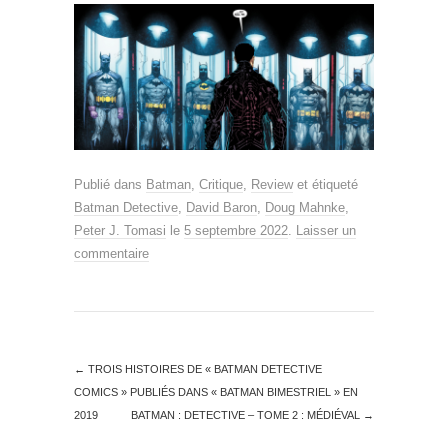
Publié dans
Batman
,
Critique
,
Review
et étiqueté
Batman Detective
,
David Baron
,
Doug Mahnke
,
Peter J. Tomasi
le
5 septembre 2022
.
Laisser un
commentaire
←
TROIS HISTOIRES DE « BATMAN DETECTIVE
COMICS » PUBLIÉS DANS « BATMAN BIMESTRIEL » EN
2019
BATMAN : DETECTIVE – TOME 2 : MÉDIÉVAL
→