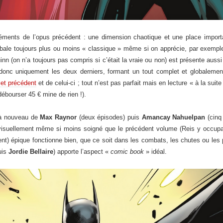
ments de l’opus précédent : une dimension chaotique et une place import
globale toujours plus ou moins « classique » même si on apprécie, par exemple
inn (on n’a toujours pas compris si c’était la vraie ou non) est présente auss
 donc uniquement les deux derniers, formant un tout complet et globalement
olet précédent
et de celui-ci ; tout n’est pas parfait mais en lecture « à la su
débourser 45 € mine de rien !).
t à nouveau de
Max Raynor
(deux épisodes) puis
Amancay Nahuelpan
(cinq 
 visuellement même si moins soigné que le précédent volume (Reis y occupa
uvent) épique fonctionne bien, que ce soit dans les combats, les chutes ou le
uis
Jordie Bellaire
) apporte l’aspect «
comic book
» idéal.