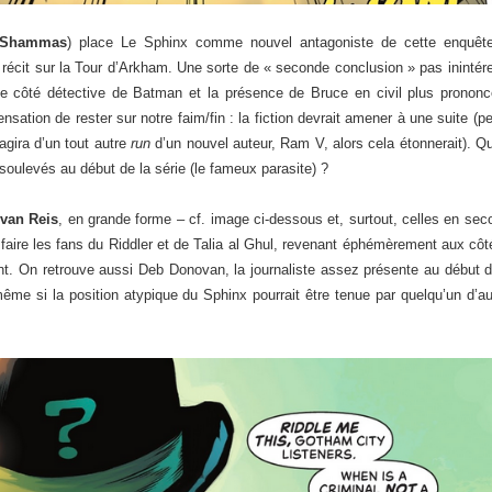
 Shammas
) place Le Sphinx comme nouvel antagoniste de cette enquête e
 récit sur la Tour d’Arkham. Une sorte de « seconde conclusion » pas ininté
e côté détective de Batman et la présence de Bruce en civil plus pronon
sation de rester sur notre faim/fin : la fiction devrait amener à une suite (
’agira d’un tout autre
run
d’un nouvel auteur, Ram V, alors cela étonnerait).
soulevés au début de la série (le fameux parasite) ?
Ivan Reis
, en grande forme – cf. image ci-dessous et, surtout, celles en seco
faire les fans du Riddler et de Talia al Ghul, revenant éphémèrement aux côté
t. On retrouve aussi Deb Donovan, la journaliste assez présente au début d
même si la position atypique du Sphinx pourrait être tenue par quelqu’un d’au