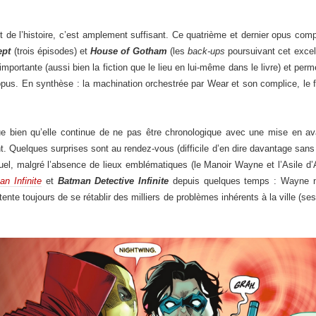
de l’histoire, c’est amplement suffisant. Ce quatrième et dernier opus compile 
ept
(trois épisodes) et
House of Gotham
(les
back-ups
poursuivant cet excel
portante (aussi bien la fiction que le lieu en lui-même dans le livre) et per
opus. En synthèse : la machination orchestrée par Wear et son complice, le 
 bien qu’elle continue de ne pas être chronologique avec une mise en avan
. Quelques surprises sont au rendez-vous (difficile d’en dire davantage sans 
uel, malgré l’absence de lieux emblématiques (le Manoir Wayne et l’Asile d’
n Infinite
et
Batman Detective Infinite
depuis quelques temps : Wayne n’e
nte toujours de se rétablir des milliers de problèmes inhérents à la ville (se