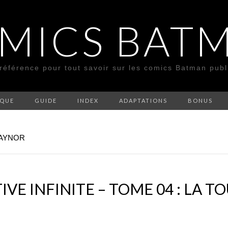
MICS BAT
 référence pour tout savoir sur les comics Batman pub
SQUE
GUIDE
INDEX
ADAPTATIONS
BONUS
RAYNOR
E INFINITE – TOME 04 : LA T