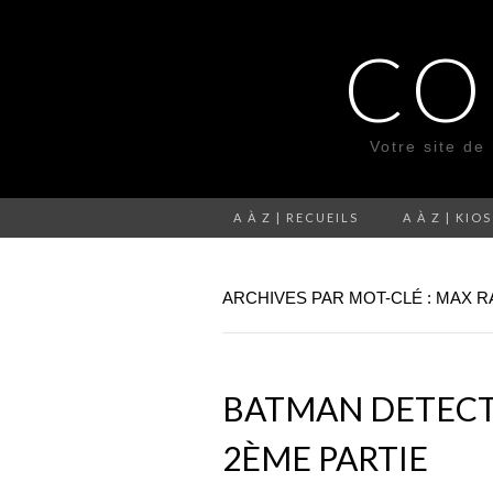
CO
Votre site de
A À Z | RECUEILS
A À Z | KIO
ARCHIVES PAR MOT-CLÉ : MAX 
BATMAN DETECTIV
2ÈME PARTIE