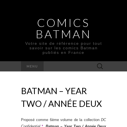
COMICS
BATMAN
Votre site de référence pour tout
savoir sur les comics Batman
publiés en France
Rechercher :
MENU
BATMAN – YEAR
TWO / ANNÉE DEUX
Proposé comme 6ème volume de la collection
DC
Confidential
*
,
Batman – Year Two / Année Deux