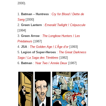
2000).
1.
Batman – Huntress
:
Cry for Blood
/
Dette de
Sang
[2000]
2.
Green Lantern
:
Emerald Twilight
/
Crépuscule
[1994]
3.
Green Arrow
:
The Longbow Hunters
/
Les
Prédateurs
[1987]
4.
JSA
:
The Golden Age
/
L’Âge d’or
[1993]
5.
Legion of Super-Heroes
:
The Great Darkness
Saga
/
La Saga des Ténèbres
[1982]
6.
Batman
:
Year Two
/
Année Deux
[1987]