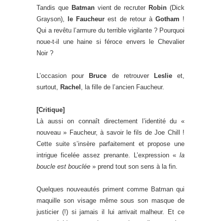
Tandis que
Batman
vient de recruter
Robin
(Dick
Grayson),
le Faucheur
est de retour à
Gotham
!
Qui a revêtu l’armure du terrible vigilante ? Pourquoi
noue-t-il une haine si féroce envers le Chevalier
Noir ?
L’occasion pour
Bruce
de retrouver
Leslie
et,
surtout,
Rachel
, la fille de l’ancien Faucheur.
[Critique]
Là aussi on connaît directement l’identité du «
nouveau » Faucheur, à savoir le fils de Joe Chill !
Cette suite s’insère parfaitement et propose une
intrigue ficelée assez prenante. L’expression «
la
boucle est bouclée
» prend tout son sens à la fin.
Quelques nouveautés priment comme Batman qui
maquille son visage même sous son masque de
justicier (!) si jamais il lui arrivait malheur. Et ce