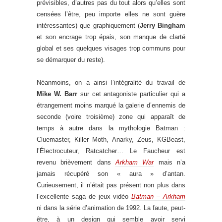
prévisibles, d’autres pas du tout alors qu’elles sont
censées l’être, peu importe elles ne sont guère
intéressantes) que graphiquement (
Jerry Bingham
et son encrage trop épais, son manque de clarté
global et ses quelques visages trop communs pour
se démarquer du reste).
Néanmoins, on a ainsi l’intégralité du travail de
Mike W. Barr
sur cet antagoniste particulier qui a
étrangement moins marqué la galerie d’ennemis de
seconde (voire troisième) zone qui apparaît de
temps à autre dans la mythologie Batman :
Cluemaster, Killer Moth, Anarky, Zeus, KGBeast,
l’Électrocuteur, Ratcatcher… Le Faucheur est
revenu brièvement dans
Arkham War
mais n’a
jamais récupéré son « aura » d’antan.
Curieusement, il n’était pas présent non plus dans
l’excellente saga de jeux vidéo
Batman – Arkham
ni dans la série d’animation de 1992. La faute, peut-
être, à un design qui semble avoir servi