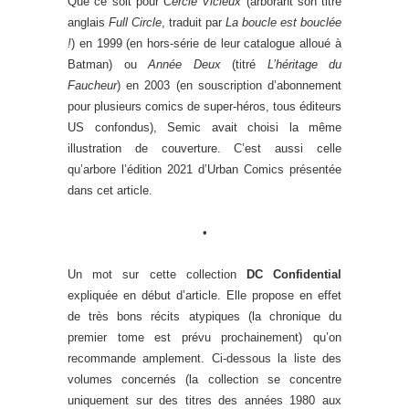
Que ce soit pour
Cercle Vicieux
(arborant son titre
anglais
Full Circle
, traduit par
La boucle est bouclée
!
) en 1999 (en hors-série de leur catalogue alloué à
Batman) ou
Année Deux
(titré
L’héritage du
Faucheur
) en 2003 (en souscription d’abonnement
pour plusieurs comics de super-héros, tous éditeurs
US confondus), Semic avait choisi la même
illustration de couverture. C’est aussi celle
qu’arbore l’édition 2021 d’Urban Comics présentée
dans cet article.
•
Un mot sur cette collection
DC Confidential
expliquée en début d’article. Elle propose en effet
de très bons récits atypiques (la chronique du
premier tome est prévu prochainement) qu’on
recommande amplement. Ci-dessous la liste des
volumes concernés (la collection se concentre
uniquement sur des titres des années 1980 aux