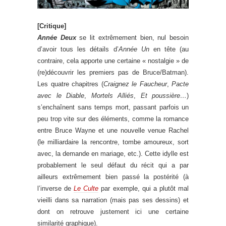
[Critique]
Année Deux
se lit extrêmement bien, nul besoin
d’avoir tous les détails d’
Année Un
en tête (au
contraire, cela apporte une certaine « nostalgie » de
(re)découvrir les premiers pas de Bruce/Batman).
Les quatre chapitres (
Craignez le Faucheur
,
Pacte
avec le Diable
,
Mortels Alliés
,
Et poussière…
)
s’enchaînent sans temps mort, passant parfois un
peu trop vite sur des éléments, comme la romance
entre Bruce Wayne et une nouvelle venue Rachel
(le milliardaire la rencontre, tombe amoureux, sort
avec, la demande en mariage, etc.). Cette idylle est
probablement le seul défaut du récit qui a par
ailleurs extrêmement bien passé la postérité (à
l’inverse de
Le Culte
par exemple, qui a plutôt mal
vieilli dans sa narration (mais pas ses dessins) et
dont on retrouve justement ici une certaine
similarité graphique).