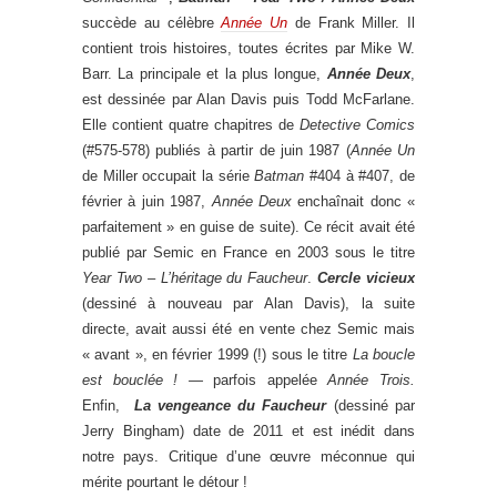
succède au célèbre
Année Un
de Frank Miller. Il
contient trois histoires, toutes écrites par Mike W.
Barr. La principale et la plus longue,
Année Deux
,
est dessinée par Alan Davis puis Todd McFarlane.
Elle contient quatre chapitres de
Detective Comics
(#575-578) publiés à partir de juin 1987 (
Année Un
de Miller occupait la série
Batman
#404 à #407, de
février à juin 1987,
Année Deux
enchaînait donc «
parfaitement » en guise de suite). Ce récit avait été
publié par Semic en France en 2003 sous le titre
Year Two – L’héritage du Faucheur
.
Cercle vicieux
(dessiné à nouveau par Alan Davis), la suite
directe, avait aussi été en vente chez Semic mais
« avant », en février 1999 (!) sous le titre
La boucle
est bouclée ! —
parfois appelée
Année Trois.
Enfin,
La vengeance du Faucheur
(dessiné par
Jerry Bingham) date de 2011 et est inédit dans
notre pays. Critique d’une œuvre méconnue qui
mérite pourtant le détour !