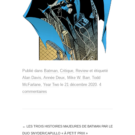
Publié dans
Batman
,
Critique
,
Review
et étiqueté
Alan Davis
,
Année Deux
,
Mike W. Barr
,
Todd
McFarlane
,
Year Two
le
21 décembre 2020
.
4
commentaires
←
LES TROIS HISTOIRES MAJEURES DE BATMAN PAR LE
DUO SNYDER/CAPULLO « À PETIT PRIX »