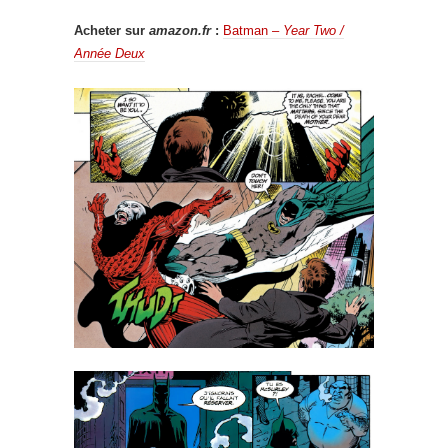
Acheter sur
amazon.fr
:
Batman –
Year Two /
Année Deux