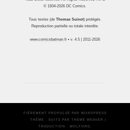
© 1934-2026 DC Comics.
Tous textes (de
Thomas Suinot
) protégés.
Reproduction partielle ou totale interdite.
www.comicsbatman.fr
• v. 4.5 | 2011-2026
FIÈREMENT PROPULSÉ PAR
WORDPRESS
·
THÈME : SUITS PAR
THEME WEAVER
|
TRADUCTION :
WOLFORG
.