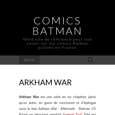
COMICS
BATMAN
Votre site de référence pour tout
savoir sur les comics Batman
publiés en France
Rechercher :
MENU
ARKHAM WAR
Arkham War
est une série en six chapitres (ainsi
qu’un autre, en guise de conclusion et d’épilogue
sous le titre
Arkham War : Aftermath : Batman VS
Bane
) se déroulant pendant
Forever Evil
. Elle est