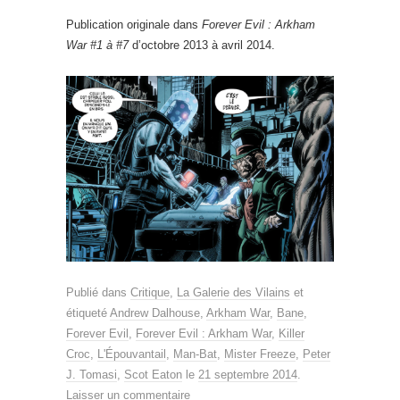
Publication originale dans
Forever Evil : Arkham
War #1 à #7
d’octobre 2013 à avril 2014.
Publié dans
Critique
,
La Galerie des Vilains
et
étiqueté
Andrew Dalhouse
,
Arkham War
,
Bane
,
Forever Evil
,
Forever Evil : Arkham War
,
Killer
Croc
,
L'Épouvantail
,
Man-Bat
,
Mister Freeze
,
Peter
J. Tomasi
,
Scot Eaton
le
21 septembre 2014
.
Laisser un commentaire