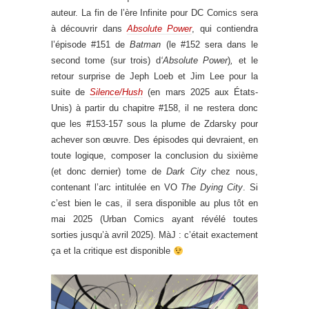
auteur. La fin de l’ère Infinite pour DC Comics sera
à découvrir dans
Absolute Power
, qui contiendra
l’épisode #151 de
Batman
(le #152 sera dans le
second tome (sur trois) d
‘Absolute Power
)
,
et le
retour surprise de Jeph Loeb et Jim Lee pour la
suite de
Silence/Hush
(en mars 2025 aux États-
Unis) à partir du chapitre #158, il ne restera donc
que les #153-157 sous la plume de Zdarsky pour
achever son œuvre. Des épisodes qui devraient, en
toute logique, composer la conclusion du sixième
(et donc dernier) tome de
Dark City
chez nous,
contenant l’arc intitulée en VO
The Dying City
. Si
c’est bien le cas, il sera disponible au plus tôt en
mai 2025 (Urban Comics ayant révélé toutes
sorties jusqu’à avril 2025). MàJ : c’était exactement
ça et la critique est disponible