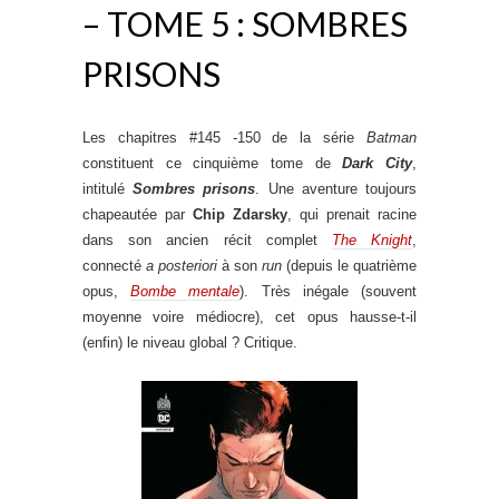
– TOME 5 : SOMBRES
PRISONS
Les chapitres #145 -150 de la série
Batman
constituent ce cinquième tome de
Dark City
,
intitulé
Sombres prisons
. Une aventure toujours
chapeautée par
Chip Zdarsky
, qui prenait racine
dans son ancien récit complet
The Knight
,
connecté
a posteriori
à son
run
(depuis le quatrième
opus,
Bombe mentale
). Très inégale (souvent
moyenne voire médiocre), cet opus hausse-t-il
(enfin) le niveau global ? Critique.