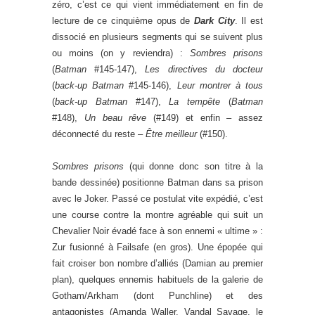
zéro, c’est ce qui vient immédiatement en fin de
lecture de ce cinquième opus de
Dark City
. Il est
dissocié en plusieurs segments qui se suivent plus
ou moins (on y reviendra) :
Sombres prisons
(
Batman
#145-147),
Les directives du docteur
(
back-up Batman
#145-146),
Leur montrer à tous
(
back-up Batman
#147),
La tempête
(
Batman
#148),
Un beau rêve
(#149) et enfin – assez
déconnecté du reste –
Être meilleur
(#150).
Sombres prisons
(qui donne donc son titre à la
bande dessinée) positionne Batman dans sa prison
avec le Joker. Passé ce postulat vite expédié, c’est
une course contre la montre agréable qui suit un
Chevalier Noir évadé face à son ennemi « ultime » :
Zur fusionné à Failsafe (en gros). Une épopée qui
fait croiser bon nombre d’alliés (Damian au premier
plan), quelques ennemis habituels de la galerie de
Gotham/Arkham (dont Punchline) et des
antagonistes (Amanda Waller, Vandal Savage, le