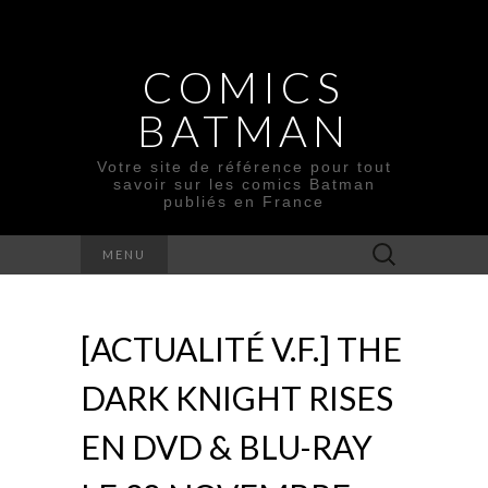
COMICS
BATMAN
Votre site de référence pour tout
savoir sur les comics Batman
publiés en France
Rechercher :
MENU
[ACTUALITÉ V.F.] THE
DARK KNIGHT RISES
EN DVD & BLU-RAY